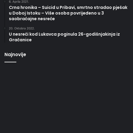
6. Aprila 2021.
Crna hronika – Suicid u Pribavi, smrtno stradao pješak
u Doboj Istoku – Više osoba povrijeđeno u 3
saobraćajne nesreće
20. Oktobra 2022.
U nesreći kod Lukavca poginula 26-godišnjakinja iz
Gračanice
Najnovije