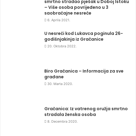
smrtno stradao pješak u Doboj Istoku
– Više osoba povrijeđeno u 3
saobraćajne nesreće
6. Aprila 2021.
U nesreći kod Lukavca poginula 26-
godišnjakinja iz Gračanice
20. Oktobra 2022.
Biro Gračanica – Informacija za sve
građane
30. Marta 2020.
Gračanica: Iz vatrenog oružja smrtno
stradala ženska osoba
8. Decembra 2020.