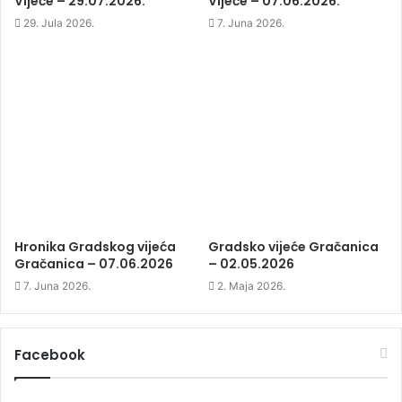
Vijeće – 29.07.2026.
Vijeće – 07.06.2026.
w
w
w
w
i
w
29. Jula 2026.
7. Juna 2026.
i
n
i
n
d
n
d
o
d
o
w
o
w
)
w
)
)
Hronika Gradskog vijeća
Gradsko vijeće Gračanica
Gračanica – 07.06.2026
– 02.05.2026
7. Juna 2026.
2. Maja 2026.
Facebook