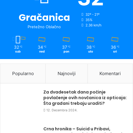
Gračanica
32º - 21º
35%
2.36 km/h
Pretežno Oblačno
32
34
37
38
36
℃
℃
℃
℃
℃
sub
ned
pon
uto
sri
Popularno
Najnoviji
Komentari
Za dvadesetak dana počinje
povlačenje ovih novčanica iz opticaja:
Šta građani trebaju uraditi?
12. Decembra 2024.
Crna hronika – Suicid u Pribavi,