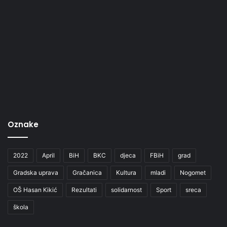
Oznake
2022
April
BiH
BKC
djeca
FBiH
grad
Gradska uprava
Gračanica
Kultura
mladi
Nogomet
OŠ Hasan Kikić
Rezultati
solidarnost
Sport
sreca
škola