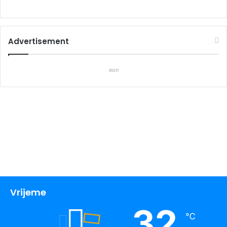
Advertisement
eon
Vrijeme
32
℃