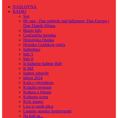
NASLOVNA
RADIO
Sve
09. maj - Dan pobjede nad fašizmom, Dan Europe i
Dan Zlatnih ljiljana
Biznis Info
Gračanička hronika
Historijska čitanka
Hronika Gradskog vijeća
Indirektno
Info 5
Info 8
Iz kulturne baštine BiH
Iz MZ
Izaberi zdravlje
Izbori 2024
Kafa s vijećnikom
Kolažni program
Kultura u fokusu
Kulturna scena
Kviz znanja
Lica iz nasih ulica
Listamo stranice knjizevnosti
Na kafi sa...