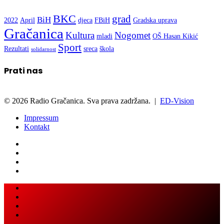
BKC
grad
BiH
2022
April
djeca
FBiH
Gradska uprava
Gračanica
Kultura
Nogomet
mladi
OŠ Hasan Kikić
Sport
Rezultati
sreca
škola
solidarnost
Prati nas
© 2026 Radio Gračanica. Sva prava zadržana. |
ED-Vision
Impressum
Kontakt
Facebook
Twitter
LinkedIn
WhatsApp
Viber
Back
Close
to
top
button