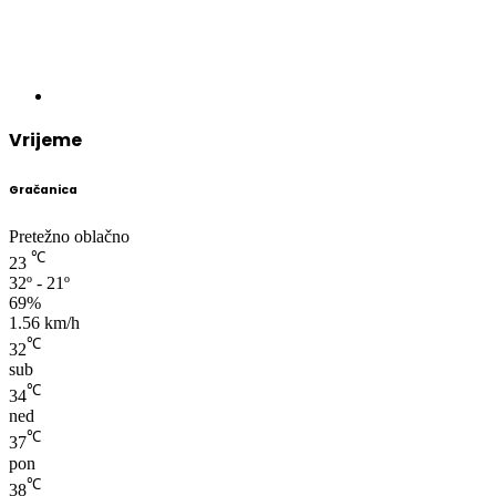
Vrijeme
Gračanica
Pretežno oblačno
℃
23
32º - 21º
69%
1.56 km/h
℃
32
sub
℃
34
ned
℃
37
pon
℃
38