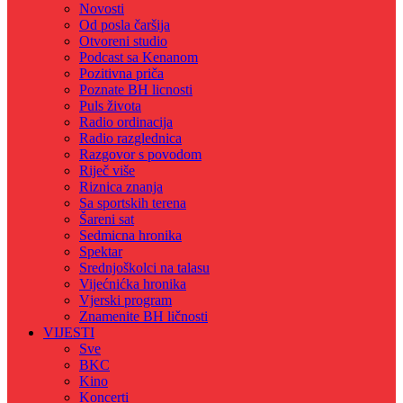
Novosti
Od posla čaršija
Otvoreni studio
Podcast sa Kenanom
Pozitivna priča
Poznate BH licnosti
Puls života
Radio ordinacija
Radio razglednica
Razgovor s povodom
Riječ više
Riznica znanja
Sa sportskih terena
Šareni sat
Sedmicna hronika
Spektar
Srednjoškolci na talasu
Vijećnićka hronika
Vjerski program
Znamenite BH ličnosti
VIJESTI
Sve
BKC
Kino
Koncerti