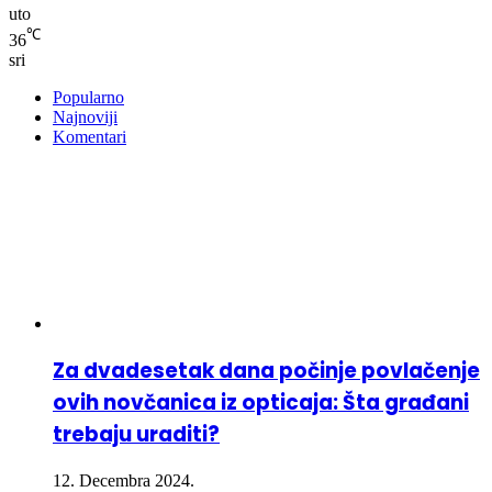
uto
℃
36
sri
Popularno
Najnoviji
Komentari
Za dvadesetak dana počinje povlačenje
ovih novčanica iz opticaja: Šta građani
trebaju uraditi?
12. Decembra 2024.