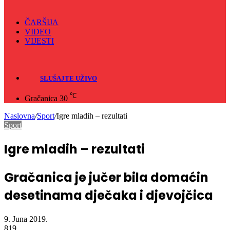
ČARŠIJA
VIDEO
VIJESTI
Sve
Crna hronika
SLUŠAJTE UŽIVO
℃
Gračanica
30
Naslovna
/
Sport
/
Igre mladih – rezultati
Sport
Igre mladih – rezultati
Gračanica je jučer bila domaćin
desetinama dječaka i djevojčica
9. Juna 2019.
819