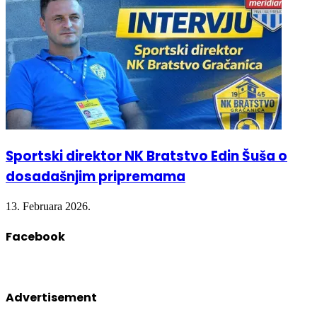
Sportski direktor NK Bratstvo Edin Šuša o
dosadašnjim pripremama
13. Februara 2026.
Facebook
Advertisement
eon