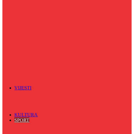
Puls života
Radio ordinacija
Radio razglednica
Razgovor s povodom
Riječ više
Riznica znanja
Sa sportskih terena
Šareni sat
Sedmicna hronika
Spektar
Srednjoškolci na talasu
Vijećnićka hronika
Vjerski program
Znamenite BH ličnosti
VIJESTI
Sve
BKC
Kino
Koncerti
KULTURA
SPORT
Sve
Nogomet
Odbojka
Rukomet