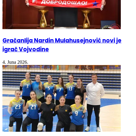
Gračanlija Nardin Mulahusejnović novi je
igrač Vojvodine
4. Juna 2026.
Održano kantonalno takmičenje srednjih