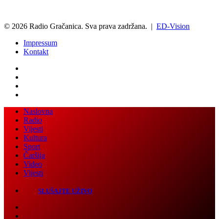
© 2026 Radio Gračanica. Sva prava zadržana. |
ED-Vision
Impressum
Kontakt
Facebook
Twitter
LinkedIn
WhatsApp
Viber
Back
Close
Naslovna
to
Radio
top
Vijesti
button
Kultura
Sport
Čaršija
Video
Vijesti
SLUŠAJTE UŽIVO