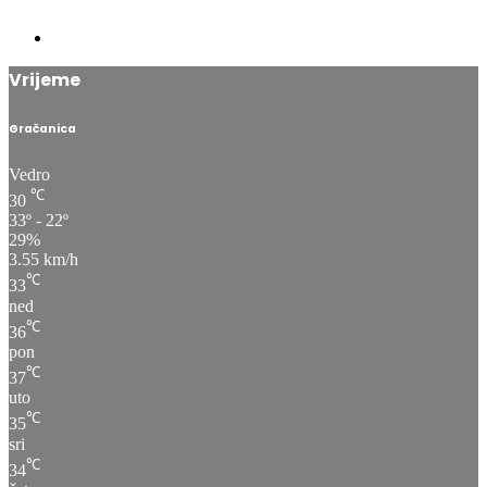
Vrijeme
Gračanica
Vedro
℃
30
33º - 22º
29%
3.55 km/h
℃
33
ned
℃
36
pon
℃
37
uto
℃
35
sri
℃
34
čet