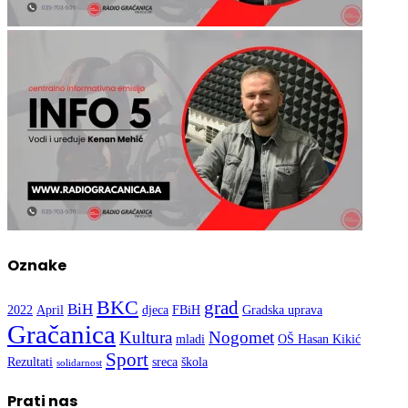
Oznake
BKC
grad
BiH
2022
April
djeca
FBiH
Gradska uprava
Gračanica
Kultura
Nogomet
mladi
OŠ Hasan Kikić
Sport
Rezultati
sreca
škola
solidarnost
Prati nas