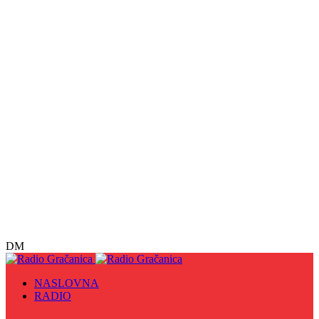
DM
NASLOVNA
RADIO
Sve
09. maj - Dan pobjede nad fašizmom, Dan Europe i
Dan Zlatnih ljiljana