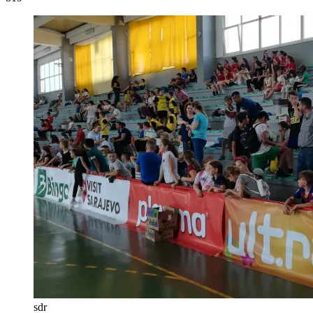
sdr
Jučer je u Gračanici održano druženje i takmičenje djece u okviru