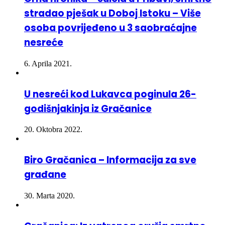
osoba povrijeđeno u 3 saobraćajne
nesreće
6. Aprila 2021.
U nesreći kod Lukavca poginula 26-
godišnjakinja iz Gračanice
20. Oktobra 2022.
Biro Gračanica – Informacija za sve
građane
30. Marta 2020.
Gračanica: Iz vatrenog oružja smrtno
stradala ženska osoba