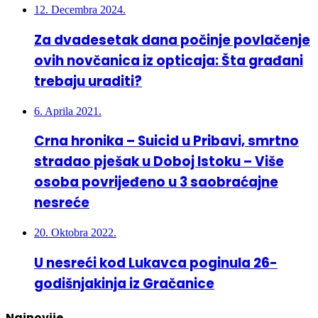
Za dvadesetak dana počinje povlačenje
ovih novčanica iz opticaja: Šta građani
trebaju uraditi?
6. Aprila 2021.
Crna hronika – Suicid u Pribavi, smrtno
stradao pješak u Doboj Istoku – Više
osoba povrijeđeno u 3 saobraćajne
nesreće
20. Oktobra 2022.
U nesreći kod Lukavca poginula 26-
godišnjakinja iz Gračanice
Najnovije