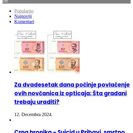
Popularno
Najnoviji
Komentari
Za dvadesetak dana počinje povlačenje
ovih novčanica iz opticaja: Šta građani
trebaju uraditi?
12. Decembra 2024.
Crna hronika – Suicid u Pribavi, smrtno
stradao pješak u Doboj Istoku – Više