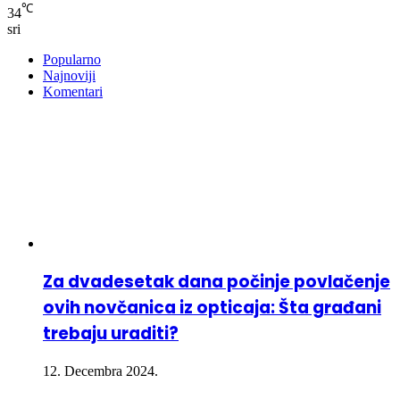
℃
34
sri
Popularno
Najnoviji
Komentari
Za dvadesetak dana počinje povlačenje
ovih novčanica iz opticaja: Šta građani
trebaju uraditi?
12. Decembra 2024.