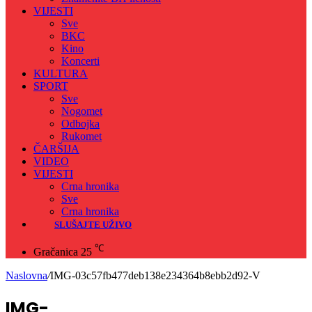
VIJESTI
Sve
BKC
Kino
Koncerti
KULTURA
SPORT
Sve
Nogomet
Odbojka
Rukomet
ČARŠIJA
VIDEO
VIJESTI
Crna hronika
Sve
Crna hronika
SLUŠAJTE UŽIVO
℃
Gračanica
25
Naslovna
/
IMG-03c57fb477deb138e234364b8ebb2d92-V
IMG-