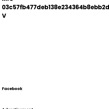
03c57fb477deb138e234364b8ebb2d
V
Facebook