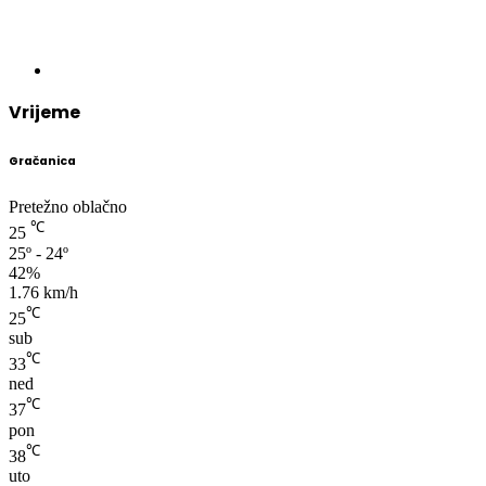
Vrijeme
Gračanica
Pretežno oblačno
℃
25
25º - 24º
42%
1.76 km/h
℃
25
sub
℃
33
ned
℃
37
pon
℃
38
uto