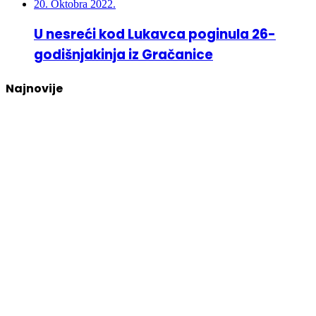
20. Oktobra 2022.
U nesreći kod Lukavca poginula 26-
godišnjakinja iz Gračanice
Najnovije