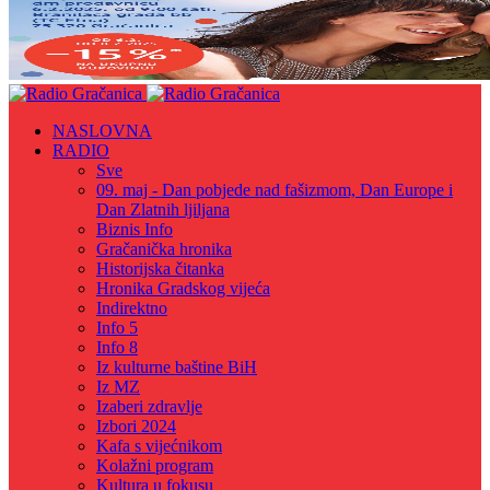
NASLOVNA
RADIO
Sve
09. maj - Dan pobjede nad fašizmom, Dan Europe i
Dan Zlatnih ljiljana
Biznis Info
Gračanička hronika
Historijska čitanka
Hronika Gradskog vijeća
Indirektno
Info 5
Info 8
Iz kulturne baštine BiH
Iz MZ
Izaberi zdravlje
Izbori 2024
Kafa s vijećnikom
Kolažni program
Kultura u fokusu