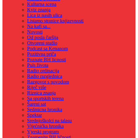
Kulturna scena
Kviz znanja
Lica iz nasih ulica
Listamo stranice knjizevnosti
Na kafi sa...
Novosti
Od posla čaršija
Otvoreni studio
Podcast sa Kenanom
Pozitivna priča
Poznate BH licnosti
Puls života
Radio ordinacija
Radio razglednica
Razgovor s povodom
Riječ više
Riznica znanja
Sa sportskih terena
Šareni sat
Sedmicna hronika
Spektar
Srednjoškolci na talasu
Vijećnićka hronika
Vjerski program
Znamenite BH ličnosti