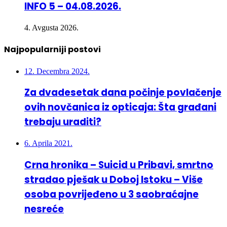
INFO 5 – 04.08.2026.
4. Avgusta 2026.
Najpopularniji postovi
12. Decembra 2024.
Za dvadesetak dana počinje povlačenje
ovih novčanica iz opticaja: Šta građani
trebaju uraditi?
6. Aprila 2021.
Crna hronika – Suicid u Pribavi, smrtno
stradao pješak u Doboj Istoku – Više
osoba povrijeđeno u 3 saobraćajne
nesreće