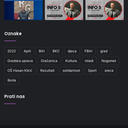
Oznake
2022
April
BiH
BKC
djeca
FBiH
grad
Gradska uprava
Gračanica
Kultura
mladi
Nogomet
OŠ Hasan Kikić
Rezultati
solidarnost
Sport
sreca
škola
Prati nas