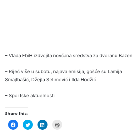
– Vlada FbiH izdvojila novčana sredstva za dvoranu Bazen
– Riječ više u subotu, najava emisija, gošće su Lamija
Smajlbašić, Džejla Selimović i Ilda Hodžić
– Sportske aktuelnosti
Share this:
C
C
C
C
l
l
l
l
i
i
i
i
c
c
c
c
k
k
k
k