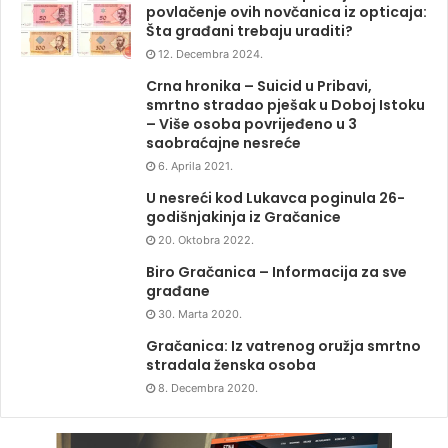
povlačenje ovih novčanica iz opticaja:
Šta građani trebaju uraditi?
12. Decembra 2024.
Crna hronika – Suicid u Pribavi,
smrtno stradao pješak u Doboj Istoku
– Više osoba povrijeđeno u 3
saobraćajne nesreće
6. Aprila 2021.
U nesreći kod Lukavca poginula 26-
godišnjakinja iz Gračanice
20. Oktobra 2022.
Biro Gračanica – Informacija za sve
građane
30. Marta 2020.
Gračanica: Iz vatrenog oružja smrtno
stradala ženska osoba
8. Decembra 2020.