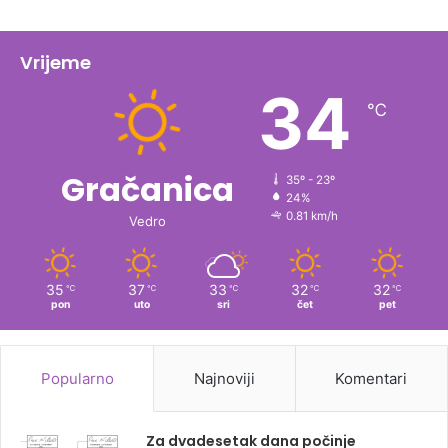
Vrijeme
34
℃
Gračanica
35º - 23º
24%
0.81 km/h
Vedro
35
37
33
32
32
℃
℃
℃
℃
℃
pon
uto
sri
čet
pet
Popularno
Najnoviji
Komentari
Za dvadesetak dana počinje