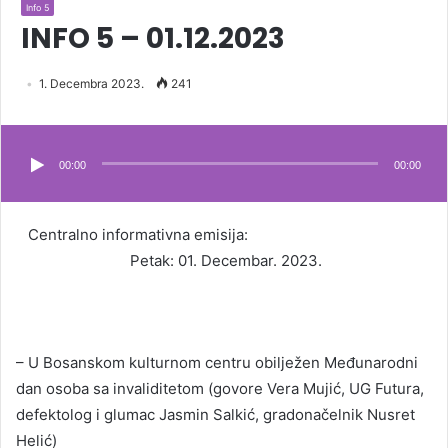
Info 5
INFO 5 – 01.12.2023
1. Decembra 2023.
241
Audio
Player
00:00
00:00
Centralno informativna emisija:
Petak: 01. Decembar. 2023.
– U Bosanskom kulturnom centru obilježen Međunarodni
dan osoba sa invaliditetom (govore Vera Mujić, UG Futura,
defektolog i glumac Jasmin Salkić, gradonačelnik Nusret
Helić)