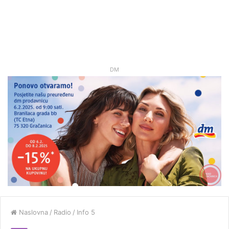
DM
Naslovna
/
Radio
/
Info 5