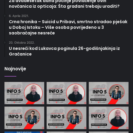
Za dvadesetak dana počinje povlačenje ovih
novčanica iz opticaja: Šta građani trebaju uraditi?
6. Aprila 2021.
Crna hronika – Suicid u Pribavi, smrtno stradao pješak
u Doboj Istoku – Više osoba povrijeđeno u 3
saobraćajne nesreće
20. Oktobra 2022.
U nesreći kod Lukavca poginula 26-godišnjakinja iz
Gračanice
Najnovije