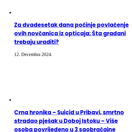
Za dvadesetak dana počinje povlačenje
ovih novčanica iz opticaja: Šta građani
trebaju uraditi?
12. Decembra 2024.
Crna hronika – Suicid u Pribavi, smrtno
stradao pješak u Doboj Istoku – Više
osoba povrijeđeno u 3 saobraćajne