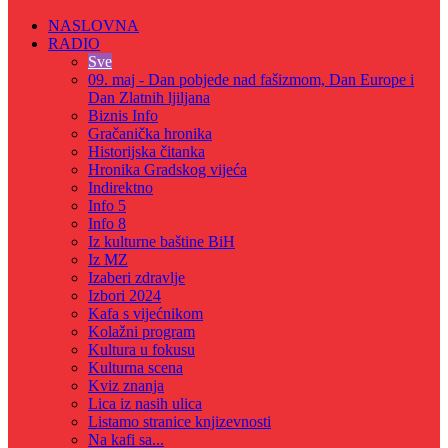
NASLOVNA
RADIO
Sve
09. maj - Dan pobjede nad fašizmom, Dan Europe i
Dan Zlatnih ljiljana
Biznis Info
Gračanička hronika
Historijska čitanka
Hronika Gradskog vijeća
Indirektno
Info 5
Info 8
Iz kulturne baštine BiH
Iz MZ
Izaberi zdravlje
Izbori 2024
Kafa s vijećnikom
Kolažni program
Kultura u fokusu
Kulturna scena
Kviz znanja
Lica iz nasih ulica
Listamo stranice knjizevnosti
Na kafi sa...