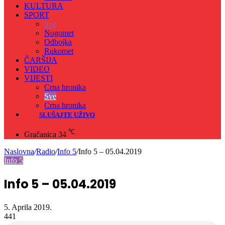
KULTURA
SPORT
Sve
Nogomet
Odbojka
Rukomet
ČARŠIJA
VIDEO
VIJESTI
Crna hronika
Sve
Crna hronika
SLUŠAJTE UŽIVO
℃
Gračanica
34
Naslovna
/
Radio
/
Info 5
/
Info 5 – 05.04.2019
Info 5
Info 5 – 05.04.2019
5. Aprila 2019.
441