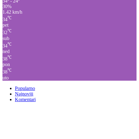
34º - 24º
30%
1.42 km/h
℃
34
pet
℃
32
sub
℃
34
ned
℃
38
pon
℃
38
uto
Popularno
Najnoviji
Komentari