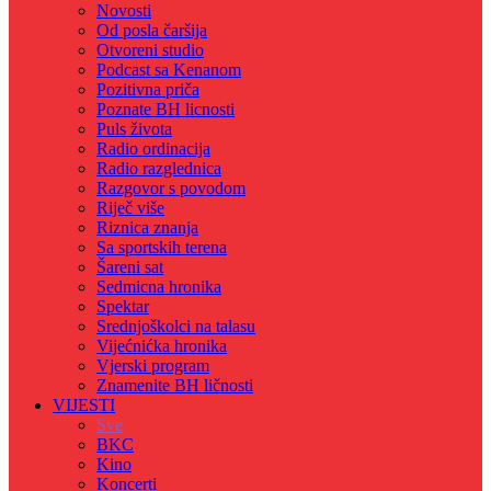
Novosti
Od posla čaršija
Otvoreni studio
Podcast sa Kenanom
Pozitivna priča
Poznate BH licnosti
Puls života
Radio ordinacija
Radio razglednica
Razgovor s povodom
Riječ više
Riznica znanja
Sa sportskih terena
Šareni sat
Sedmicna hronika
Spektar
Srednjoškolci na talasu
Vijećnićka hronika
Vjerski program
Znamenite BH ličnosti
VIJESTI
Sve
BKC
Kino
Koncerti