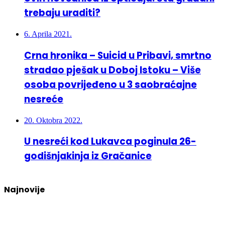
trebaju uraditi?
6. Aprila 2021.
Crna hronika – Suicid u Pribavi, smrtno
stradao pješak u Doboj Istoku – Više
osoba povrijeđeno u 3 saobraćajne
nesreće
20. Oktobra 2022.
U nesreći kod Lukavca poginula 26-
godišnjakinja iz Gračanice
Najnovije