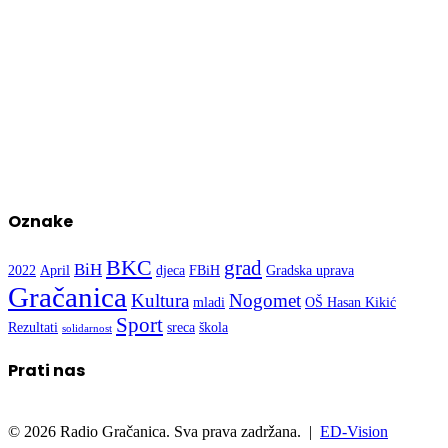
Oznake
BKC
grad
BiH
2022
April
djeca
FBiH
Gradska uprava
Gračanica
Kultura
Nogomet
mladi
OŠ Hasan Kikić
Sport
Rezultati
sreca
škola
solidarnost
Prati nas
© 2026 Radio Gračanica. Sva prava zadržana. |
ED-Vision