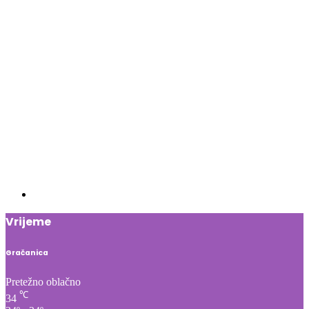
Vrijeme
Gračanica
Pretežno oblačno
℃
34