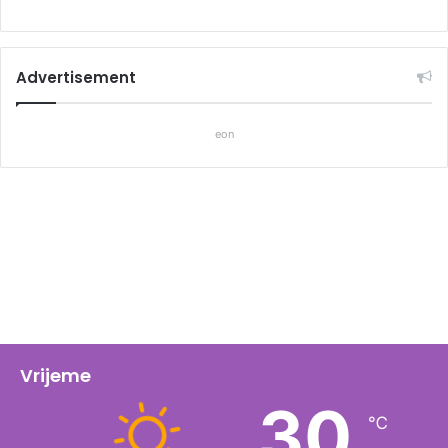
Advertisement
eon
Vrijeme
30
℃