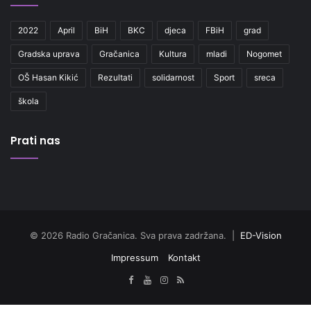
2022
April
BiH
BKC
djeca
FBiH
grad
Gradska uprava
Gračanica
Kultura
mladi
Nogomet
OŠ Hasan Kikić
Rezultati
solidarnost
Sport
sreca
škola
Prati nas
© 2026 Radio Gračanica. Sva prava zadržana. |
ED-Vision
Impressum
Kontakt