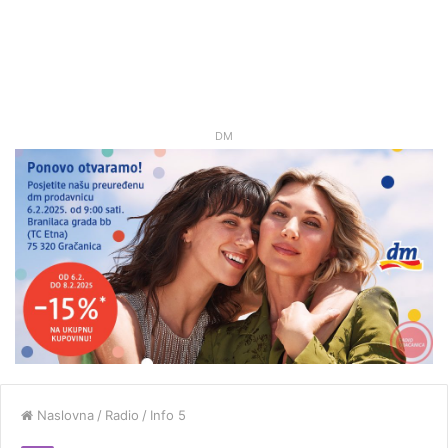
DM
Naslovna
/
Radio
/
Info 5