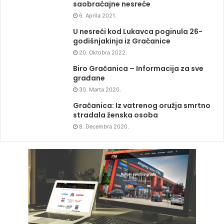
saobraćajne nesreće
6. Aprila 2021.
U nesreći kod Lukavca poginula 26-
godišnjakinja iz Gračanice
20. Oktobra 2022.
Biro Gračanica – Informacija za sve
građane
30. Marta 2020.
Gračanica: Iz vatrenog oružja smrtno
stradala ženska osoba
8. Decembra 2020.