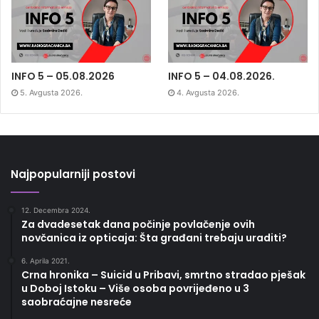
INFO 5 – 05.08.2026
INFO 5 – 04.08.2026.
5. Avgusta 2026.
4. Avgusta 2026.
Najpopularniji postovi
12. Decembra 2024.
Za dvadesetak dana počinje povlačenje ovih
novčanica iz opticaja: Šta građani trebaju uraditi?
6. Aprila 2021.
Crna hronika – Suicid u Pribavi, smrtno stradao pješak
u Doboj Istoku – Više osoba povrijeđeno u 3
saobraćajne nesreće