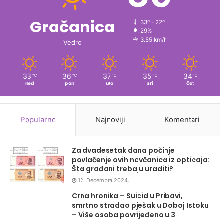
Gračanica
33º - 22º
29%
3.55 km/h
Vedro
33
36
37
35
34
℃
℃
℃
℃
℃
ned
pon
uto
sri
čet
Popularno
Najnoviji
Komentari
Za dvadesetak dana počinje
povlačenje ovih novčanica iz opticaja:
Šta građani trebaju uraditi?
12. Decembra 2024.
Crna hronika – Suicid u Pribavi,
smrtno stradao pješak u Doboj Istoku
– Više osoba povrijeđeno u 3