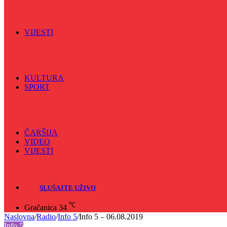
Vijećnićka hronika
Vjerski program
Znamenite BH ličnosti
VIJESTI
Sve
BKC
Kino
Koncerti
KULTURA
SPORT
Sve
Nogomet
Odbojka
Rukomet
ČARŠIJA
VIDEO
VIJESTI
Sve
Crna hronika
SLUŠAJTE UŽIVO
℃
Gračanica
34
Naslovna
/
Radio
/
Info 5
/
Info 5 – 06.08.2019
Info 5