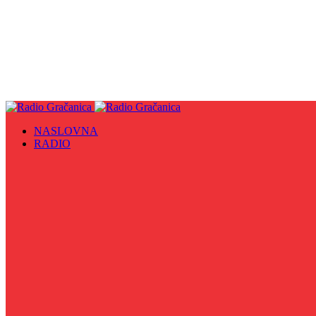
NASLOVNA
RADIO
Sve
09. maj - Dan pobjede nad fašizmom, Dan Europe i Dan Z
Biznis Info
Gračanička hronika
Historijska čitanka
Hronika Gradskog vijeća
Indirektno
Info 5
Info 8
Iz kulturne baštine BiH
Iz MZ
Izaberi zdravlje
Izbori 2024