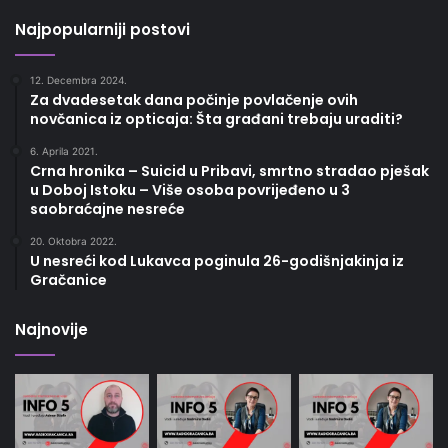
Najpopularniji postovi
12. Decembra 2024.
Za dvadesetak dana počinje povlačenje ovih
novčanica iz opticaja: Šta građani trebaju uraditi?
6. Aprila 2021.
Crna hronika – Suicid u Pribavi, smrtno stradao pješak
u Doboj Istoku – Više osoba povrijeđeno u 3
saobraćajne nesreće
20. Oktobra 2022.
U nesreći kod Lukavca poginula 26-godišnjakinja iz
Gračanice
Najnovije