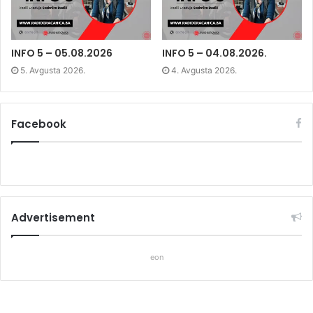
i
n
i
n
d
n
d
o
d
o
w
o
w
)
w
)
)
INFO 5 – 05.08.2026
INFO 5 – 04.08.2026.
5. Avgusta 2026.
4. Avgusta 2026.
Facebook
Advertisement
eon