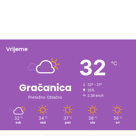
Vrijeme
32
℃
Gračanica
32º - 21º
35%
2.36 km/h
Pretežno Oblačno
32
34
37
38
36
℃
℃
℃
℃
℃
sub
ned
pon
uto
sri