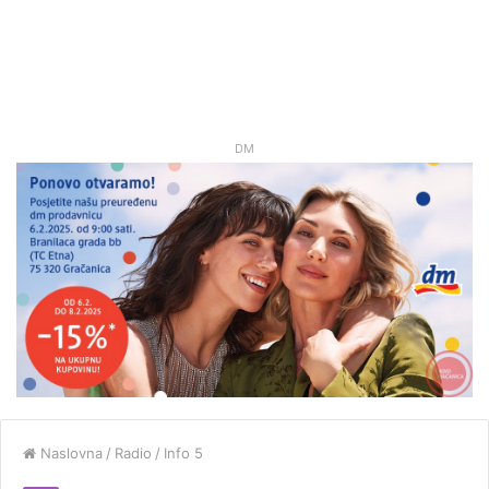
DM
Naslovna
/
Radio
/
Info 5