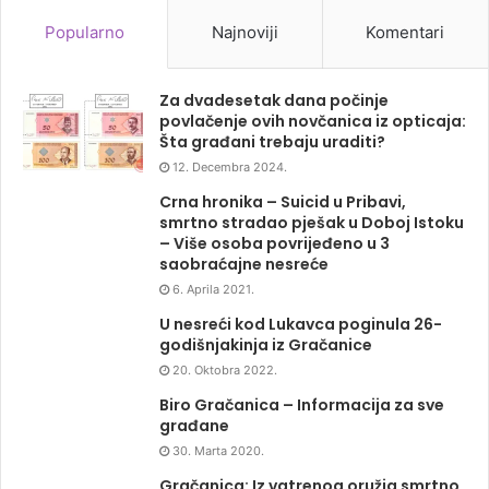
Popularno
Najnoviji
Komentari
Za dvadesetak dana počinje
povlačenje ovih novčanica iz opticaja:
Šta građani trebaju uraditi?
12. Decembra 2024.
Crna hronika – Suicid u Pribavi,
smrtno stradao pješak u Doboj Istoku
– Više osoba povrijeđeno u 3
saobraćajne nesreće
6. Aprila 2021.
U nesreći kod Lukavca poginula 26-
godišnjakinja iz Gračanice
20. Oktobra 2022.
Biro Gračanica – Informacija za sve
građane
30. Marta 2020.
Gračanica: Iz vatrenog oružja smrtno