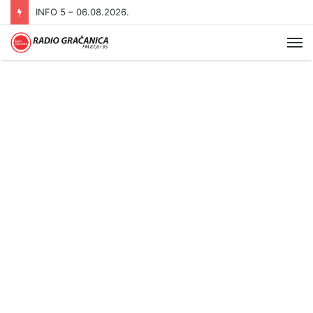
INFO 5 – 05.08.2026
Me