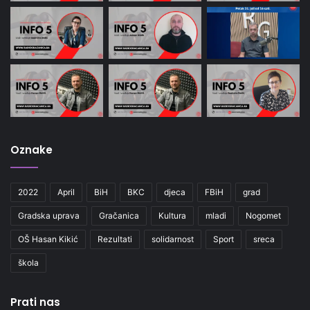
Oznake
2022
April
BiH
BKC
djeca
FBiH
grad
Gradska uprava
Gračanica
Kultura
mladi
Nogomet
OŠ Hasan Kikić
Rezultati
solidarnost
Sport
sreca
škola
Prati nas