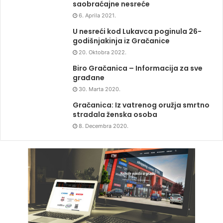
saobraćajne nesreće
6. Aprila 2021.
U nesreći kod Lukavca poginula 26-
godišnjakinja iz Gračanice
20. Oktobra 2022.
Biro Gračanica – Informacija za sve
građane
30. Marta 2020.
Gračanica: Iz vatrenog oružja smrtno
stradala ženska osoba
8. Decembra 2020.