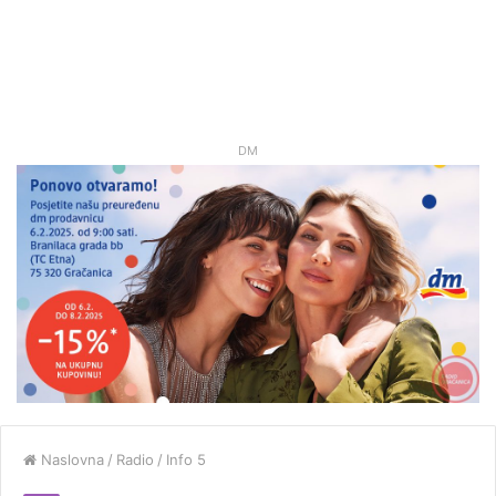
DM
Naslovna
/
Radio
/
Info 5