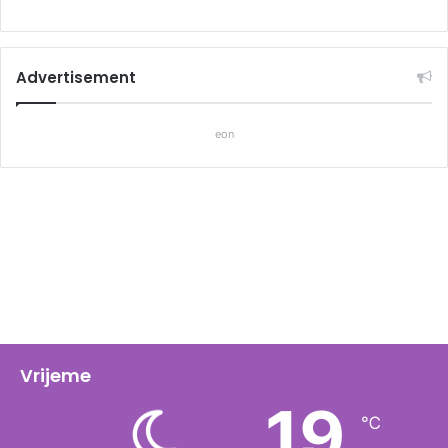
Advertisement
eon
Vrijeme
19
℃