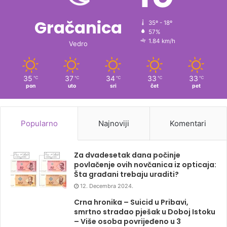
Gračanica
35º - 18º
57%
1.84 km/h
Vedro
35
37
34
33
33
℃
℃
℃
℃
℃
pon
uto
sri
čet
pet
Popularno
Najnoviji
Komentari
Za dvadesetak dana počinje
povlačenje ovih novčanica iz opticaja:
Šta građani trebaju uraditi?
12. Decembra 2024.
Crna hronika – Suicid u Pribavi,
smrtno stradao pješak u Doboj Istoku
– Više osoba povrijeđeno u 3