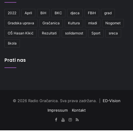
2022
April
BiH
BKC
djeca
FBiH
grad
Gradska uprava
Gračanica
Kultura
mladi
Nogomet
OŠ Hasan Kikić
Rezultati
solidarnost
Sport
sreca
škola
Prati nas
© 2026 Radio Gračanica. Sva prava zadržana. |
ED-Vision
Impressum
Kontakt