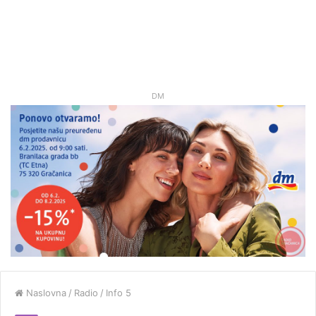
DM
Naslovna
/
Radio
/
Info 5