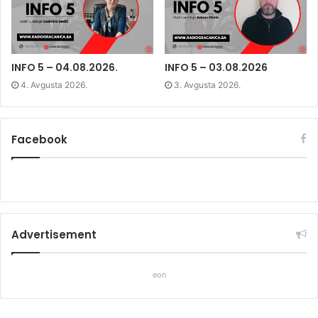
w
w
w
w
i
w
i
n
i
n
d
n
d
o
d
o
w
o
w
)
w
)
)
INFO 5 – 04.08.2026.
INFO 5 – 03.08.2026
4. Avgusta 2026.
3. Avgusta 2026.
Facebook
Advertisement
eon