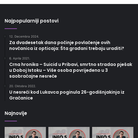
Najpopularniji postovi
12. Decembra 2024.
Za dvadesetak dana počinje povlačenje ovih
novčanica iz opticaja: Šta građani trebaju uraditi?
6. Aprila 2021.
Crna hronika – Suicid u Pribavi, smrtno stradao pješak
u Doboj Istoku – Više osoba povrijeđeno u 3
saobraćajne nesreće
20. Oktobra 2022.
U nesreći kod Lukavca poginula 26-godišnjakinja iz
Gračanice
Najnovije