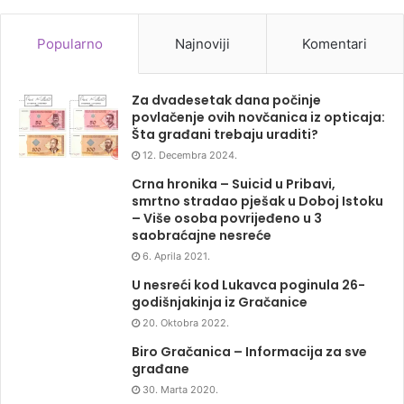
Popularno
Najnoviji
Komentari
Za dvadesetak dana počinje
povlačenje ovih novčanica iz opticaja:
Šta građani trebaju uraditi?
12. Decembra 2024.
Crna hronika – Suicid u Pribavi,
smrtno stradao pješak u Doboj Istoku
– Više osoba povrijeđeno u 3
saobraćajne nesreće
6. Aprila 2021.
U nesreći kod Lukavca poginula 26-
godišnjakinja iz Gračanice
20. Oktobra 2022.
Biro Gračanica – Informacija za sve
građane
30. Marta 2020.