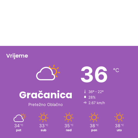
Vrijeme
36
℃
Gračanica
36º - 22º
28%
2.67 km/h
Pretežno Oblačno
34
33
35
38
38
℃
℃
℃
℃
℃
pet
sub
ned
pon
uto