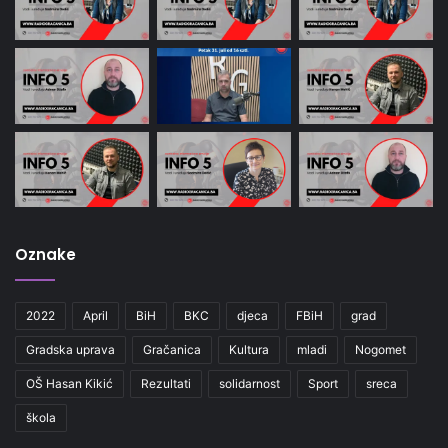
Oznake
2022
April
BiH
BKC
djeca
FBiH
grad
Gradska uprava
Gračanica
Kultura
mladi
Nogomet
OŠ Hasan Kikić
Rezultati
solidarnost
Sport
sreca
škola