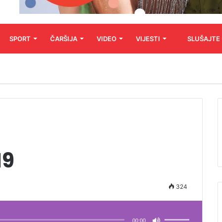
SPORT
ČARŠIJA
VIDEO
VIJESTI
SLUŠAJTE
19
324
Koristite
Gore/Dole
strelice
00:00