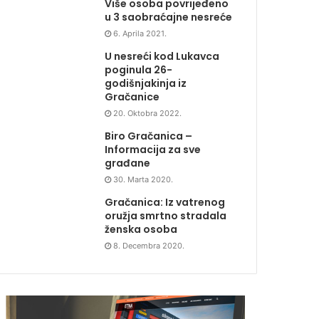
Više osoba povrijeđeno
u 3 saobraćajne nesreće
6. Aprila 2021.
U nesreći kod Lukavca
poginula 26-
godišnjakinja iz
Gračanice
20. Oktobra 2022.
Biro Gračanica –
Informacija za sve
građane
30. Marta 2020.
Gračanica: Iz vatrenog
oružja smrtno stradala
ženska osoba
8. Decembra 2020.