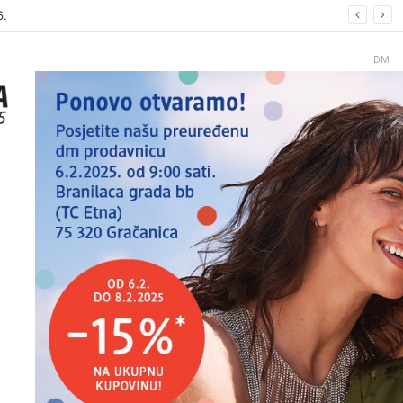
6.
DM