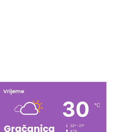
Vrijeme
30
℃
Gračanica
32º - 21º
42%