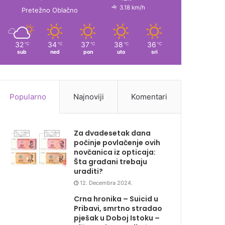
3.18 km/h
Pretežno Oblačno
32
34
37
38
36
℃
℃
℃
℃
℃
sub
ned
pon
uto
sri
Popularno
Najnoviji
Komentari
Za dvadesetak dana
počinje povlačenje ovih
novčanica iz opticaja:
Šta građani trebaju
uraditi?
12. Decembra 2024.
Crna hronika – Suicid u
Pribavi, smrtno stradao
pješak u Doboj Istoku –