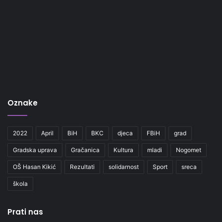
Oznake
2022
April
BiH
BKC
djeca
FBiH
grad
Gradska uprava
Gračanica
Kultura
mladi
Nogomet
OŠ Hasan Kikić
Rezultati
solidarnost
Sport
sreca
škola
Prati nas