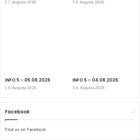
w
i
w
7. Avgusta 2026.
6. Avgusta 2026.
i
n
i
n
d
n
d
o
d
o
w
o
w
)
w
)
)
INFO 5 – 05.08.2026
INFO 5 – 04.08.2026.
5. Avgusta 2026.
4. Avgusta 2026.
Facebook
Find us on Facebook