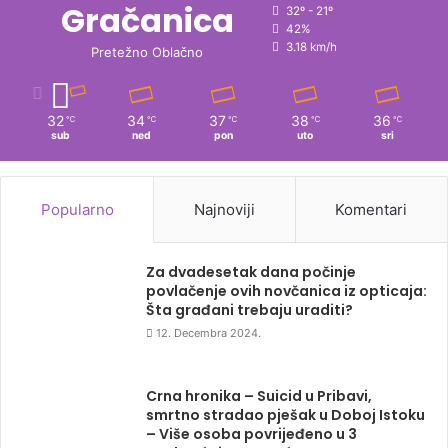
Gračanica
32º - 21º
42%
3.18 km/h
Pretežno Oblačno
32
34
37
38
36
℃
℃
℃
℃
℃
sub
ned
pon
uto
sri
Popularno
Najnoviji
Komentari
Za dvadesetak dana počinje
povlačenje ovih novčanica iz opticaja:
Šta građani trebaju uraditi?
12. Decembra 2024.
Crna hronika – Suicid u Pribavi,
smrtno stradao pješak u Doboj Istoku
– Više osoba povrijeđeno u 3