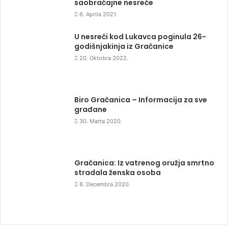
saobraćajne nesreće
6. Aprila 2021.
U nesreći kod Lukavca poginula 26-
godišnjakinja iz Gračanice
20. Oktobra 2022.
Biro Gračanica – Informacija za sve
građane
30. Marta 2020.
Gračanica: Iz vatrenog oružja smrtno
stradala ženska osoba
8. Decembra 2020.