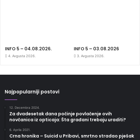
INFO 5 – 04.08.2026.
INFO 5 – 03.08.2026
4. Avgusta 2026.
3. Avgusta 2026.
Najpopularniji postovi
12. Decembra 2024.
Za dvadesetak dana počinje povlačenje ovih
novčanica iz opticaja: Šta građani trebaju uraditi?
6. Aprila 2021.
Crna hronika – Suicid u Pribavi, smrtno stradao pješak