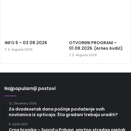
INFO 5 – 03.08.2026
OTVORENI PROGRAM –
01.08.2026. (Arnes Avdić)
3. Avgusta 2026.
3. Avgusta 2026.
Najpopularniji postovi
12. Decembra 2024.
Za dvadesetak dana počinje povlačenje ovih
novčanica iz opticaja: Šta građani trebaju uraditi?
6. Aprila 2021.
Crna hronika – Suicid u Pribavi, smrtno stradao pješak