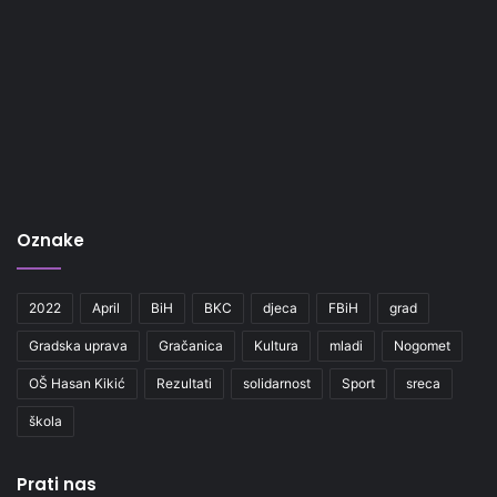
Oznake
2022
April
BiH
BKC
djeca
FBiH
grad
Gradska uprava
Gračanica
Kultura
mladi
Nogomet
OŠ Hasan Kikić
Rezultati
solidarnost
Sport
sreca
škola
Prati nas