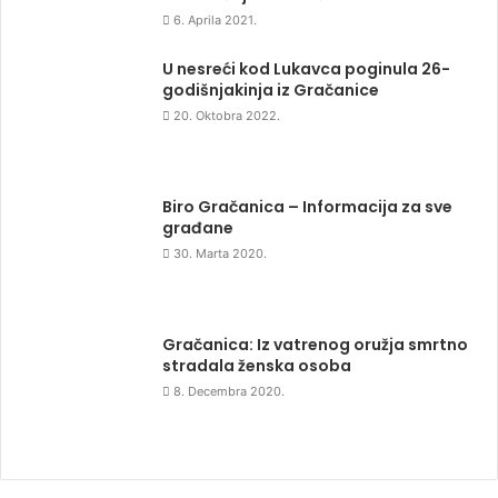
6. Aprila 2021.
U nesreći kod Lukavca poginula 26-
godišnjakinja iz Gračanice
20. Oktobra 2022.
Biro Gračanica – Informacija za sve
građane
30. Marta 2020.
Gračanica: Iz vatrenog oružja smrtno
stradala ženska osoba
8. Decembra 2020.