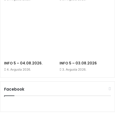
i
n
i
n
d
n
d
o
d
o
w
o
w
)
w
)
)
INFO 5 – 04.08.2026.
INFO 5 – 03.08.2026
4. Avgusta 2026.
3. Avgusta 2026.
Facebook