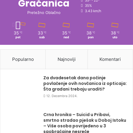
Gračanica
35º - 22º
35%
3.43 km/h
Pretežno Oblačno
35
33
35
38
38
℃
℃
℃
℃
℃
pet
sub
ned
pon
uto
Popularno
Najnoviji
Komentari
Za dvadesetak dana počinje
povlačenje ovih novčanica iz opticaja:
Šta građani trebaju uraditi?
12. Decembra 2024.
Crna hronika – Suicid u Pribavi,
smrtno stradao pješak u Doboj Istoku
– Više osoba povrijeđeno u 3
saobraćajne nesreće