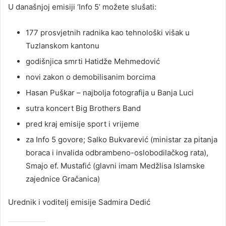
U današnjoj emisiji ‘Info 5’ možete slušati:
177 prosvjetnih radnika kao tehnološki višak u
Tuzlanskom kantonu
godišnjica smrti Hatidže Mehmedović
novi zakon o demobilisanim borcima
Hasan Puškar – najbolja fotografija u Banja Luci
sutra koncert Big Brothers Band
pred kraj emisije sport i vrijeme
za Info 5 govore; Salko Bukvarević (ministar za pitanja
boraca i invalida odbrambeno-oslobodilačkog rata),
Smajo ef. Mustafić (glavni imam Medžlisa Islamske
zajednice Gračanica)
Urednik i voditelj emisije Sadmira Dedić