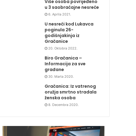
Više osoba povrijeđeno
u 3 saobraćajne nesreće
6. Aprila 2021.
U nesreći kod Lukavca
poginula 26-
godišnjakinja iz
Gračanice
20. Oktobra 2022.
Biro Gračanica –
Informacija za sve
građane
30. Marta 2020.
Gračanica: Iz vatrenog
oružja smrtno stradala
ženska osoba
8. Decembra 2020.