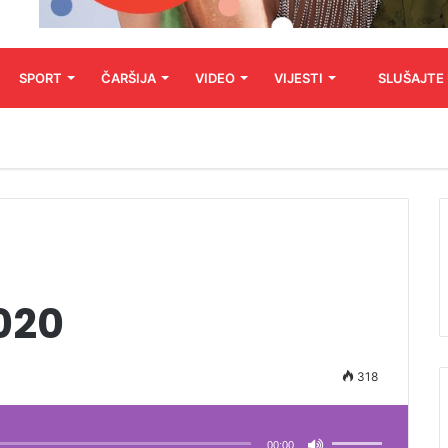
SPORT
ČARŠIJA
VIDEO
VIJESTI
SLUŠAJTE
2020
318
Koristite
Gore/Dole
strelice
00:00