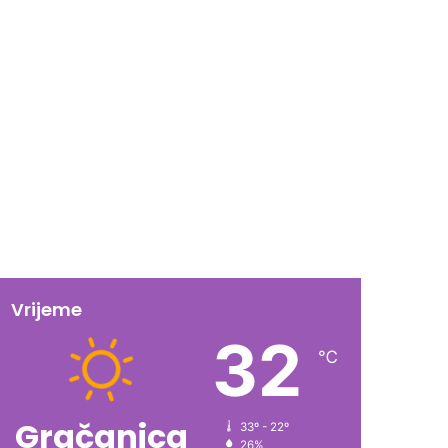
Vrijeme
32
℃
Gračanica
33º - 22º
26%