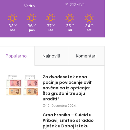
3.13 km/h
Vedro
33
36
37
35
34
℃
℃
℃
℃
℃
ned
pon
uto
sri
čet
Popularno
Najnoviji
Komentari
Za dvadesetak dana
počinje povlačenje ovih
novčanica iz opticaja:
Šta građani trebaju
uraditi?
12. Decembra 2024.
Crna hronika – Suicid u
Pribavi, smrtno stradao
pješak u Doboj Istoku –