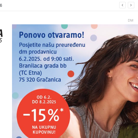
26.
DM