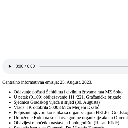
Centralno informativna emisija; 25. August. 2023.
Odavanje počasti Šehidima i civilnim žrtvama rata MZ Soko
U petak (01.09) obilježavanje 111./221. Gračaničke brigade
Sjednica Gradskog vijeća u srijed (30. Augusta)
Vlada TK odobrila 5000KM za Merjem Džafić
Potpisani ugovori korisnika sa organizacijom HELP u Gradskoj
Udruženje Ruku na srce i ove godine organizuje akciju Opremi
Obavijest o početku nastave u I polugodištu (Hasan Kikić)
Sanacija krova na Gimnaziji Dr. Mustafa Kamarić