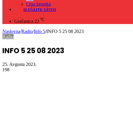
Crna hronika
SLUŠAJTE UŽIVO
℃
Gračanica
22
Naslovna
/
Radio
/
Info 5
/
INFO 5 25 08 2023
Radio
INFO 5 25 08 2023
25. Avgusta 2023.
198