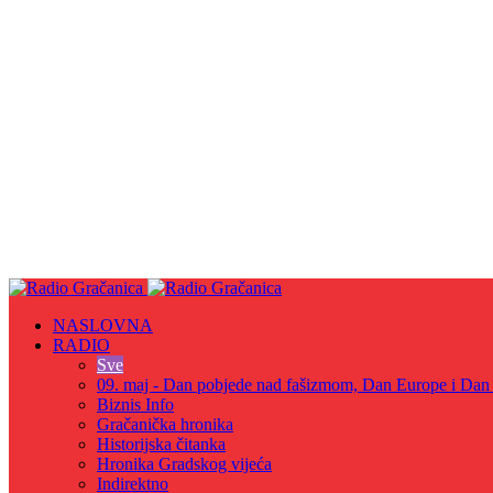
NASLOVNA
RADIO
Sve
09. maj - Dan pobjede nad fašizmom, Dan Europe i Dan Z
Biznis Info
Gračanička hronika
Historijska čitanka
Hronika Gradskog vijeća
Indirektno