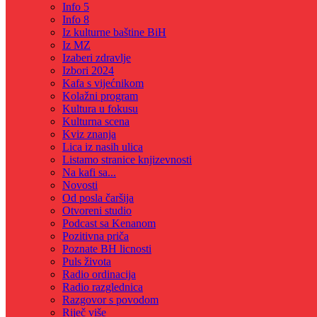
Info 5
Info 8
Iz kulturne baštine BiH
Iz MZ
Izaberi zdravlje
Izbori 2024
Kafa s vijećnikom
Kolažni program
Kultura u fokusu
Kulturna scena
Kviz znanja
Lica iz nasih ulica
Listamo stranice knjizevnosti
Na kafi sa...
Novosti
Od posla čaršija
Otvoreni studio
Podcast sa Kenanom
Pozitivna priča
Poznate BH licnosti
Puls života
Radio ordinacija
Radio razglednica
Razgovor s povodom
Riječ više