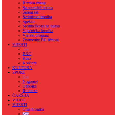
Riznica znanja
Sa sportskih terena
Šareni sat
Sedmicna hronika
Spektar
Srednjoškolci na talasu
Vijećnićka hronika
Vjerski program
Znamenite BH ličnosti
VIJESTI
Sve
BKC
Kino
Koncerti
KULTURA
SPORT
Sve
Nogomet
Odbojka
Rukomet
ČARŠIJA
VIDEO
VIJESTI
Crna hronika
Sve