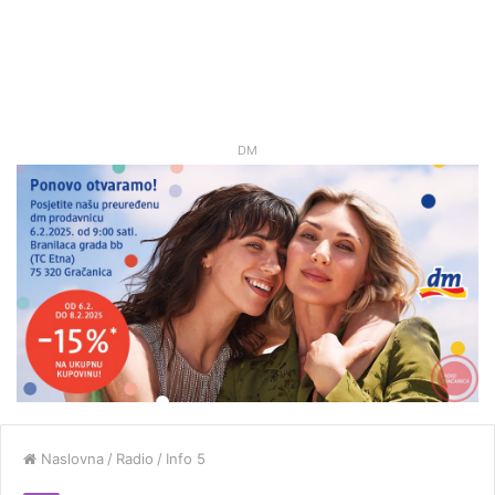
DM
Naslovna
/
Radio
/
Info 5