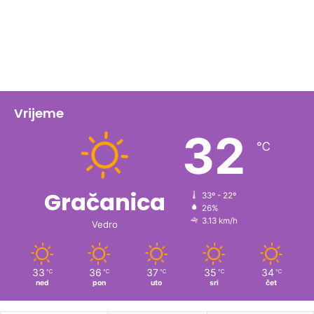
Vrijeme
32
℃
Gračanica
33º - 22º
26%
3.13 km/h
Vedro
33
36
37
35
34
℃
℃
℃
℃
℃
ned
pon
uto
sri
čet