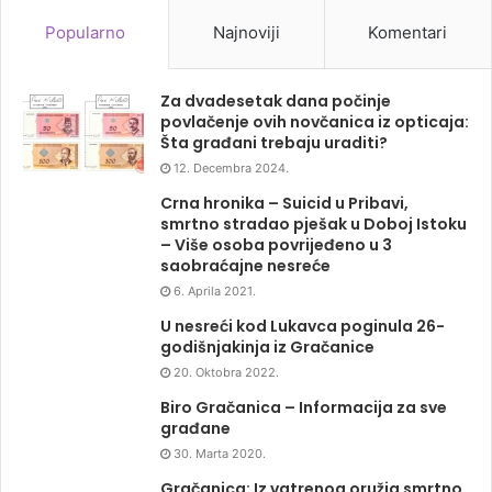
Popularno
Najnoviji
Komentari
Za dvadesetak dana počinje
povlačenje ovih novčanica iz opticaja:
Šta građani trebaju uraditi?
12. Decembra 2024.
Crna hronika – Suicid u Pribavi,
smrtno stradao pješak u Doboj Istoku
– Više osoba povrijeđeno u 3
saobraćajne nesreće
6. Aprila 2021.
U nesreći kod Lukavca poginula 26-
godišnjakinja iz Gračanice
20. Oktobra 2022.
Biro Gračanica – Informacija za sve
građane
30. Marta 2020.
Gračanica: Iz vatrenog oružja smrtno