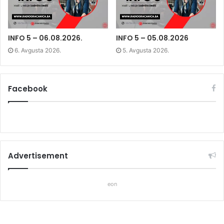
i
n
i
n
d
n
d
o
d
o
w
o
w
)
w
)
)
INFO 5 – 06.08.2026.
INFO 5 – 05.08.2026
6. Avgusta 2026.
5. Avgusta 2026.
Facebook
Advertisement
eon