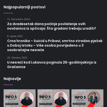
Najpopularniji postovi
12. Decembra 2024.
Za dvadesetak dana počinje povlačenje ovih
novčanica iz opticaja: Šta građani trebaju uraditi?
6. Aprila 2021.
Crna hronika – Suicid u Pribavi, smrtno stradao pješak
u Doboj Istoku – Više osoba povrijeđeno u 3
saobraćajne nesreće
20. Oktobra 2022.
U nesreći kod Lukavca poginula 26-godišnjakinja iz
Gračanice
Najnovije