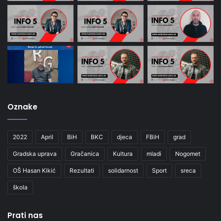
Oznake
2022
April
BiH
BKC
djeca
FBiH
grad
Gradska uprava
Gračanica
Kultura
mladi
Nogomet
OŠ Hasan Kikić
Rezultati
solidarnost
Sport
sreca
škola
Prati nas