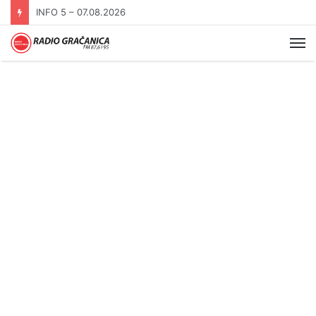
INFO 5 – 06.08.2026.
Me