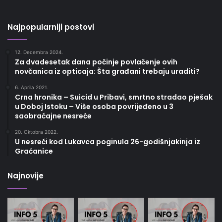
Najpopularniji postovi
12. Decembra 2024.
Za dvadesetak dana počinje povlačenje ovih
novčanica iz opticaja: Šta građani trebaju uraditi?
6. Aprila 2021.
Crna hronika – Suicid u Pribavi, smrtno stradao pješak
u Doboj Istoku – Više osoba povrijeđeno u 3
saobraćajne nesreće
20. Oktobra 2022.
U nesreći kod Lukavca poginula 26-godišnjakinja iz
Gračanice
Najnovije