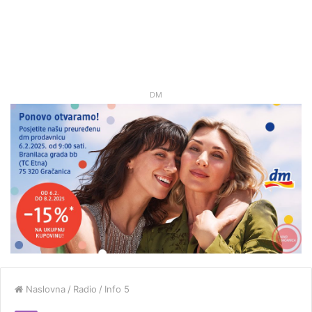
DM
Naslovna
/
Radio
/
Info 5