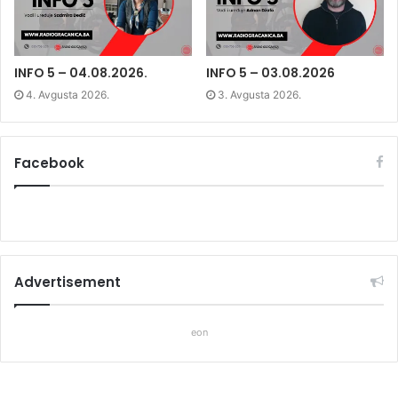
w
i
w
i
n
i
n
d
n
d
o
d
o
w
o
w
)
w
)
)
INFO 5 – 04.08.2026.
INFO 5 – 03.08.2026
4. Avgusta 2026.
3. Avgusta 2026.
Facebook
Advertisement
eon