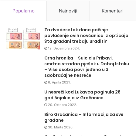
Popularno
Najnoviji
Komentari
Za dvadesetak dana počinje
povlačenje ovih novčanica iz opticaja:
Šta građani trebaju uraditi?
12. Decembra 2024.
Crna hronika – Suicid u Pribavi,
smrtno stradao pješak u Doboj Istoku
– Više osoba povrijeđeno u 3
saobraćajne nesreće
6. Aprila 2021.
U nesreći kod Lukavca poginula 26-
godišnjakinja iz Gračanice
20. Oktobra 2022.
Biro Gračanica – Informacija za sve
građane
30. Marta 2020.