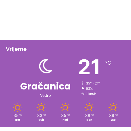
Vrijeme
21
℃
Gračanica
35º - 21º
53%
1 km/h
Vedro
35
33
35
38
39
℃
℃
℃
℃
℃
pet
sub
ned
pon
uto