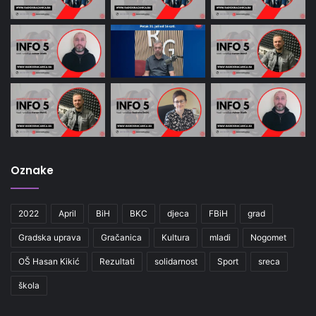
Oznake
2022
April
BiH
BKC
djeca
FBiH
grad
Gradska uprava
Gračanica
Kultura
mladi
Nogomet
OŠ Hasan Kikić
Rezultati
solidarnost
Sport
sreca
škola