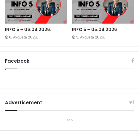
w
w
w
w
i
w
i
n
i
n
d
n
d
o
d
o
w
o
w
)
w
)
)
INFO 5 – 06.08.2026.
INFO 5 – 05.08.2026
6. Avgusta 2026.
5. Avgusta 2026.
Facebook
Advertisement
eon