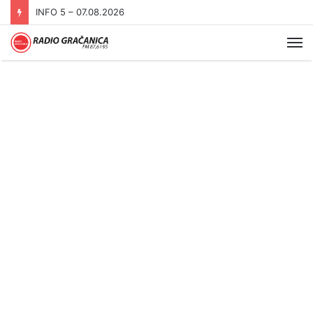
INFO 5 – 06.08.2026.
Me