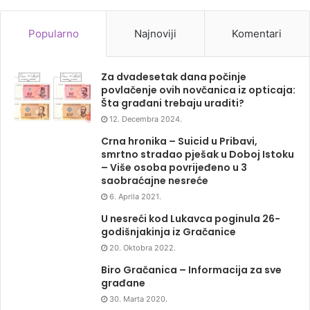
Popularno
Najnoviji
Komentari
Za dvadesetak dana počinje
povlačenje ovih novčanica iz opticaja:
Šta građani trebaju uraditi?
12. Decembra 2024.
Crna hronika – Suicid u Pribavi,
smrtno stradao pješak u Doboj Istoku
– Više osoba povrijeđeno u 3
saobraćajne nesreće
6. Aprila 2021.
U nesreći kod Lukavca poginula 26-
godišnjakinja iz Gračanice
20. Oktobra 2022.
Biro Gračanica – Informacija za sve
građane
30. Marta 2020.