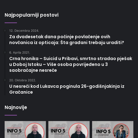
Najpopularniji postovi
12. Decembra 2024.
Za dvadesetak dana počinje povlačenje ovih
novčanica iz opticaja: Šta građani trebaju uraditi?
6. Aprila 2021.
Crna hronika – Suicid u Pribavi, smrtno stradao pješak
u Doboj Istoku – Više osoba povrijeđeno u 3
saobraćajne nesreće
20. Oktobra 2022.
U nesreći kod Lukavca poginula 26-godišnjakinja iz
Gračanice
Najnovije