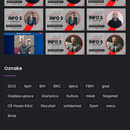
Oznake
2022
April
BiH
BKC
djeca
FBiH
grad
Gradska uprava
Gračanica
Kultura
mladi
Nogomet
OŠ Hasan Kikić
Rezultati
solidarnost
Sport
sreca
škola