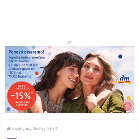
DM
Naslovna
/
Radio
/
Info 5