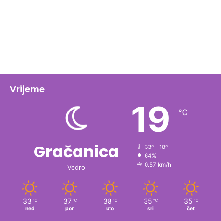
Vrijeme
19
℃
Gračanica
33º - 18º
64%
0.57 km/h
Vedro
33
37
38
35
35
℃
℃
℃
℃
℃
ned
pon
uto
sri
čet