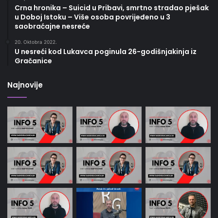
Crna hronika – Suicid u Pribavi, smrtno stradao pješak
u Doboj Istoku – Više osoba povrijeđeno u 3
saobraćajne nesreće
20. Oktobra 2022.
U nesreći kod Lukavca poginula 26-godišnjakinja iz
Gračanice
Najnovije