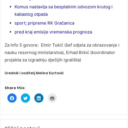
Komus nastavlja sa besplatnim odvozom krutog i
kabastog otpada
sport; pripreme RK Gračanica
pred kraj emisije vremenska prognoza
Za Info 5 govore: Elmir Tukić (šef odjela za obrazovanje i
nauku resornog ministarstva), Erhad Brkić (koordinator
projekta za izgradnju dječijih igrališta)
Urednik i voditelj Melina Kurtović
Share this:
C
C
C
C
l
l
l
l
i
i
i
i
c
c
c
c
k
k
k
k
t
t
t
t
o
o
o
o
s
s
s
p
h
h
h
r
a
a
a
i