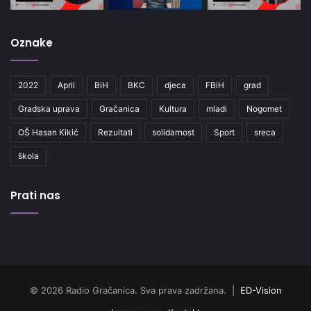
Oznake
2022
April
BiH
BKC
djeca
FBiH
grad
Gradska uprava
Gračanica
Kultura
mladi
Nogomet
OŠ Hasan Kikić
Rezultati
solidarnost
Sport
sreca
škola
Prati nas
© 2026 Radio Gračanica. Sva prava zadržana. |
ED-Vision