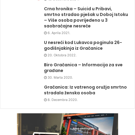
Crna hronika – Suicid u Pribavi,
smrtno stradao pješak u Doboj Istoku
– Više osoba povrijeđeno u 3
saobraćajne nesreće
6. Aprila 2021.
U nesreći kod Lukavca poginula 26-
godišnjakinja iz Gračanice
20. Oktobra 2022.
Biro Gračanica – Informacija za sve
građane
30. Marta 2020.
Gračanica: Iz vatrenog oružja smrtno
stradala ženska osoba
8. Decembra 2020.