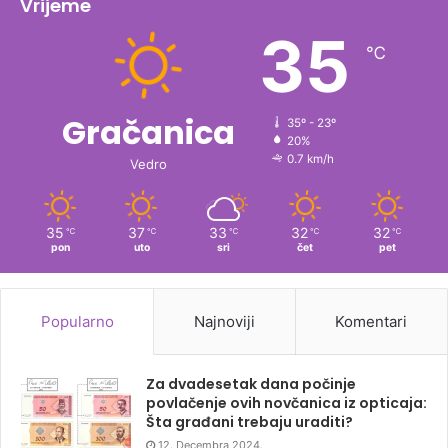
Vrijeme
35
℃
Gračanica
35º - 23º
20%
0.7 km/h
Vedro
35
37
33
32
32
℃
℃
℃
℃
℃
pon
uto
sri
čet
pet
Popularno
Najnoviji
Komentari
Za dvadesetak dana počinje
povlačenje ovih novčanica iz opticaja:
Šta građani trebaju uraditi?
12. Decembra 2024.