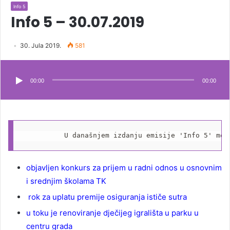
Info 5
Info 5 – 30.07.2019
30. Jula 2019.
581
Audio
Player
00:00
00:00
          U današnjem izdanju emisije 'Info 5' mož
objavljen konkurs za prijem u radni odnos u osnovnim
i srednjim školama TK
rok za uplatu premije osiguranja ističe sutra
u toku je renoviranje dječijeg igrališta u parku u
centru grada