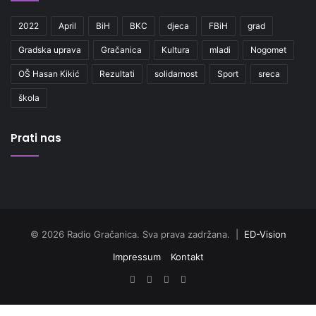
2022
April
BiH
BKC
djeca
FBiH
grad
Gradska uprava
Gračanica
Kultura
mladi
Nogomet
OŠ Hasan Kikić
Rezultati
solidarnost
Sport
sreca
škola
Prati nas
© 2026 Radio Gračanica. Sva prava zadržana. |
ED-Vision
Impressum
Kontakt