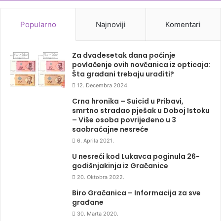
Popularno
Najnoviji
Komentari
Za dvadesetak dana počinje
povlačenje ovih novčanica iz opticaja:
Šta građani trebaju uraditi?
12. Decembra 2024.
Crna hronika – Suicid u Pribavi,
smrtno stradao pješak u Doboj Istoku
– Više osoba povrijeđeno u 3
saobraćajne nesreće
6. Aprila 2021.
U nesreći kod Lukavca poginula 26-
godišnjakinja iz Gračanice
20. Oktobra 2022.
Biro Gračanica – Informacija za sve
građane
30. Marta 2020.