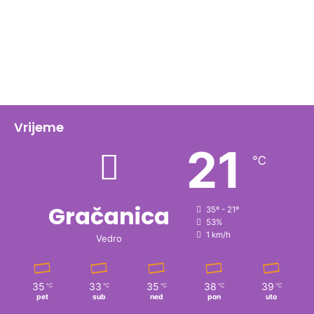
Vrijeme
21
℃
Gračanica
35º - 21º
53%
1 km/h
Vedro
35
33
35
38
39
℃
℃
℃
℃
℃
pet
sub
ned
pon
uto