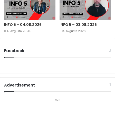
w
w
w
w
i
w
i
n
i
n
d
n
d
o
d
o
w
o
w
)
w
)
)
INFO 5 – 04.08.2026.
INFO 5 – 03.08.2026
4. Avgusta 2026.
3. Avgusta 2026.
Facebook
Advertisement
eon