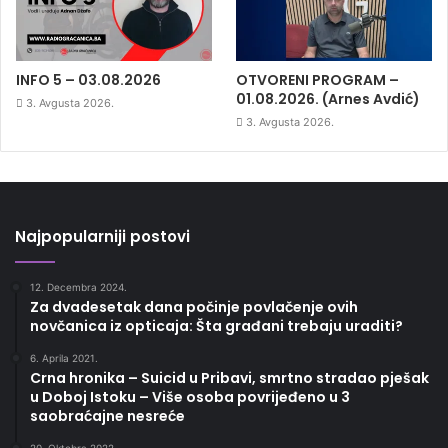
INFO 5 – 03.08.2026
OTVORENI PROGRAM –
01.08.2026. (Arnes Avdić)
3. Avgusta 2026.
3. Avgusta 2026.
Najpopularniji postovi
12. Decembra 2024.
Za dvadesetak dana počinje povlačenje ovih
novčanica iz opticaja: Šta građani trebaju uraditi?
6. Aprila 2021.
Crna hronika – Suicid u Pribavi, smrtno stradao pješak
u Doboj Istoku – Više osoba povrijeđeno u 3
saobraćajne nesreće