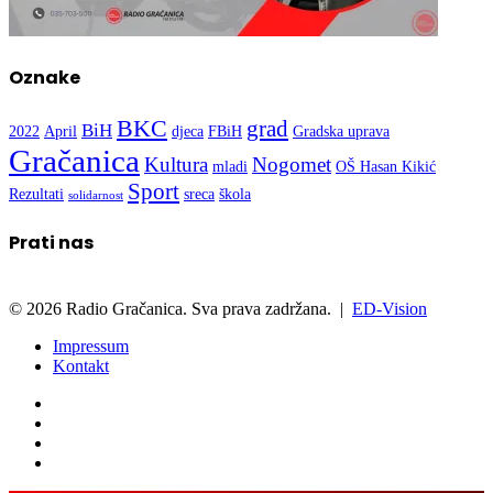
Oznake
BKC
grad
BiH
2022
April
djeca
FBiH
Gradska uprava
Gračanica
Kultura
Nogomet
mladi
OŠ Hasan Kikić
Sport
Rezultati
sreca
škola
solidarnost
Prati nas
© 2026 Radio Gračanica. Sva prava zadržana. |
ED-Vision
Impressum
Kontakt
Facebook
Twitter
LinkedIn
WhatsApp
Viber
Back
Close
Naslovna
to
Radio