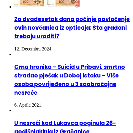
Za dvadesetak dana počinje povlačenje
ovih novčanica iz opticaja: Šta građani
trebaju uraditi?
12. Decembra 2024.
Crna hronika – Suicid u Pribavi, smrtno
stradao pješak u Doboj Istoku – Više
osoba povrijeđeno u 3 saobraćajne
nesreće
6. Aprila 2021.
U nesreći kod Lukavca poginula 26-
godišnjakinja iz Gračanice