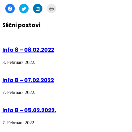
to
to
to
to
share
share
share
print
on
on
on
(Opens
Facebook
Twitter
LinkedIn
in
Slični postovi
(Opens
(Opens
(Opens
new
in
in
in
window)
new
new
new
window)
window)
window)
Info 8 – 08.02.2022
8. Februara 2022.
Info 8 – 07.02.2022
7. Februara 2022.
Info 8 – 05.02.2022.
7. Februara 2022.
INFO 8- 03 02 2022