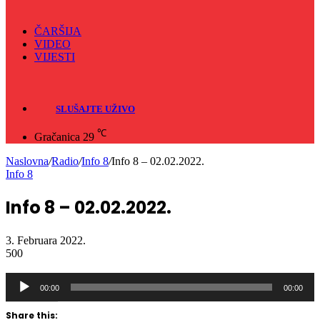
ČARŠIJA
VIDEO
VIJESTI
Sve
Crna hronika
SLUŠAJTE UŽIVO
℃
Gračanica
29
Naslovna
/
Radio
/
Info 8
/
Info 8 – 02.02.2022.
Info 8
Info 8 – 02.02.2022.
3. Februara 2022.
500
Audio
Player
00:00
00:00
Share this:
Click
Click
Click
Click