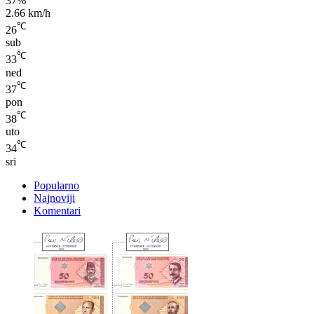
℃
26
sub
℃
33
ned
℃
37
pon
℃
38
uto
℃
34
sri
Popularno
Najnoviji
Komentari