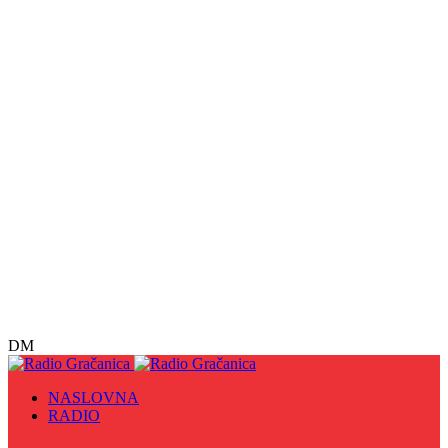
DM
NASLOVNA
RADIO
Sve
09. maj - Dan pobjede nad fašizmom, Dan Europe i
Dan Zlatnih ljiljana