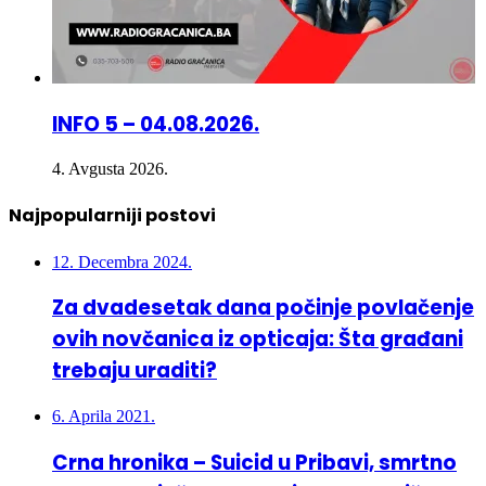
INFO 5 – 04.08.2026.
4. Avgusta 2026.
Najpopularniji postovi
12. Decembra 2024.
Za dvadesetak dana počinje povlačenje
ovih novčanica iz opticaja: Šta građani
trebaju uraditi?
6. Aprila 2021.
Crna hronika – Suicid u Pribavi, smrtno
stradao pješak u Doboj Istoku – Više