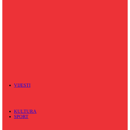
Puls života
Radio ordinacija
Radio razglednica
Razgovor s povodom
Riječ više
Riznica znanja
Sa sportskih terena
Šareni sat
Sedmicna hronika
Spektar
Srednjoškolci na talasu
Vijećnićka hronika
Vjerski program
Znamenite BH ličnosti
VIJESTI
Sve
BKC
Kino
Koncerti
KULTURA
SPORT
Sve
Nogomet
Odbojka
Rukomet