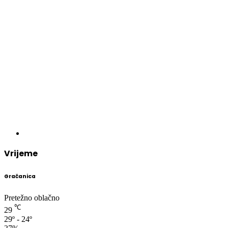
Vrijeme
Gračanica
Pretežno oblačno
℃
29
29º - 24º
37%
2.66 km/h