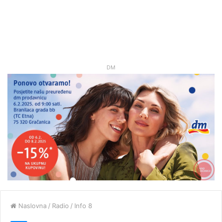
DM
Naslovna
/
Radio
/
Info 8