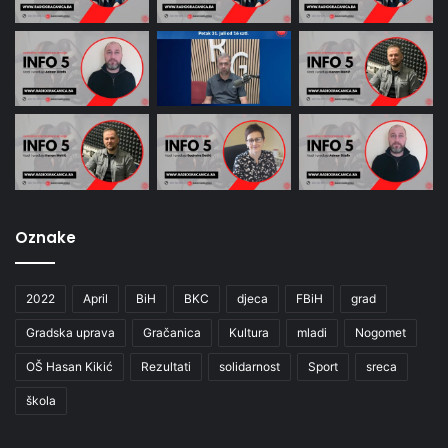
Oznake
2022
April
BiH
BKC
djeca
FBiH
grad
Gradska uprava
Gračanica
Kultura
mladi
Nogomet
OŠ Hasan Kikić
Rezultati
solidarnost
Sport
sreca
škola