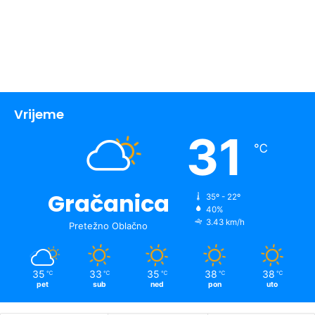
Vrijeme
31
℃
Gračanica
35º - 22º
40%
3.43 km/h
Pretežno Oblačno
35
33
35
38
38
℃
℃
℃
℃
℃
pet
sub
ned
pon
uto