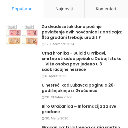
Popularno
Najnoviji
Komentari
Za dvadesetak dana počinje
povlačenje ovih novčanica iz opticaja:
Šta građani trebaju uraditi?
12. Decembra 2024.
Crna hronika – Suicid u Pribavi,
smrtno stradao pješak u Doboj Istoku
– Više osoba povrijeđeno u 3
saobraćajne nesreće
6. Aprila 2021.
U nesreći kod Lukavca poginula 26-
godišnjakinja iz Gračanice
20. Oktobra 2022.
Biro Gračanica – Informacija za sve
građane
30. Marta 2020.
Gračanica: Iz vatrenog oružja smrtno