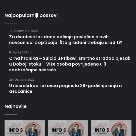
Najpopularniji postovi
12. Decembra 2024.
Za dvadesetak dana počinje povlačenje ovih
novčanica iz opticaja: Šta građani trebaju uraditi?
6. Aprila 2021.
Crna hronika – Suicid u Pribavi, smrtno stradao pješak
u Doboj Istoku – Više osoba povrijeđeno u 3
saobraćajne nesreće
20. Oktobra 2022.
U nesreći kod Lukavca poginula 26-godišnjakinja iz
Gračanice
Najnovije