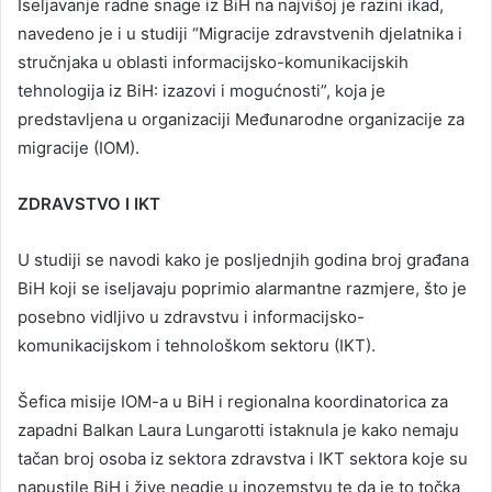
Iseljavanje radne snage iz BiH na najvišoj je razini ikad,
navedeno je i u studiji “Migracije zdravstvenih djelatnika i
stručnjaka u oblasti informacijsko-komunikacijskih
tehnologija iz BiH: izazovi i mogućnosti”, koja je
predstavljena u organizaciji Međunarodne organizacije za
migracije (IOM).
ZDRAVSTVO I IKT
U studiji se navodi kako je posljednjih godina broj građana
BiH koji se iseljavaju poprimio alarmantne razmjere, što je
posebno vidljivo u zdravstvu i informacijsko-
komunikacijskom i tehnološkom sektoru (IKT).
Šefica misije IOM-a u BiH i regionalna koordinatorica za
zapadni Balkan Laura Lungarotti istaknula je kako nemaju
tačan broj osoba iz sektora zdravstva i IKT sektora koje su
napustile BiH i žive negdje u inozemstvu te da je to točka