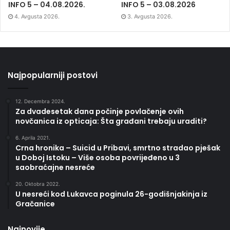
INFO 5 – 04.08.2026.
INFO 5 – 03.08.2026
4. Avgusta 2026.
3. Avgusta 2026.
Najpopularniji postovi
12. Decembra 2024.
Za dvadesetak dana počinje povlačenje ovih
novčanica iz opticaja: Šta građani trebaju uraditi?
6. Aprila 2021.
Crna hronika – Suicid u Pribavi, smrtno stradao pješak
u Doboj Istoku – Više osoba povrijeđeno u 3
saobraćajne nesreće
20. Oktobra 2022.
U nesreći kod Lukavca poginula 26-godišnjakinja iz
Gračanice
Najnovije