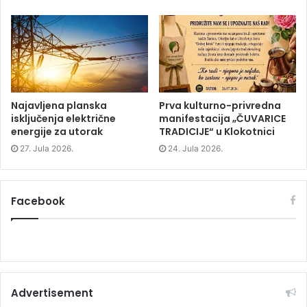
w
w
w
w
i
w
i
n
i
n
d
n
d
o
d
o
w
o
w
)
w
)
)
Najavljena planska
Prva kulturno-privredna
isključenja električne
manifestacija „ČUVARICE
energije za utorak
TRADICIJE“ u Klokotnici
27. Jula 2026.
24. Jula 2026.
Facebook
Advertisement