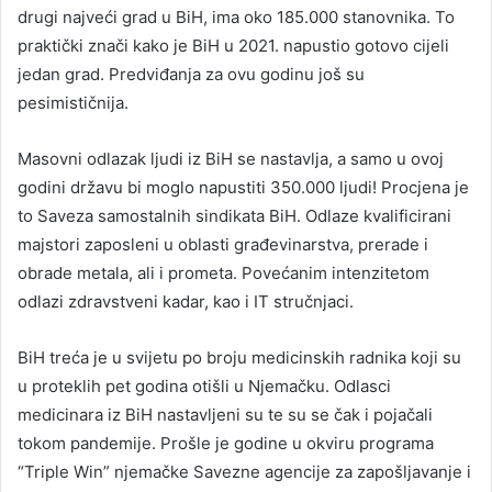
drugi najveći grad u BiH, ima oko 185.000 stanovnika. To
praktički znači kako je BiH u 2021. napustio gotovo cijeli
jedan grad. Predviđanja za ovu godinu još su
pesimističnija.
Masovni odlazak ljudi iz BiH se nastavlja, a samo u ovoj
godini državu bi moglo napustiti 350.000 ljudi! Procjena je
to Saveza samostalnih sindikata BiH. Odlaze kvalificirani
majstori zaposleni u oblasti građevinarstva, prerade i
obrade metala, ali i prometa. Povećanim intenzitetom
odlazi zdravstveni kadar, kao i IT stručnjaci.
BiH treća je u svijetu po broju medicinskih radnika koji su
u proteklih pet godina otišli u Njemačku. Odlasci
medicinara iz BiH nastavljeni su te su se čak i pojačali
tokom pandemije. Prošle je godine u okviru programa
“Triple Win” njemačke Savezne agencije za zapošljavanje i