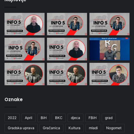
Oznake
2022
April
BiH
BKC
djeca
FBiH
grad
Gradska uprava
Gračanica
Kultura
mladi
Nogomet