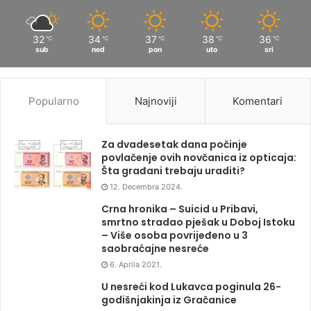
32
34
37
38
36
℃
℃
℃
℃
℃
sub
ned
pon
uto
sri
Popularno
Najnoviji
Komentari
Za dvadesetak dana počinje
povlačenje ovih novčanica iz opticaja:
Šta građani trebaju uraditi?
12. Decembra 2024.
Crna hronika – Suicid u Pribavi,
smrtno stradao pješak u Doboj Istoku
– Više osoba povrijeđeno u 3
saobraćajne nesreće
6. Aprila 2021.
U nesreći kod Lukavca poginula 26-
godišnjakinja iz Gračanice