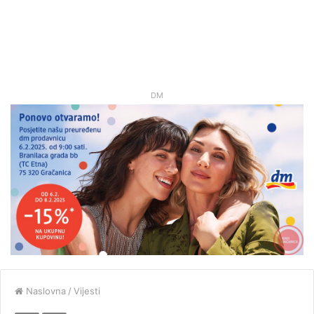
DM
Naslovna
/
Vijesti