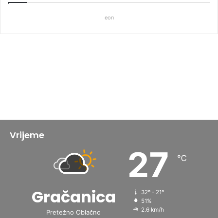
eon
Vrijeme
27
℃
Gračanica
32º - 21º
51%
2.6 km/h
Pretežno Oblačno