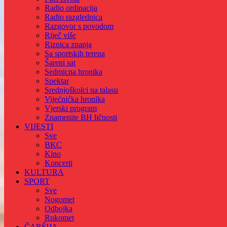
Radio ordinacija
Radio razglednica
Razgovor s povodom
Riječ više
Riznica znanja
Sa sportskih terena
Šareni sat
Sedmicna hronika
Spektar
Srednjoškolci na talasu
Vijećnićka hronika
Vjerski program
Znamenite BH ličnosti
VIJESTI
Sve
BKC
Kino
Koncerti
KULTURA
SPORT
Sve
Nogomet
Odbojka
Rukomet
ČARŠIJA