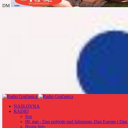
DM
NASLOVNA
RADIO
Sve
09. maj - Dan pobjede nad fašizmom, Dan Europe i Dan Z
Biznis Info