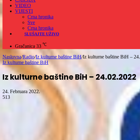
VIDEO
VIJESTI
Crna hronika
Sve
Crna hronika
SLUŠAJTE UŽIVO
℃
Gračanica
33
Naslovna
/
Radio
/
Iz kulturne baštine BiH
/
Iz kulturne baštine BiH – 24
Iz kulturne baštine BiH
Iz kulturne baštine BiH – 24.02.2022
24. Februara 2022.
513