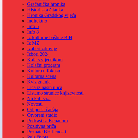
Gračanička hronika
Historijska čitanka
Hronika Gradskog vijeća
Indirektno
Info 5
Info 8
Iz kulturne baštine BiH
Iz MZ
Izaberi zdravlje
Izbori 2024
Kafa s vijećnikom
Kolažni program
Kultura u fokusu
Kulturna scena
Kviz znanja
Lica iz nasih ulica
Listamo stranice knjizevnosti
Na kafi sa...
Novosti
Od posla čaršija
Otvoreni studio
Podcast sa Kenanom
Pozitivna priča
Poznate BH licnosti
Puls života