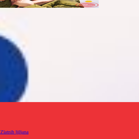
latnih ljiljana