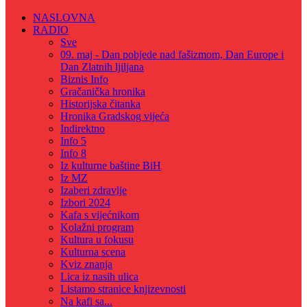
NASLOVNA
RADIO
Sve
09. maj - Dan pobjede nad fašizmom, Dan Europe i
Dan Zlatnih ljiljana
Biznis Info
Gračanička hronika
Historijska čitanka
Hronika Gradskog vijeća
Indirektno
Info 5
Info 8
Iz kulturne baštine BiH
Iz MZ
Izaberi zdravlje
Izbori 2024
Kafa s vijećnikom
Kolažni program
Kultura u fokusu
Kulturna scena
Kviz znanja
Lica iz nasih ulica
Listamo stranice knjizevnosti
Na kafi sa...