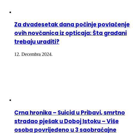
Za dvadesetak dana počinje povlačenje
ovih novčanica iz opticaja: Šta građani
trebaju uraditi?
12. Decembra 2024.
Crna hronika – Suicid u Pribavi, smrtno
stradao pješak u Doboj Istoku – Više
osoba povrijeđeno u 3 saobraćajne