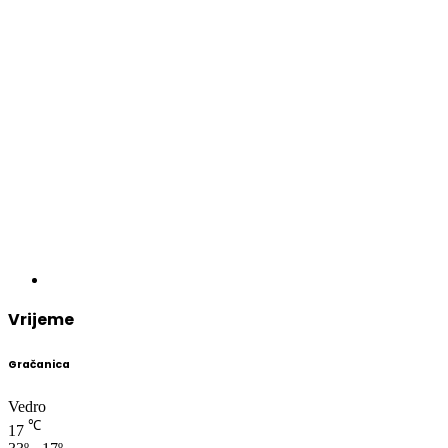
Vrijeme
Gračanica
Vedro
℃
17