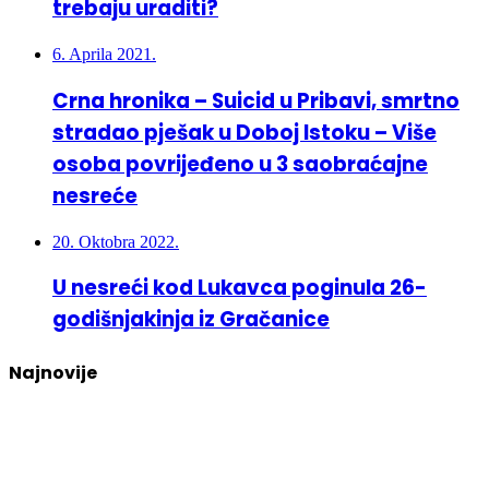
trebaju uraditi?
6. Aprila 2021.
Crna hronika – Suicid u Pribavi, smrtno
stradao pješak u Doboj Istoku – Više
osoba povrijeđeno u 3 saobraćajne
nesreće
20. Oktobra 2022.
U nesreći kod Lukavca poginula 26-
godišnjakinja iz Gračanice
Najnovije