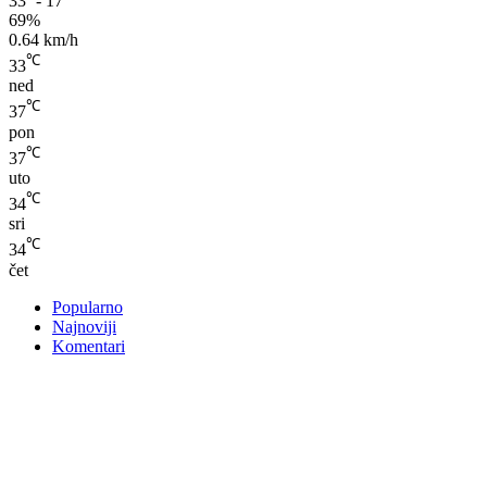
33º - 17º
69%
0.64 km/h
℃
33
ned
℃
37
pon
℃
37
uto
℃
34
sri
℃
34
čet
Popularno
Najnoviji
Komentari