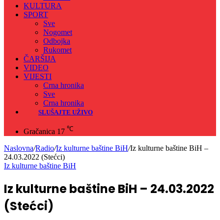
KULTURA
SPORT
Sve
Nogomet
Odbojka
Rukomet
ČARŠIJA
VIDEO
VIJESTI
Crna hronika
Sve
Crna hronika
SLUŠAJTE UŽIVO
℃
Gračanica
17
Naslovna
/
Radio
/
Iz kulturne baštine BiH
/
Iz kulturne baštine BiH –
24.03.2022 (Stećci)
Iz kulturne baštine BiH
Iz kulturne baštine BiH – 24.03.2022
(Stećci)