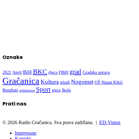
Oznake
BKC
grad
BiH
2022
April
djeca
FBiH
Gradska uprava
Gračanica
Kultura
Nogomet
mladi
OŠ Hasan Kikić
Sport
Rezultati
sreca
škola
solidarnost
Prati nas
© 2026 Radio Gračanica. Sva prava zadržana. |
ED-Vision
Impressum
Kontakt