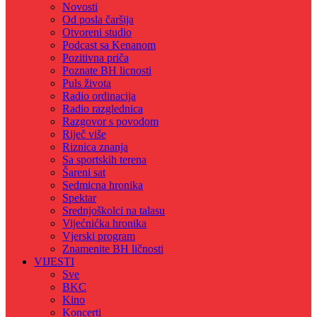
Novosti
Od posla čaršija
Otvoreni studio
Podcast sa Kenanom
Pozitivna priča
Poznate BH licnosti
Puls života
Radio ordinacija
Radio razglednica
Razgovor s povodom
Riječ više
Riznica znanja
Sa sportskih terena
Šareni sat
Sedmicna hronika
Spektar
Srednjoškolci na talasu
Vijećnićka hronika
Vjerski program
Znamenite BH ličnosti
VIJESTI
Sve
BKC
Kino
Koncerti