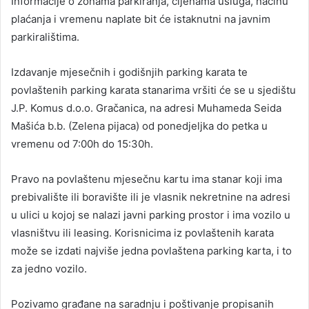
Informacije o zonama parkiranja, cijenama usluga, načinu
plaćanja i vremenu naplate bit će istaknutni na javnim
parkiralištima.
Izdavanje mjesečnih i godišnjih parking karata te
povlaštenih parking karata stanarima vršiti će se u sjedištu
J.P. Komus d.o.o. Gračanica, na adresi Muhameda Seida
Mašića b.b. (Zelena pijaca) od ponedjeljka do petka u
vremenu od 7:00h do 15:30h.
Pravo na povlaštenu mjesečnu kartu ima stanar koji ima
prebivalište ili boravište ili je vlasnik nekretnine na adresi
u ulici u kojoj se nalazi javni parking prostor i ima vozilo u
vlasništvu ili leasing. Korisnicima iz povlaštenih karata
može se izdati najviše jedna povlaštena parking karta, i to
za jedno vozilo.
Pozivamo građane na saradnju i poštivanje propisanih