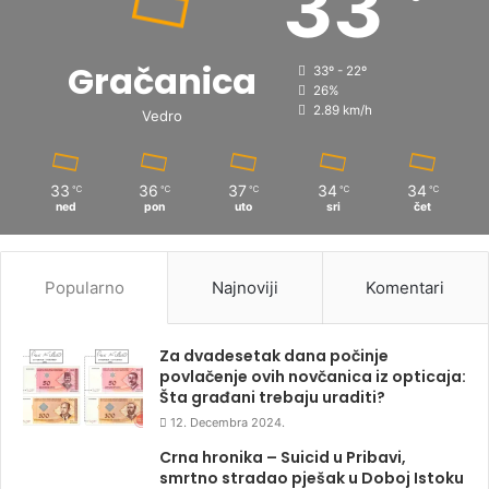
33
Gračanica
33º - 22º
26%
2.89 km/h
Vedro
33
36
37
34
34
℃
℃
℃
℃
℃
ned
pon
uto
sri
čet
Popularno
Najnoviji
Komentari
Za dvadesetak dana počinje
povlačenje ovih novčanica iz opticaja:
Šta građani trebaju uraditi?
12. Decembra 2024.
Crna hronika – Suicid u Pribavi,
smrtno stradao pješak u Doboj Istoku