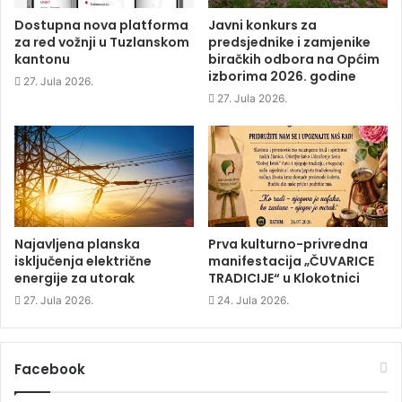
(
O
(
w
O
p
O
w
p
e
p
i
Dostupna nova platforma
Javni konkurs za
e
n
e
n
za red vožnji u Tuzlanskom
predsjednike i zamjenike
n
s
n
d
s
i
s
o
kantonu
biračkih odbora na Općim
i
n
i
w
izborima 2026. godine
n
n
n
)
27. Jula 2026.
n
e
n
e
w
e
27. Jula 2026.
w
w
w
w
i
w
i
n
i
n
d
n
d
o
d
o
w
o
w
)
w
)
)
Najavljena planska
Prva kulturno-privredna
isključenja električne
manifestacija „ČUVARICE
energije za utorak
TRADICIJE“ u Klokotnici
27. Jula 2026.
24. Jula 2026.
Facebook