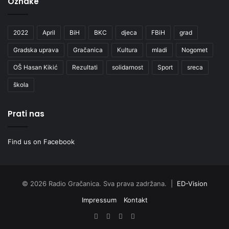
Oznake
2022
April
BiH
BKC
djeca
FBiH
grad
Gradska uprava
Gračanica
Kultura
mladi
Nogomet
OŠ Hasan Kikić
Rezultati
solidarnost
Sport
sreca
škola
Prati nas
Find us on Facebook
© 2026 Radio Gračanica. Sva prava zadržana. |
ED-Vision
Impressum
Kontakt