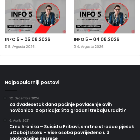
INFO 5 – 05.08.2026
INFO 5 – 04.08.2026.
5. Avgusta 2026.
4. Avgusta 2026.
Najpopularniji postovi
12. Decembra 2024.
Za dvadesetak dana počinje povlačenje ovih
novčanica iz opticaja: Šta građani trebaju uraditi?
6. Aprila 2021.
Crna hronika – Suicid u Pribavi, smrtno stradao pješak
u Doboj Istoku – Više osoba povrijeđeno u 3
saobraćajne nesreće