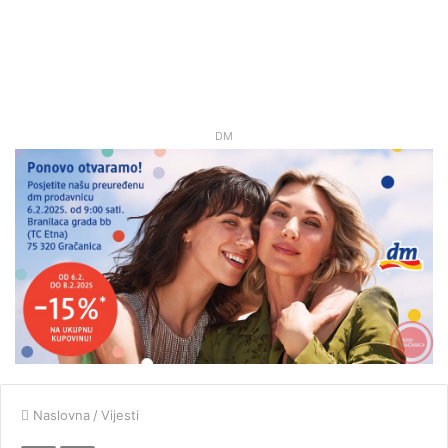
DM
Naslovna
/
Vijesti