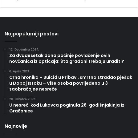
Najpopularniji postovi
12. Decembra 2024.
Za dvadesetak dana počinje povlačenje ovih
novčanica iz opticaja: Šta građani trebaju uraditi?
6. Aprila 2021.
Crna hronika – Suicid u Pribavi, smrtno stradao pješak
u Doboj Istoku – Više osoba povrijeđeno u 3
saobraćajne nesreće
20. Oktobra 2022.
U nesreći kod Lukavca poginula 26-godišnjakinja iz
Gračanice
Najnovije