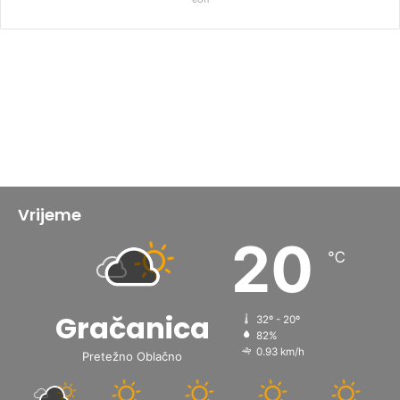
Vrijeme
20
℃
Gračanica
32º - 20º
82%
0.93 km/h
Pretežno Oblačno