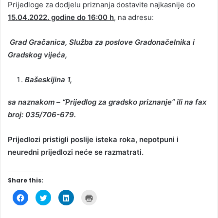
Prijedloge za dodjelu priznanja dostavite najkasnije do
15.04.2022.
godine do 16:00 h
, na adresu:
Grad Gračanica, Služba za poslove Gradonačelnika i
Gradskog vijeća,
Bašeskijina 1,
sa naznakom – “Prijedlog za gradsko priznanje” ili na fax
broj: 035/706-679.
Prijedlozi pristigli poslije isteka roka, nepotpuni i
neuredni prijedlozi neće se razmatrati
.
Share this:
C
C
C
C
l
l
l
l
i
i
i
i
c
c
c
c