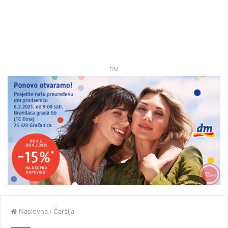
DM
Naslovna
/
Čaršija