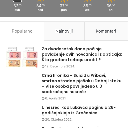
32
34
37
38
36
℃
℃
℃
℃
℃
sub
ned
pon
uto
sri
Popularno
Najnoviji
Komentari
Za dvadesetak dana počinje
povlačenje ovih novčanica iz opticaja:
Šta građani trebaju uraditi?
12. Decembra 2024.
Crna hronika – Suicid u Pribavi,
smrtno stradao pješak u Doboj Istoku
– Više osoba povrijeđeno u 3
saobraćajne nesreće
6. Aprila 2021.
U nesreći kod Lukavca poginula 26-
godišnjakinja iz Gračanice
20. Oktobra 2022.