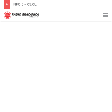
INFO 5 – 05.08.2026
Me