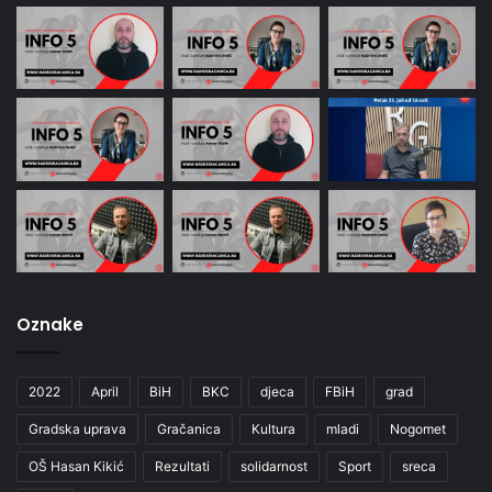
Oznake
2022
April
BiH
BKC
djeca
FBiH
grad
Gradska uprava
Gračanica
Kultura
mladi
Nogomet
OŠ Hasan Kikić
Rezultati
solidarnost
Sport
sreca