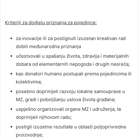
Kriteriji za dodjelu priznanja za pojedince:
za inovacije ili za postignuti izuzetan kreativan rad
dobili međunarodna priznanja
učestvovali u spašanju života, zdravlja i materijalnih
dobara od elementarnih nepogoda i drugih nesreća;
kao donatori humano postupali prema pojedincima ili
kolektivima;
posebno doprinijeli razvoju lokalne samouprave u
MZ, gradi i poboljšanju uslova života građana;
uspješno organizovali organe MZ i udruženja, te
doprinijeli njihovom radu;
postigli izuzetne rezultate u oblasti poljoprivredne
proizvodnje;