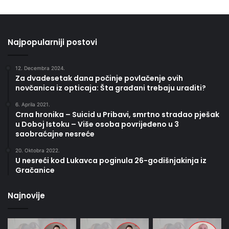
Najpopularniji postovi
12. Decembra 2024.
Za dvadesetak dana počinje povlačenje ovih
novčanica iz opticaja: Šta građani trebaju uraditi?
6. Aprila 2021.
Crna hronika – Suicid u Pribavi, smrtno stradao pješak
u Doboj Istoku – Više osoba povrijeđeno u 3
saobraćajne nesreće
20. Oktobra 2022.
U nesreći kod Lukavca poginula 26-godišnjakinja iz
Gračanice
Najnovije