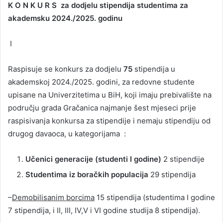
K O N K U R S
za dodjelu stipendija studentima za
akademsku 2024./2025. godinu
I
Raspisuje se konkurs za dodjelu
75
stipendija u
akademskoj 2024./2025. godini, za redovne studente
upisane na Univerzitetima u BiH, koji imaju prebivalište na
području grada Gračanica najmanje šest mjeseci prije
raspisivanja konkursa za stipendije i nemaju stipendiju od
drugog davaoca, u kategorijama :
Učenici generacije (studenti I godine)
2 stipendije
Studentima iz boračkih populacija
29 stipendija
–
Demobilisanim borcima
15 stipendija (studentima I godine
7 stipendija, i II, III, IV,V i VI godine studija 8 stipendija).