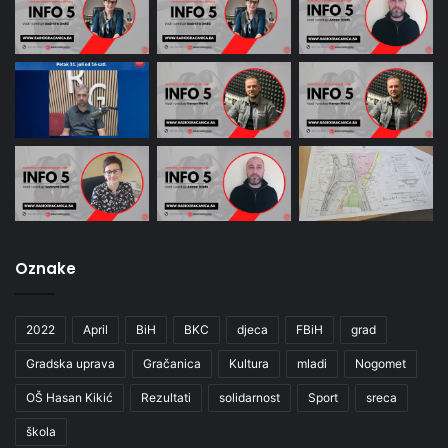
Oznake
2022
April
BiH
BKC
djeca
FBiH
grad
Gradska uprava
Gračanica
Kultura
mladi
Nogomet
OŠ Hasan Kikić
Rezultati
solidarnost
Sport
sreca
škola