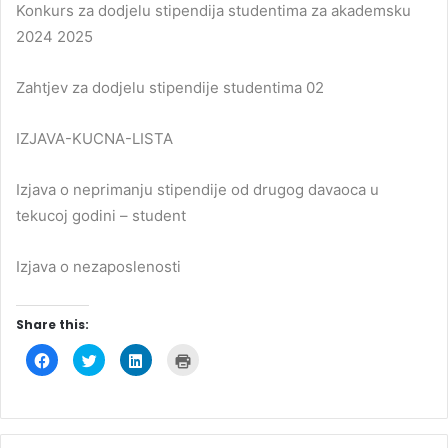
Konkurs za dodjelu stipendija studentima za akademsku
2024 2025
Zahtjev za dodjelu stipendije studentima 02
IZJAVA-KUCNA-LISTA
Izjava o neprimanju stipendije od drugog davaoca u
tekucoj godini – student
Izjava o nezaposlenosti
Share this:
C
C
C
C
l
l
l
l
i
i
i
i
c
c
c
c
k
k
k
k
t
t
t
t
o
o
o
o
s
s
s
p