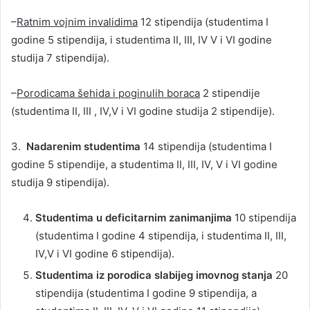
–
Ratnim vojnim invalidima
12 stipendija (studentima I
godine 5 stipendija, i studentima II, III, IV V i VI godine
studija 7 stipendija).
–
Porodicama šehida i poginulih boraca
2 stipendije
(studentima II, III , IV,V i VI godine studija 2 stipendije).
3.
Nadarenim studentima
14 stipendija (studentima I
godine 5 stipendije, a studentima II, III, IV,
V i VI godine
studija 9 stipendija).
Studentima u deficitarnim zanimanjima
10 stipendija
(studentima I godine 4 stipendija, i studentima II, III,
IV,V i VI godine 6 stipendija).
Studentima iz porodica slabijeg imovnog stanja
20
stipendija (studentima I godine 9 stipendija, a