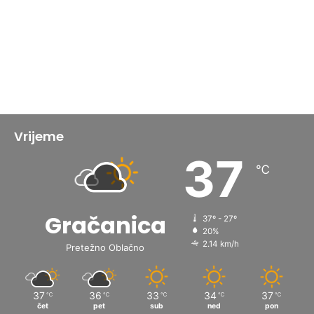
Vrijeme
37
℃
Gračanica
37º - 27º
20%
2.14 km/h
Pretežno Oblačno
37
36
33
34
37
℃
℃
℃
℃
℃
čet
pet
sub
ned
pon