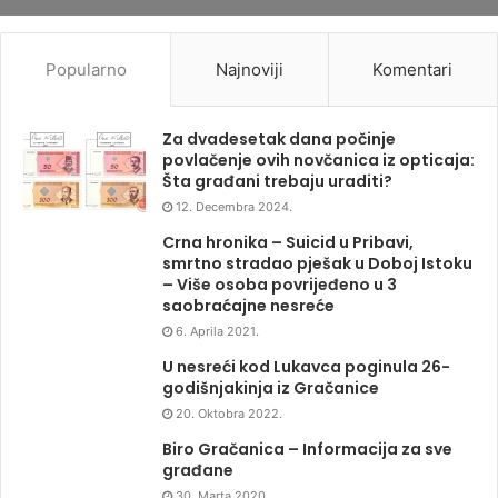
Popularno
Najnoviji
Komentari
Za dvadesetak dana počinje
povlačenje ovih novčanica iz opticaja:
Šta građani trebaju uraditi?
12. Decembra 2024.
Crna hronika – Suicid u Pribavi,
smrtno stradao pješak u Doboj Istoku
– Više osoba povrijeđeno u 3
saobraćajne nesreće
6. Aprila 2021.
U nesreći kod Lukavca poginula 26-
godišnjakinja iz Gračanice
20. Oktobra 2022.
Biro Gračanica – Informacija za sve
građane
30. Marta 2020.