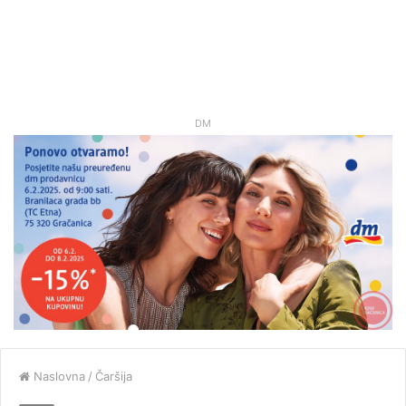
DM
Naslovna
/
Čaršija