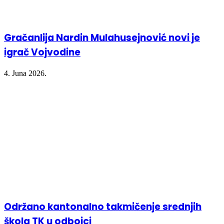
Gračanlija Nardin Mulahusejnović novi je
igrač Vojvodine
4. Juna 2026.
Održano kantonalno takmičenje srednjih
škola TK u odbojci