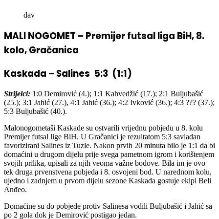
dav
MALI NOGOMET – Premijer futsal liga BiH, 8.
kolo, Gračanica
Kaskada – Salines 5:3 (1:1)
Strijelci:
1:0 Demirović (4.); 1:1 Kahvedžić (17.); 2:1 Buljubašić
(25.); 3:1 Jahić (27.), 4:1 Jahić (36.); 4:2 Ivković (36.); 4:3 ??? (37.);
5:3 Buljubašić (40.).
Malonogometaši Kaskade su ostvarili vrijednu pobjedu u 8. kolu
Premijer futsal lige BiH. U Gračanici je rezultatom 5:3 savladan
favorizirani Salines iz Tuzle. Nakon prvih 20 minuta bilo je 1:1 da bi
domaćini u drugom dijelu prije svega pametnom igrom i korištenjem
svojih prilika, upisali za njih veoma važne bodove. Bila im je ovo
tek druga prvenstvena pobjeda i 8. osvojeni bod. U narednom kolu,
ujedno i zadnjem u prvom dijelu sezone Kaskada gostuje ekipi Beli
Anđeo.
Domaćine su do pobjede protiv Salinesa vodili Buljubašić i Jahić sa
po 2 gola dok je Demirović postigao jedan.