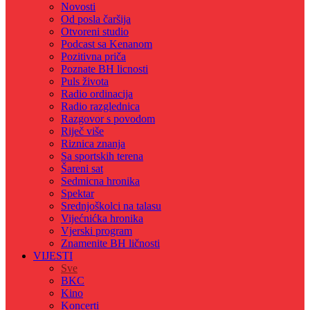
Novosti
Od posla čaršija
Otvoreni studio
Podcast sa Kenanom
Pozitivna priča
Poznate BH licnosti
Puls života
Radio ordinacija
Radio razglednica
Razgovor s povodom
Riječ više
Riznica znanja
Sa sportskih terena
Šareni sat
Sedmicna hronika
Spektar
Srednjoškolci na talasu
Vijećnićka hronika
Vjerski program
Znamenite BH ličnosti
VIJESTI
Sve
BKC
Kino
Koncerti