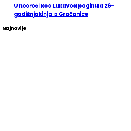
U nesreći kod Lukavca poginula 26-
godišnjakinja iz Gračanice
Najnovije