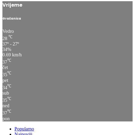
Vrijeme
Gračanica
Vedro
℃
28
37º - 27º
34%
0.69 km/h
℃
37
čet
℃
35
pet
℃
34
sub
℃
35
ned
℃
37
pon
Popularno
Najnoviji