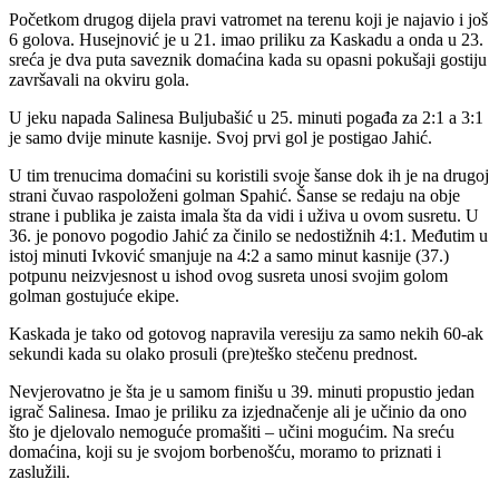
Početkom drugog dijela pravi vatromet na terenu koji je najavio i još
6 golova. Husejnović je u 21. imao priliku za Kaskadu a onda u 23.
sreća je dva puta saveznik domaćina kada su opasni pokušaji gostiju
završavali na okviru gola.
U jeku napada Salinesa Buljubašić u 25. minuti pogađa za 2:1 a 3:1
je samo dvije minute kasnije. Svoj prvi gol je postigao Jahić.
U tim trenucima domaćini su koristili svoje šanse dok ih je na drugoj
strani čuvao raspoloženi golman Spahić. Šanse se redaju na obje
strane i publika je zaista imala šta da vidi i uživa u ovom susretu. U
36. je ponovo pogodio Jahić za činilo se nedostižnih 4:1. Međutim u
istoj minuti Ivković smanjuje na 4:2 a samo minut kasnije (37.)
potpunu neizvjesnost u ishod ovog susreta unosi svojim golom
golman gostujuće ekipe.
Kaskada je tako od gotovog napravila veresiju za samo nekih 60-ak
sekundi kada su olako prosuli (pre)teško stečenu prednost.
Nevjerovatno je šta je u samom finišu u 39. minuti propustio jedan
igrač Salinesa. Imao je priliku za izjednačenje ali je učinio da ono
što je djelovalo nemoguće promašiti – učini mogućim. Na sreću
domaćina, koji su je svojom borbenošću, moramo to priznati i
zaslužili.