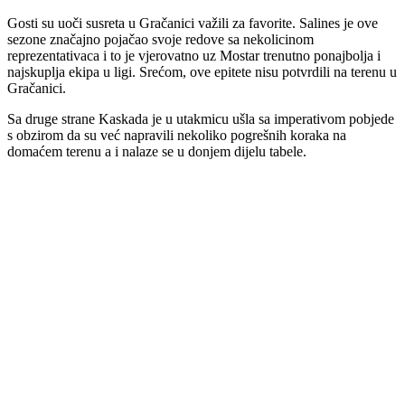
Gosti su uoči susreta u Gračanici važili za favorite. Salines je ove
sezone značajno pojačao svoje redove sa nekolicinom
reprezentativaca i to je vjerovatno uz Mostar trenutno ponajbolja i
najskuplja ekipa u ligi. Srećom, ove epitete nisu potvrdili na terenu u
Gračanici.
Sa druge strane Kaskada je u utakmicu ušla sa imperativom pobjede
s obzirom da su već napravili nekoliko pogrešnih koraka na
domaćem terenu a i nalaze se u donjem dijelu tabele.