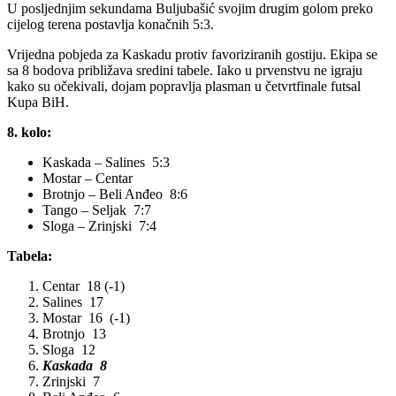
U posljednjim sekundama Buljubašić svojim drugim golom preko
cijelog terena postavlja konačnih 5:3.
Vrijedna pobjeda za Kaskadu protiv favoriziranih gostiju. Ekipa se
sa 8 bodova približava sredini tabele. Iako u prvenstvu ne igraju
kako su očekivali, dojam popravlja plasman u četvrtfinale futsal
Kupa BiH.
8. kolo:
Kaskada – Salines 5:3
Mostar – Centar
Brotnjo – Beli Anđeo 8:6
Tango – Seljak 7:7
Sloga – Zrinjski 7:4
Tabela:
Centar 18 (-1)
Salines 17
Mostar 16 (-1)
Brotnjo 13
Sloga 12
Kaskada 8
Zrinjski 7