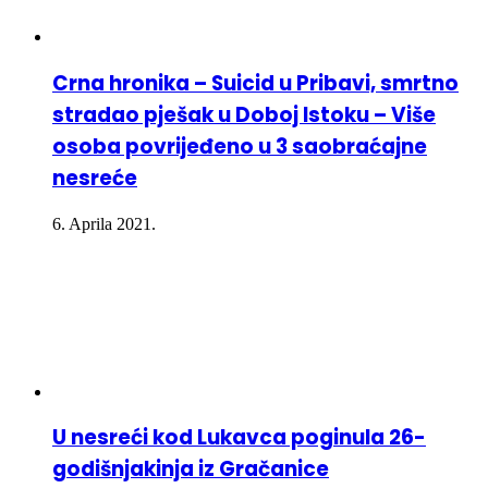
Crna hronika – Suicid u Pribavi, smrtno
stradao pješak u Doboj Istoku – Više
osoba povrijeđeno u 3 saobraćajne
nesreće
6. Aprila 2021.
U nesreći kod Lukavca poginula 26-
godišnjakinja iz Gračanice