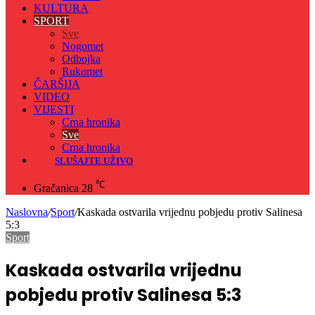
KULTURA
SPORT
Sve
Nogomet
Odbojka
Rukomet
ČARŠIJA
VIDEO
VIJESTI
Crna hronika
Sve
Crna hronika
SLUŠAJTE UŽIVO
℃
Gračanica
28
Naslovna
/
Sport
/
Kaskada ostvarila vrijednu pobjedu protiv Salinesa
5:3
Sport
Kaskada ostvarila vrijednu
pobjedu protiv Salinesa 5:3