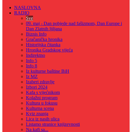
NASLOVNA
RADIO
Sve
09. maj - Dan pobjede nad fašizmom, Dan Europe i
Dan Zlatnih ljiljana
Biznis Info
Gračanička hronika
Historijska čitanka
Hronika Gradskog vijeća
Indirektno
Info 5
Info 8
Iz kulturne baštine BiH
Iz MZ
Izaberi zdravlje
Izbori 2024
Kafa s vijećnikom
Kolažni program
Kultura u fokusu
Kulturna scena
Kviz znanja
Lica iz nasih ulica
Listamo stranice knjizevnosti
Na kafi sa...