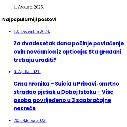
1. Avgusta 2026.
Najpopularniji postovi
12. Decembra 2024.
Za dvadesetak dana počinje povlačenje
ovih novčanica iz opticaja: Šta građani
trebaju uraditi?
6. Aprila 2021.
Crna hronika – Suicid u Pribavi, smrtno
stradao pješak u Doboj Istoku – Više
osoba povrijeđeno u 3 saobraćajne
nesreće
20. Oktobra 2022.