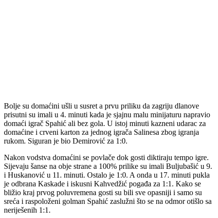
Bolje su domaćini ušli u susret a prvu priliku da zagriju dlanove
prisutni su imali u 4. minuti kada je sjajnu malu minijaturu napravio
domaći igrač Spahić ali bez gola. U istoj minuti kazneni udarac za
domaćine i crveni karton za jednog igrača Salinesa zbog igranja
rukom. Siguran je bio Demirović za 1:0.
Nakon vodstva domaćini se povlače dok gosti diktiraju tempo igre.
Sijevaju šanse na obje strane a 100% prilike su imali Buljubašić u 9.
i Huskanović u 11. minuti. Ostalo je 1:0. A onda u 17. minuti pukla
je odbrana Kaskade i iskusni Kahvedžić pogađa za 1:1. Kako se
bližio kraj prvog poluvremena gosti su bili sve opasniji i samo su
sreća i raspoloženi golman Spahić zaslužni što se na odmor otišlo sa
neriješenih 1:1.