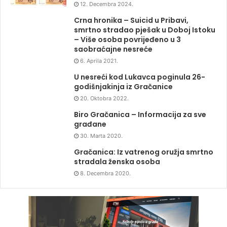
12. Decembra 2024.
Crna hronika – Suicid u Pribavi,
smrtno stradao pješak u Doboj Istoku
– Više osoba povrijeđeno u 3
saobraćajne nesreće
6. Aprila 2021.
U nesreći kod Lukavca poginula 26-
godišnjakinja iz Gračanice
20. Oktobra 2022.
Biro Gračanica – Informacija za sve
građane
30. Marta 2020.
Gračanica: Iz vatrenog oružja smrtno
stradala ženska osoba
8. Decembra 2020.