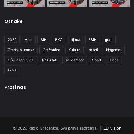
Oznake
2022
April
BiH
BKC
djeca
FBiH
grad
Gradska uprava
Gračanica
Kultura
mladi
Nogomet
OŠ Hasan Kikić
Rezultati
solidarnost
Sport
sreca
škola
Prati nas
© 2026 Radio Gračanica. Sva prava zadržana. |
ED-Vision