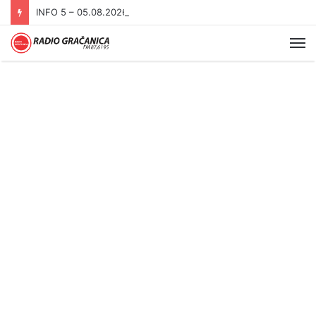
INFO 5 – 05.08.2026
Me