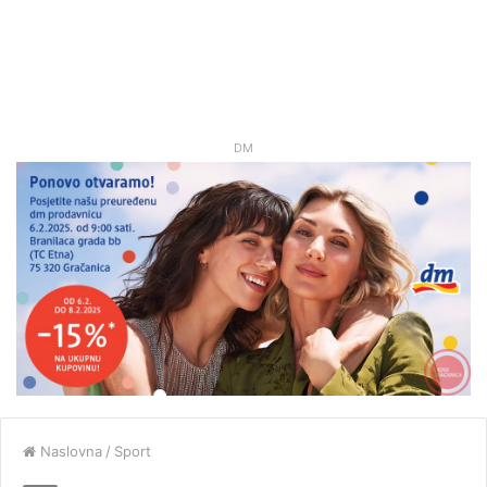
DM
Naslovna
/
Sport