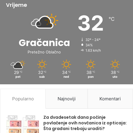
Vrijeme
32
℃
Gračanica
32º - 24º
34%
1.63 km/h
Pretežno Oblačno
29
32
34
38
38
℃
℃
℃
℃
℃
pet
sub
ned
pon
uto
Popularno
Najnoviji
Komentari
Za dvadesetak dana počinje
povlačenje ovih novčanica iz opticaja:
Šta građani trebaju uraditi?