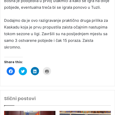
Bosna je pobijedila u prvoj utakmici a kako se igra na dvije
pobjede, eventualna treća bi se igrala ponovo u Tuzli.
Dodajmo da je ovo razigravanje praktično druga prilika za
Kaskadu koja je prvu propustila zaista očajnim nastupima
tokom sezone u ligi. Završili su na posljednjem mjestu sa
samo 3 ostvarene pobjede i čak 15 poraza. Zaista
skromno.
Share this:
C
C
C
C
l
l
l
l
i
i
i
i
c
c
c
c
k
k
k
k
t
t
t
t
o
o
o
o
s
s
s
p
h
h
h
r
Slični postovi
a
a
a
i
r
r
r
n
e
e
e
t
o
o
o
(
n
n
n
O
F
T
L
p