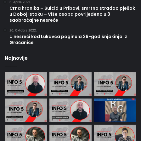
6. Aprila 2021.
Crna hronika – Suicid u Pribavi, smrtno stradao pješak
u Doboj Istoku – Više osoba povrijeđeno u 3
saobraćajne nesreće
20. Oktobra 2022.
U nesreći kod Lukavca poginula 26-godišnjakinja iz
Gračanice
Najnovije