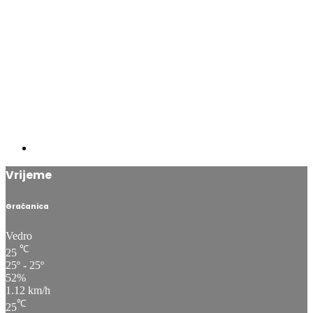
Vrijeme
Gračanica
Vedro
℃
25
25º - 25º
52%
1.12 km/h
℃
25