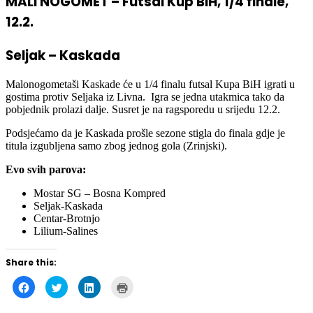
MALI NOGOMET – Futsal Kup BiH, 1/4 finale,
12.2.
Seljak – Kaskada
Malonogometaši Kaskade će u 1/4 finalu futsal Kupa BiH igrati u
gostima protiv Seljaka iz Livna. Igra se jedna utakmica tako da
pobjednik prolazi dalje. Susret je na ragsporedu u srijedu 12.2.
Podsjećamo da je Kaskada prošle sezone stigla do finala gdje je
titula izgubljena samo zbog jednog gola (Zrinjski).
Evo svih parova:
Mostar SG – Bosna Kompred
Seljak-Kaskada
Centar-Brotnjo
Lilium-Salines
Share this:
Click
Click
Click
Click
to
to
to
to
share
share
share
print
on
on
on
(Opens