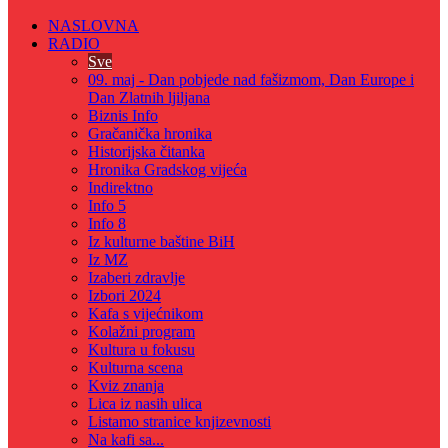
NASLOVNA
RADIO
Sve
09. maj - Dan pobjede nad fašizmom, Dan Europe i
Dan Zlatnih ljiljana
Biznis Info
Gračanička hronika
Historijska čitanka
Hronika Gradskog vijeća
Indirektno
Info 5
Info 8
Iz kulturne baštine BiH
Iz MZ
Izaberi zdravlje
Izbori 2024
Kafa s vijećnikom
Kolažni program
Kultura u fokusu
Kulturna scena
Kviz znanja
Lica iz nasih ulica
Listamo stranice knjizevnosti
Na kafi sa...