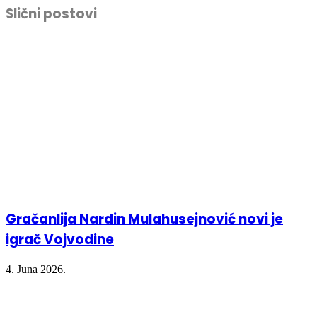
Facebook
Twitter
LinkedIn
in
Slični postovi
(Opens
(Opens
(Opens
new
in
in
in
window)
new
new
new
window)
window)
window)
Gračanlija Nardin Mulahusejnović novi je
igrač Vojvodine
4. Juna 2026.