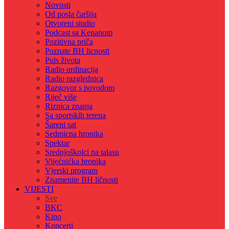
Novosti
Od posla čaršija
Otvoreni studio
Podcast sa Kenanom
Pozitivna priča
Poznate BH licnosti
Puls života
Radio ordinacija
Radio razglednica
Razgovor s povodom
Riječ više
Riznica znanja
Sa sportskih terena
Šareni sat
Sedmicna hronika
Spektar
Srednjoškolci na talasu
Vijećnićka hronika
Vjerski program
Znamenite BH ličnosti
VIJESTI
Sve
BKC
Kino
Koncerti