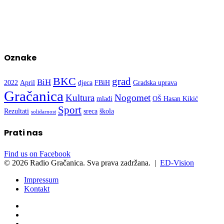
Oznake
BKC
grad
BiH
2022
April
djeca
FBiH
Gradska uprava
Gračanica
Kultura
Nogomet
mladi
OŠ Hasan Kikić
Sport
Rezultati
sreca
škola
solidarnost
Prati nas
Find us on Facebook
© 2026 Radio Gračanica. Sva prava zadržana. |
ED-Vision
Impressum
Kontakt