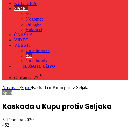
KULTURA
SPORT
Sve
Nogomet
Odbojka
Rukomet
ČARŠIJA
VIDEO
VIJESTI
Crna hronika
Sve
Crna hronika
SLUŠAJTE UŽIVO
℃
Gračanica
25
Naslovna
/
Sport
/
Kaskada u Kupu protiv Seljaka
Sport
Kaskada u Kupu protiv Seljaka
5. Februara 2020.
452