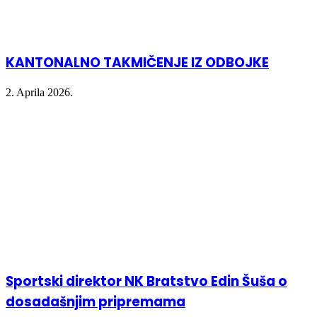
KANTONALNO TAKMIČENJE IZ ODBOJKE
2. Aprila 2026.
Sportski direktor NK Bratstvo Edin Šuša o
dosadašnjim pripremama