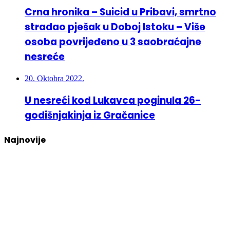
Crna hronika – Suicid u Pribavi, smrtno
stradao pješak u Doboj Istoku – Više
osoba povrijeđeno u 3 saobraćajne
nesreće
20. Oktobra 2022.
U nesreći kod Lukavca poginula 26-
godišnjakinja iz Gračanice
Najnovije