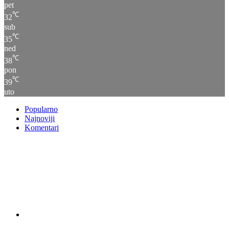
pet
℃
32
sub
℃
35
ned
℃
38
pon
℃
39
uto
Popularno
Najnoviji
Komentari