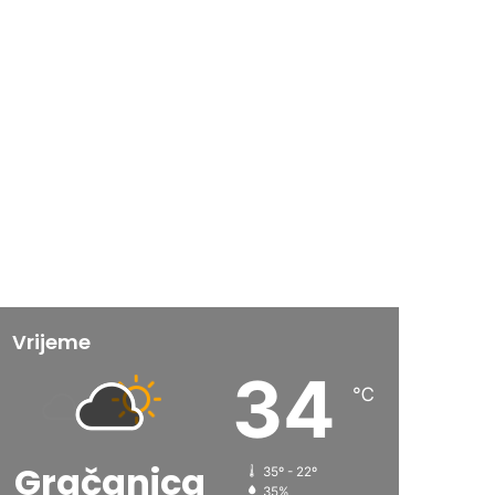
Vrijeme
34
℃
Gračanica
35º - 22º
35%