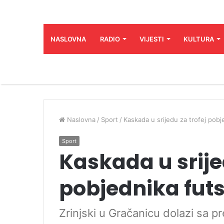
NASLOVNA
RADIO
VIJESTI
KULTURA
Naslovna
/
Sport
/
Kaskada u srijedu za trofej pobj
Sport
Kaskada u srije
pobjednika fut
Zrinjski u Gračanicu dolazi sa 