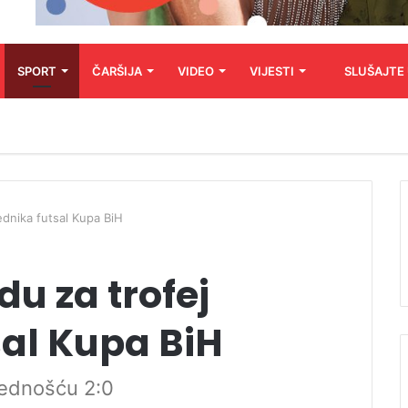
SPORT
ČARŠIJA
VIDEO
VIJESTI
SLUŠAJTE
ednika futsal Kupa BiH
du za trofej
sal Kupa BiH
prednošću 2:0