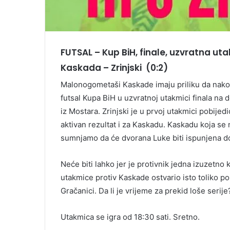
FUTSAL – Kup BiH, finale, uzvratna uta
Kaskada – Zrinjski (0:2)
Malonogometaši Kaskade imaju priliku da nakon
futsal Kupa BiH u uzvratnoj utakmici finala na
iz Mostara. Zrinjski je u prvoj utakmici pobijedi
aktivan rezultat i za Kaskadu. Kaskadu koja se
sumnjamo da će dvorana Luke biti ispunjena do
Neće biti lahko jer je protivnik jedna izuzetno 
utakmice protiv Kaskade ostvario isto toliko po
Gračanici. Da li je vrijeme za prekid loše serije
Utakmica se igra od 18:30 sati. Sretno.