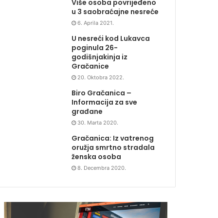
Više osoba povrijeđeno
u 3 saobraćajne nesreće
6. Aprila 2021.
U nesreći kod Lukavca
poginula 26-
godišnjakinja iz
Gračanice
20. Oktobra 2022.
Biro Gračanica –
Informacija za sve
građane
30. Marta 2020.
Gračanica: Iz vatrenog
oružja smrtno stradala
ženska osoba
8. Decembra 2020.