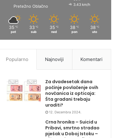
3.43 km/h
Pretežno Oblačno
35
33
35
38
38
℃
℃
℃
℃
℃
pet
sub
ned
pon
uto
Popularno
Najnoviji
Komentari
Za dvadesetak dana
počinje povlačenje ovih
novčanica iz opticaja:
Šta građani trebaju
uraditi?
12. Decembra 2024.
Crna hronika – Suicid u
Pribavi, smrtno stradao
pješak u Doboj Istoku –