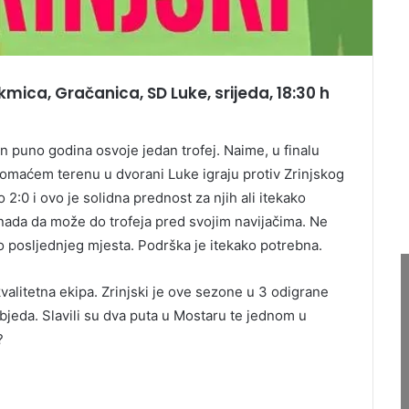
kmica, Gračanica, SD Luke, srijeda, 18:30 h
 puno godina osvoje jedan trofej. Naime, u finalu
 domaćem terenu u dvorani Luke igraju protiv Zrinjskog
o 2:0 i ovo je solidna prednost za njih ali itekako
 nada da može do trofeja pred svojim navijačima. Ne
 posljednjeg mjesta. Podrška je itekako potrebna.
kvalitetna ekipa. Zrinjski je ove sezone u 3 odigrane
bjeda. Slavili su dva puta u Mostaru te jednom u
?