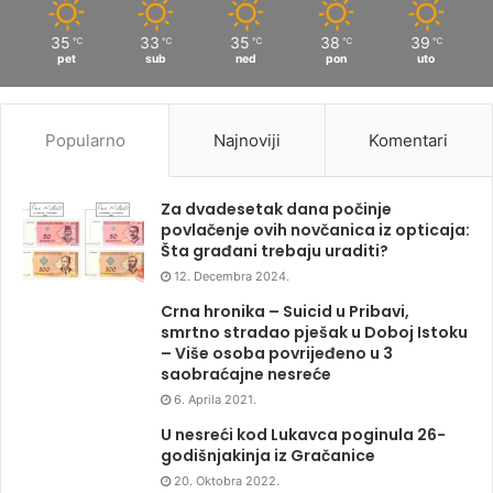
35
33
35
38
39
℃
℃
℃
℃
℃
pet
sub
ned
pon
uto
Popularno
Najnoviji
Komentari
Za dvadesetak dana počinje
povlačenje ovih novčanica iz opticaja:
Šta građani trebaju uraditi?
12. Decembra 2024.
Crna hronika – Suicid u Pribavi,
smrtno stradao pješak u Doboj Istoku
– Više osoba povrijeđeno u 3
saobraćajne nesreće
6. Aprila 2021.
U nesreći kod Lukavca poginula 26-
godišnjakinja iz Gračanice
20. Oktobra 2022.