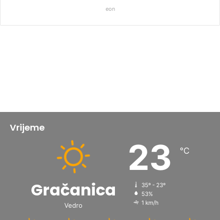
eon
Vrijeme
23
℃
Gračanica
35º - 23º
53%
1 km/h
Vedro