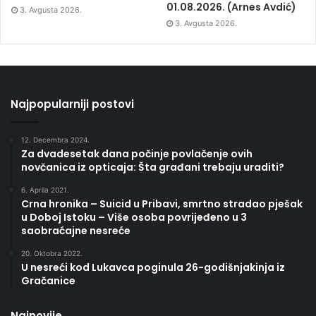
01.08.2026. (Arnes Avdić)
3. Avgusta 2026.
3. Avgusta 2026.
Najpopularniji postovi
12. Decembra 2024.
Za dvadesetak dana počinje povlačenje ovih
novčanica iz opticaja: Šta građani trebaju uraditi?
6. Aprila 2021.
Crna hronika – Suicid u Pribavi, smrtno stradao pješak
u Doboj Istoku – Više osoba povrijeđeno u 3
saobraćajne nesreće
20. Oktobra 2022.
U nesreći kod Lukavca poginula 26-godišnjakinja iz
Gračanice
Najnovije