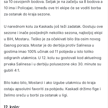
sa 10 osvojenih bodova. Seljak je na začelju sa 8 bodova a
10 ima i Policajac. Između ove tri ekipe će se voditi borba
za ostanak do kraja sezone.
U narednom kolu za Kaskadu još teži zadatak. Gostuju ove
sezone i inače posljednjih nekoliko sezona, najboljoj ekipi
u BiH, Mostaru. Teško je za očekivati bilo šta osim novog
časnog poraza. Mostar je do derbija protiv Salinesa u
gostima imao 100% učinak od 11 pobjeda u isto toliko
odigranih utakmica. U 12. kolu su gostovali kod aktuelnog
prvaka Salinesa i u derbiju polusezone oko 30. minute su
gubili 4:1.
Bilo kako bilo, Mostarci i ako izgube utakmicu do kraja
ostaju apsolutni favoriti za pobjedu. Kaskadi držimo fige i
želimo sreću u borbi za ostanak u ligi.
12. kolo: