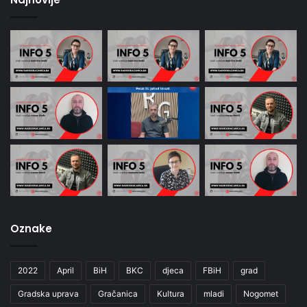
Oznake
2022
April
BiH
BKC
djeca
FBiH
grad
Gradska uprava
Gračanica
Kultura
mladi
Nogomet