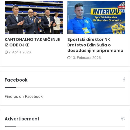
w
w
w
w
i
w
i
n
i
n
d
n
d
o
d
o
w
o
w
)
w
)
)
KANTONALNO TAKMIČENJE
Sportski direktor NK
IZ ODBOJKE
Bratstvo Edin Šuša o
dosadašnjim pripremama
2. Aprila 2026.
13. Februara 2026.
Facebook
Find us on Facebook
Advertisement