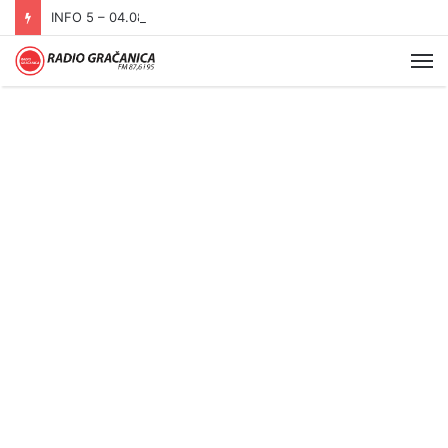
INFO 5 – 04.08.2026.
Me