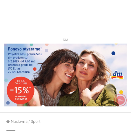
DM
Naslovna
/
Sport