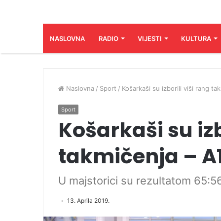
NASLOVNA
RADIO
VIJESTI
KULTURA
Naslovna
/
Sport
/
Košarkaši su izborili viši rang ta
Sport
Košarkaši su izb
takmičenja – A1
U majstorici su rezultatom 65:5
13. Aprila 2019.