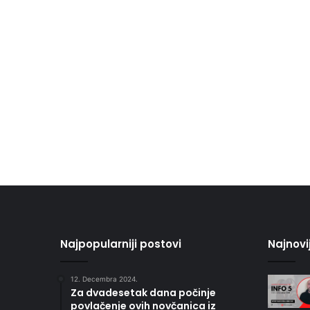
Najpopularniji postovi
Najnovi
12. Decembra 2024.
Za dvadesetak dana počinje
povlačenje ovih novčanica iz