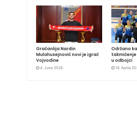
a
w
i
e
c
i
n
n
e
t
k
s
b
t
e
i
o
e
d
n
o
r
I
n
k
(
n
e
(
O
(
w
O
p
O
w
p
e
p
i
e
n
e
n
n
s
n
d
s
i
s
o
Gračanlija Nardin
Održano k
i
n
i
w
n
n
n
)
Mulahusejnović novi je igrač
takmičenje 
n
e
n
Vojvodine
u odbojci
e
w
e
w
w
w
w
i
w
4. Juna 2026.
18. Aprila 20
i
n
i
n
d
n
d
o
d
o
w
o
w
)
w
)
)