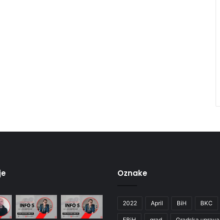
je
Oznake
2022
April
BiH
BKC
FBiH
grad
Gradska uprava