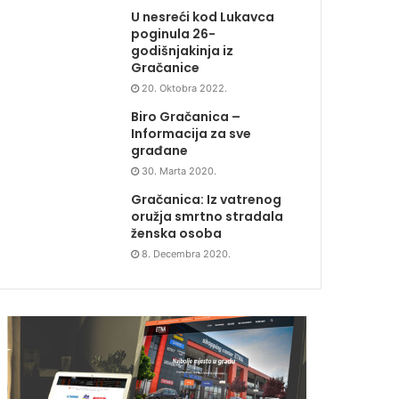
U nesreći kod Lukavca
poginula 26-
godišnjakinja iz
Gračanice
20. Oktobra 2022.
Biro Gračanica –
Informacija za sve
građane
30. Marta 2020.
Gračanica: Iz vatrenog
oružja smrtno stradala
ženska osoba
8. Decembra 2020.