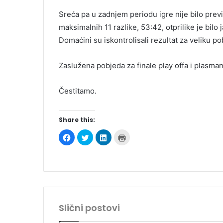
Sreća pa u zadnjem periodu igre nije bilo previ
maksimalnih 11 razlike, 53:42, otprilike je bilo 
Domaćini su iskontrolisali rezultat za veliku pob
Zaslužena pobjeda za finale play offa i plasman 
Čestitamo.
Share this:
C
C
C
C
l
l
l
l
i
i
i
i
c
c
c
c
k
k
k
k
t
t
t
t
o
o
o
o
s
s
s
p
h
h
h
r
a
a
a
i
r
r
r
n
e
e
e
t
Slični postovi
o
o
o
(
n
n
n
O
F
T
L
p