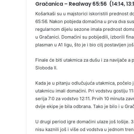
Gračanica – Realway 65:56 (14:14, 13:13,
Košarkaši su u majstorici iskoristili prednost 
65:56. Nakon pobjeda domaćina u prva dva susr
regularnom dijelu sezone imala prednost domać
u Gračanici. Domaćini su pobijedili, izborili fin
plasman u A1 ligu, što je i bio cilj postavljen jo
Finale će biti utakmica za dušu i za navijače a 
Sloboda II.
Kada je u pitanju odlučujuća utakmica, počelo 
utakmicu imali domaćini. Pri vodstvu gostiju 1
serija 7:0 za vodstvo 12:11. Prvih 10 minuta za
dvije ekipe je bila odbrana. Tako je bilo i u Grač
U drugi period igre domaćini ulaze još lošije. 3 
nisu kaznili još i više od vodstva u jednom tre