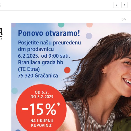
6.
DM