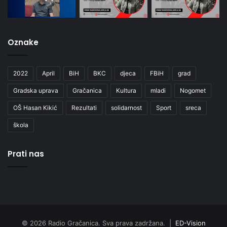
Oznake
2022
April
BiH
BKC
djeca
FBiH
grad
Gradska uprava
Gračanica
Kultura
mladi
Nogomet
OŠ Hasan Kikić
Rezultati
solidarnost
Sport
sreca
škola
Prati nas
© 2026 Radio Gračanica. Sva prava zadržana. |
ED-Vision