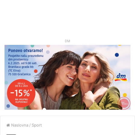
DM
Naslovna
/
Sport