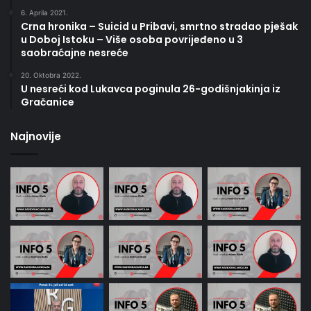
6. Aprila 2021.
Crna hronika – Suicid u Pribavi, smrtno stradao pješak
u Doboj Istoku – Više osoba povrijeđeno u 3
saobraćajne nesreće
20. Oktobra 2022.
U nesreći kod Lukavca poginula 26-godišnjakinja iz
Gračanice
Najnovije