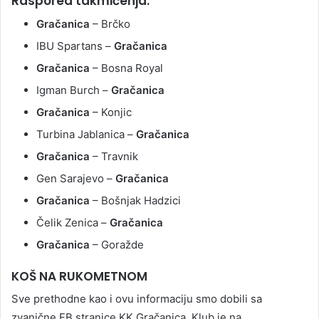
Raspored takmičenja:
Gračanica
– Brčko
IBU Spartans –
Gračanica
Gračanica
– Bosna Royal
Igman Burch –
Gračanica
Gračanica
– Konjic
Turbina Jablanica –
Gračanica
Gračanica
– Travnik
Gen Sarajevo –
Gračanica
Gračanica
– Bošnjak Hadzici
Čelik Zenica –
Gračanica
Gračanica
– Goražde
KOŠ NA RUKOMETNOM
Sve prethodne kao i ovu informaciju smo dobili sa
zvanične FB stranice KK Gračanica. Klub je na