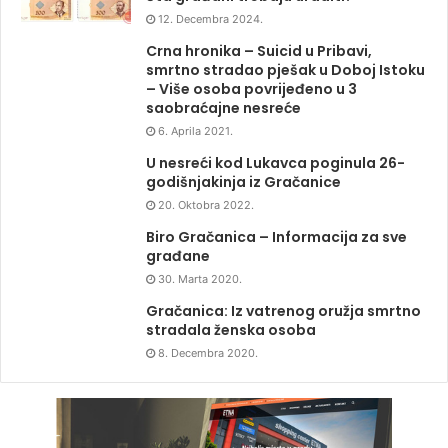
12. Decembra 2024.
Crna hronika – Suicid u Pribavi,
smrtno stradao pješak u Doboj Istoku
– Više osoba povrijeđeno u 3
saobraćajne nesreće
6. Aprila 2021.
U nesreći kod Lukavca poginula 26-
godišnjakinja iz Gračanice
20. Oktobra 2022.
Biro Gračanica – Informacija za sve
građane
30. Marta 2020.
Gračanica: Iz vatrenog oružja smrtno
stradala ženska osoba
8. Decembra 2020.