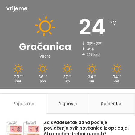
Vrijeme
24
℃
Gračanica
33º - 22º
45%
1.16 km/h
Vedro
33
36
37
34
34
℃
℃
℃
℃
℃
ned
pon
uto
sri
čet
Popularno
Najnoviji
Komentari
Za dvadesetak dana počinje
povlačenje ovih novčanica iz opticaja:
Šta građani trebaju uraditi?