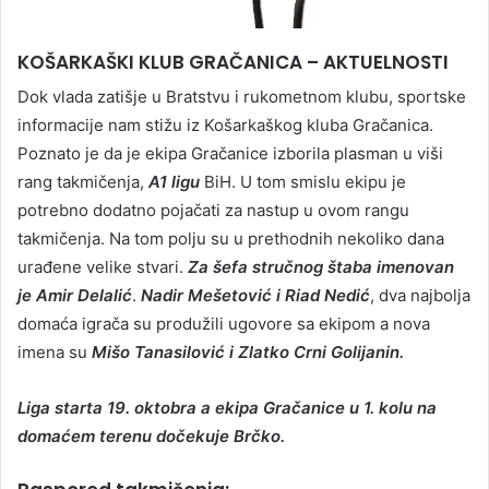
KOŠARKAŠKI KLUB GRAČANICA – AKTUELNOSTI
Dok vlada zatišje u Bratstvu i rukometnom klubu, sportske
informacije nam stižu iz Košarkaškog kluba Gračanica.
Poznato je da je ekipa Gračanice izborila plasman u viši
rang takmičenja,
A1 ligu
BiH. U tom smislu ekipu je
potrebno dodatno pojačati za nastup u ovom rangu
takmičenja. Na tom polju su u prethodnih nekoliko dana
urađene velike stvari.
Za šefa stručnog štaba imenovan
je Amir Delalić
.
Nadir Mešetović i Riad Nedić
, dva najbolja
domaća igrača su produžili ugovore sa ekipom a nova
imena su
Mišo Tanasilović i Zlatko Crni Golijanin.
Liga starta 19. oktobra a ekipa Gračanice u 1. kolu na
domaćem terenu dočekuje Brčko.