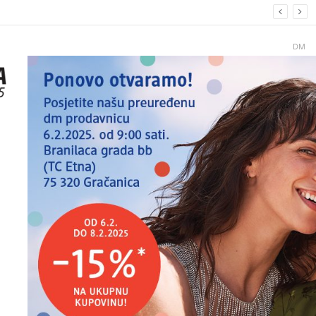
26
DM