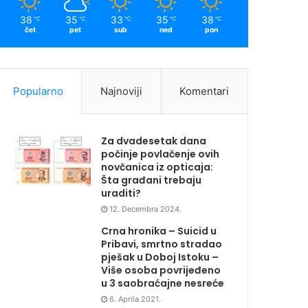
38
35
33
35
38
℃
℃
℃
℃
℃
čet
pet
sub
ned
pon
Popularno
Najnoviji
Komentari
Za dvadesetak dana
počinje povlačenje ovih
novčanica iz opticaja:
Šta građani trebaju
uraditi?
12. Decembra 2024.
Crna hronika – Suicid u
Pribavi, smrtno stradao
pješak u Doboj Istoku –
Više osoba povrijeđeno
u 3 saobraćajne nesreće
6. Aprila 2021.