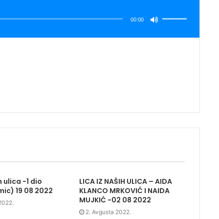
Koristite
Gore/Dole
strelice
00:00
za
pojačavanje
ili
smanjivanje
tona.
h ulica -1 dio
LICA IZ NAŠIH ULICA – AIDA
mic) 19 08 2022
KLANCO MRKOVIĆ I NAIDA
MUJKIĆ -02 08 2022
2022.
2. Avgusta 2022.