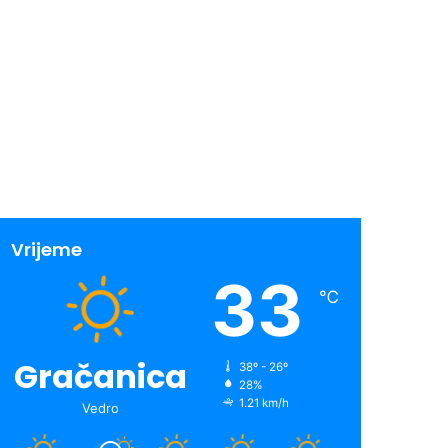
Vrijeme
33
℃
Gračanica
38º - 26º
28%
1.21 km/h
Vedro