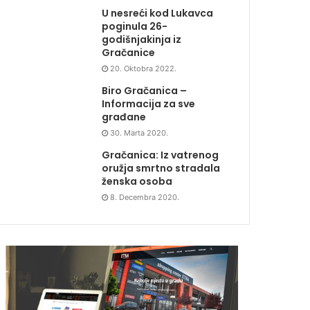
U nesreći kod Lukavca
poginula 26-
godišnjakinja iz
Gračanice
20. Oktobra 2022.
Biro Gračanica –
Informacija za sve
građane
30. Marta 2020.
Gračanica: Iz vatrenog
oružja smrtno stradala
ženska osoba
8. Decembra 2020.