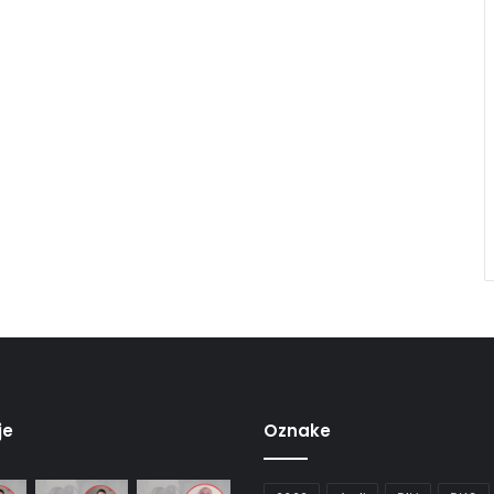
je
Oznake