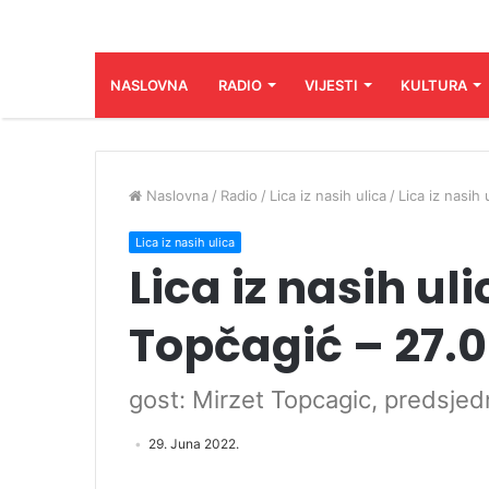
NASLOVNA
RADIO
VIJESTI
KULTURA
Naslovna
/
Radio
/
Lica iz nasih ulica
/
Lica iz nasih
Lica iz nasih ulica
Lica iz nasih ul
Topčagić – 27.0
gost: Mirzet Topcagic, predsje
29. Juna 2022.
Audio