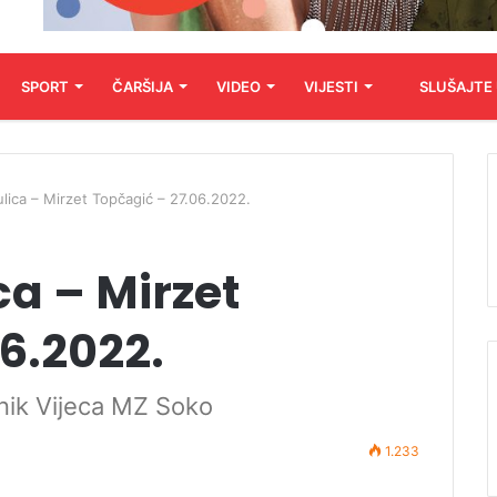
SPORT
ČARŠIJA
VIDEO
VIJESTI
SLUŠAJTE
 ulica – Mirzet Topčagić – 27.06.2022.
ica – Mirzet
6.2022.
dnik Vijeca MZ Soko
1.233