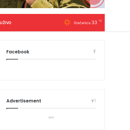
℃
33
 UŽIVO
Gračanica
Facebook
Advertisement
eon