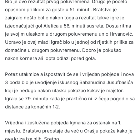
Bio je ovo rezultat prvog poluvremena. Drugo je počelo
opasnom prilikom za goste u 51. minuti. Bratstvo je
zaigralo nešto bolje nakon toga a rezultat takve igre je
izjednačujući gol Aletića u 56. minuti susreta. Dosta ritma
je svojim ulaskom u drugom poluvremenu unio Hrvanović.
Upravo je ovaj mladi igrač bio u jednoj od rijetkih prilika za
domaćine u drugom poluvremenu. Dobro je pokušao
nakon kornera ali lopta odlazi pored gola.
Potez utakmice a ispostavit će se i vrijedan pobjede i nova
3 boda bio je uvodjenje iskusnog Sabahudina Jusufbasića
koji je nedugo nakon ulaska pokazao kakav je majstor.
Igrala se 79. minuta kada je praktično ni iz čega pogodio sa
distance za konačnih 1:2.
Vrijedna i zaslužena pobjeda Igmana za ostanak na 1.
mjestu. Bratstvu preostaje da već u Orašju pokaže kako je
ova kriza iza njih. Sretno.