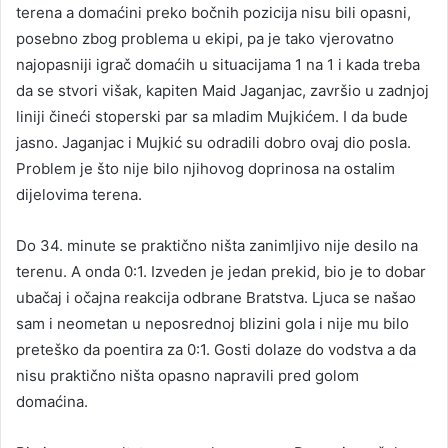
terena a domaćini preko bočnih pozicija nisu bili opasni,
posebno zbog problema u ekipi, pa je tako vjerovatno
najopasniji igrač domaćih u situacijama 1 na 1 i kada treba
da se stvori višak, kapiten Maid Jaganjac, završio u zadnjoj
liniji čineći stoperski par sa mladim Mujkićem. I da bude
jasno. Jaganjac i Mujkić su odradili dobro ovaj dio posla.
Problem je što nije bilo njihovog doprinosa na ostalim
dijelovima terena.
Do 34. minute se praktično ništa zanimljivo nije desilo na
terenu. A onda 0:1. Izveden je jedan prekid, bio je to dobar
ubačaj i očajna reakcija odbrane Bratstva. Ljuca se našao
sam i neometan u neposrednoj blizini gola i nije mu bilo
preteško da poentira za 0:1. Gosti dolaze do vodstva a da
nisu praktično ništa opasno napravili pred golom
domaćina.