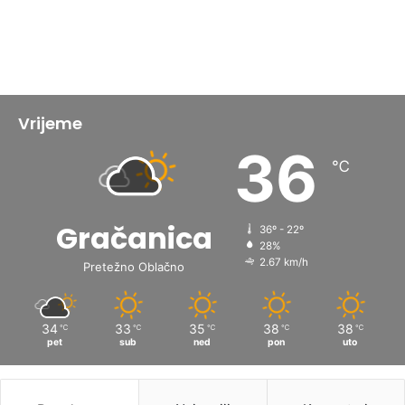
Vrijeme
36
℃
Gračanica
36º - 22º
28%
2.67 km/h
Pretežno Oblačno
34
33
35
38
38
℃
℃
℃
℃
℃
pet
sub
ned
pon
uto