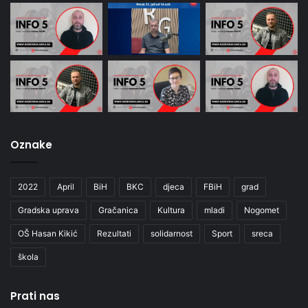
Oznake
2022
April
BiH
BKC
djeca
FBiH
grad
Gradska uprava
Gračanica
Kultura
mladi
Nogomet
OŠ Hasan Kikić
Rezultati
solidarnost
Sport
sreca
škola
Prati nas