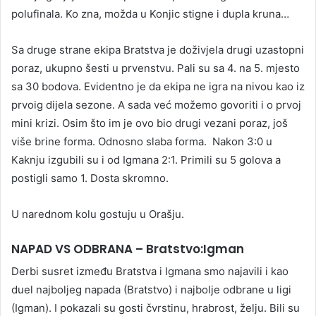
polufinala. Ko zna, možda u Konjic stigne i dupla kruna…
Sa druge strane ekipa Bratstva je doživjela drugi uzastopni
poraz, ukupno šesti u prvenstvu. Pali su sa 4. na 5. mjesto
sa 30 bodova. Evidentno je da ekipa ne igra na nivou kao iz
prvoig dijela sezone. A sada već možemo govoriti i o prvoj
mini krizi. Osim što im je ovo bio drugi vezani poraz, još
više brine forma. Odnosno slaba forma. Nakon 3:0 u
Kaknju izgubili su i od Igmana 2:1. Primili su 5 golova a
postigli samo 1. Dosta skromno.
U narednom kolu gostuju u Orašju.
NAPAD VS ODBRANA – Bratstvo:Igman
Derbi susret između Bratstva i Igmana smo najavili i kao
duel najboljeg napada (Bratstvo) i najbolje odbrane u ligi
(Igman). I pokazali su gosti čvrstinu, hrabrost, želju. Bili su