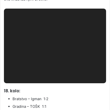
18. kolo:
Bratstvo – Igman 1:2
Gradina – TOŠK 1:1