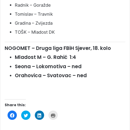
Radnik – Goražde
Tomislav – Travnik
Gradina – Zvijezda
TOŠK – Mladost DK
NOGOMET – Druga liga FBiH Sjever, 18. kolo
Mladost M
– G. Rahić 1:4
Seona –
Lokomotiva – ned
Orahovica
– Svatovac – ned
Share this:
C
C
C
C
l
l
l
l
i
i
i
i
c
c
c
c
k
k
k
k