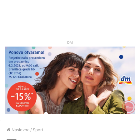
DM
Naslovna
/
Sport