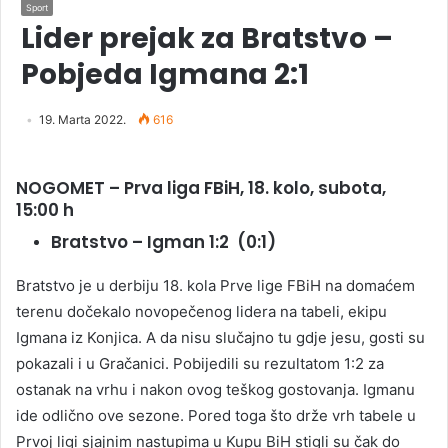
Sport
Lider prejak za Bratstvo –
Pobjeda Igmana 2:1
19. Marta 2022.
616
NOGOMET – Prva liga FBiH, 18. kolo, subota,
15:00 h
Bratstvo – Igman 1:2 (0:1)
Bratstvo je u derbiju 18. kola Prve lige FBiH na domaćem
terenu dočekalo novopečenog lidera na tabeli, ekipu
Igmana iz Konjica. A da nisu slučajno tu gdje jesu, gosti su
pokazali i u Gračanici. Pobijedili su rezultatom 1:2 za
ostanak na vrhu i nakon ovog teškog gostovanja. Igmanu
ide odlično ove sezone. Pored toga što drže vrh tabele u
Prvoj ligi sjajnim nastupima u Kupu BiH stigli su čak do