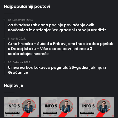
Najpopularniji postovi
12. Decembra 2024.
Za dvadesetak dana počinje povlačenje ovih
novčanica iz opticaja: Šta građani trebaju uraditi?
6. Aprila 2021.
Crna hronika – Suicid u Pribavi, smrtno stradao pješak
u Doboj Istoku – Više osoba povrijeđeno u 3
saobraćajne nesreće
20. Oktobra 2022.
U nesreći kod Lukavca poginula 26-godišnjakinja iz
Gračanice
Najnovije