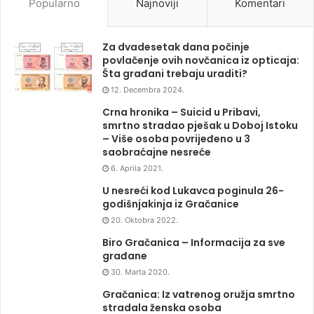
Popularno
Najnoviji
Komentari
Za dvadesetak dana počinje
povlačenje ovih novčanica iz opticaja:
Šta građani trebaju uraditi?
12. Decembra 2024.
Crna hronika – Suicid u Pribavi,
smrtno stradao pješak u Doboj Istoku
– Više osoba povrijeđeno u 3
saobraćajne nesreće
6. Aprila 2021.
U nesreći kod Lukavca poginula 26-
godišnjakinja iz Gračanice
20. Oktobra 2022.
Biro Gračanica – Informacija za sve
građane
30. Marta 2020.
Gračanica: Iz vatrenog oružja smrtno
stradala ženska osoba