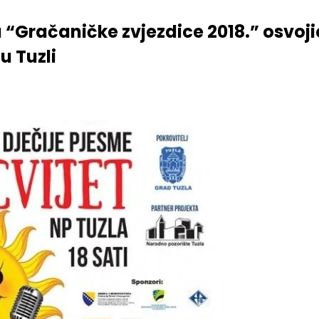
zdice 2018.” osvojio nagradu za najorginalniju izvedbu na festivalu “M
 “Gračaničke zvjezdice 2018.” osvoj
u Tuzli