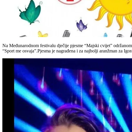
Na Međunarodnom festivalu dječije pjesme “Majski cvijet” održanom d
“Sport me osvaja”.Pjesma je nagrađena i za najbolji aranžman za Igo