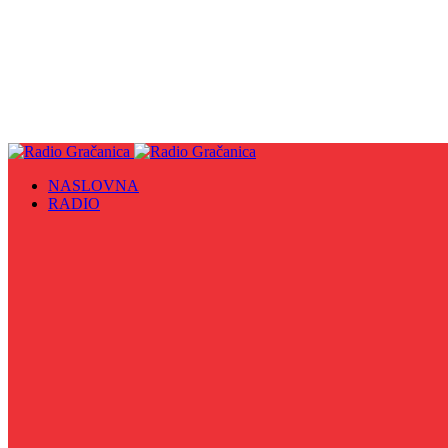
NASLOVNA
RADIO
Sve
09. maj - Dan pobjede nad fašizmom, Dan Europe i Dan Z
Biznis Info
Gračanička hronika
Historijska čitanka
Hronika Gradskog vijeća
Indirektno
Info 5
Info 8
Iz kulturne baštine BiH
Iz MZ