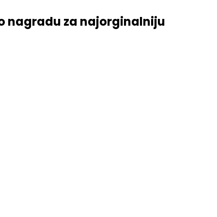
ajski cvijet” u Tuzli
io nagradu za najorginalniju