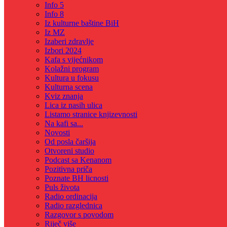
Info 5
Info 8
Iz kulturne baštine BiH
Iz MZ
Izaberi zdravlje
Izbori 2024
Kafa s vijećnikom
Kolažni program
Kultura u fokusu
Kulturna scena
Kviz znanja
Lica iz nasih ulica
Listamo stranice knjizevnosti
Na kafi sa...
Novosti
Od posla čaršija
Otvoreni studio
Podcast sa Kenanom
Pozitivna priča
Poznate BH licnosti
Puls života
Radio ordinacija
Radio razglednica
Razgovor s povodom
Riječ više