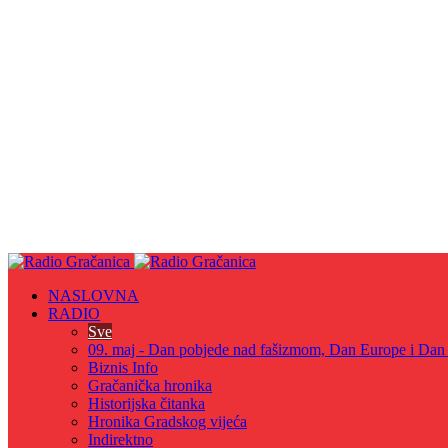
NASLOVNA
RADIO
Sve
09. maj - Dan pobjede nad fašizmom, Dan Europe i Dan Z
Biznis Info
Gračanička hronika
Historijska čitanka
Hronika Gradskog vijeća
Indirektno