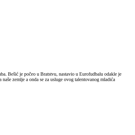
uba. Bešić je počeo u Bratstvu, nastavio u Eurofudbalu odakle je
ivca naše zemlje a onda se za usluge ovog talentovanog mladića