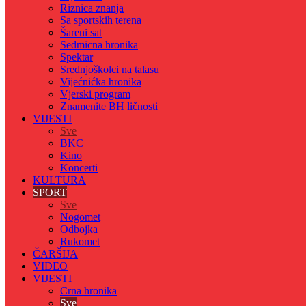
Riznica znanja
Sa sportskih terena
Šareni sat
Sedmicna hronika
Spektar
Srednjoškolci na talasu
Vijećnićka hronika
Vjerski program
Znamenite BH ličnosti
VIJESTI
Sve
BKC
Kino
Koncerti
KULTURA
SPORT
Sve
Nogomet
Odbojka
Rukomet
ČARŠIJA
VIDEO
VIJESTI
Crna hronika
Sve