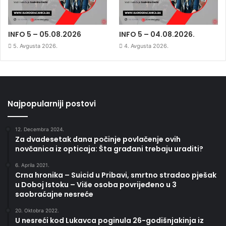
INFO 5 – 05.08.2026
INFO 5 – 04.08.2026.
5. Avgusta 2026.
4. Avgusta 2026.
Najpopularniji postovi
12. Decembra 2024.
Za dvadesetak dana počinje povlačenje ovih
novčanica iz opticaja: Šta građani trebaju uraditi?
6. Aprila 2021.
Crna hronika – Suicid u Pribavi, smrtno stradao pješak
u Doboj Istoku – Više osoba povrijeđeno u 3
saobraćajne nesreće
20. Oktobra 2022.
U nesreći kod Lukavca poginula 26-godišnjakinja iz