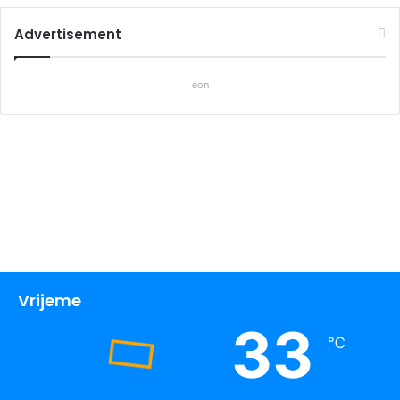
Advertisement
eon
Vrijeme
33
℃