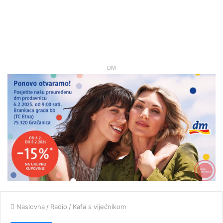
DM
Naslovna
/
Radio
/
Kafa s vijećnikom