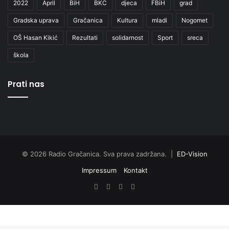
2022
April
BiH
BKC
djeca
FBiH
grad
Gradska uprava
Gračanica
Kultura
mladi
Nogomet
OŠ Hasan Kikić
Rezultati
solidarnost
Sport
sreca
škola
Prati nas
© 2026 Radio Gračanica. Sva prava zadržana. |
ED-Vision
Impressum
Kontakt