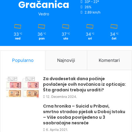
Gračanica
33º - 22º
26%
2.89 km/h
Vedro
33
36
37
34
34
℃
℃
℃
℃
℃
ned
pon
uto
sri
čet
Popularno
Najnoviji
Komentari
Za dvadesetak dana počinje
povlačenje ovih novčanica iz opticaja:
Šta građani trebaju uraditi?
12. Decembra 2024.
Crna hronika – Suicid u Pribavi,
smrtno stradao pješak u Doboj Istoku
– Više osoba povrijeđeno u 3
saobraćajne nesreće
6. Aprila 2021.