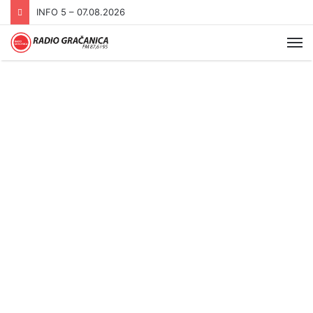
INFO 5 – 06.08.2026.
Me