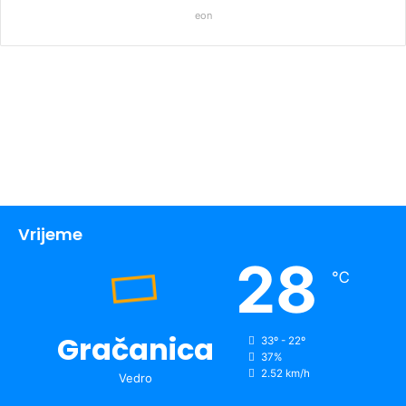
eon
Vrijeme
28
℃
Gračanica
33º - 22º
37%
2.52 km/h
Vedro