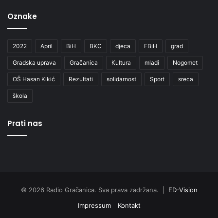
Oznake
2022
April
BiH
BKC
djeca
FBiH
grad
Gradska uprava
Gračanica
Kultura
mladi
Nogomet
OŠ Hasan Kikić
Rezultati
solidarnost
Sport
sreca
škola
Prati nas
© 2026 Radio Gračanica. Sva prava zadržana. |
ED-Vision
Impressum
Kontakt