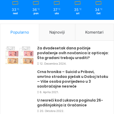
33
36
37
35
34
℃
℃
℃
℃
℃
ned
pon
uto
sri
čet
Popularno
Najnoviji
Komentari
Za dvadesetak dana počinje
povlačenje ovih novčanica iz opticaja:
Šta građani trebaju uraditi?
12. Decembra 2024.
Crna hronika – Suicid u Pribavi,
smrtno stradao pješak u Doboj Istoku
– Više osoba povrijeđeno u 3
saobraćajne nesreće
6. Aprila 2021.
U nesreći kod Lukavca poginula 26-
godišnjakinja iz Gračanice
20. Oktobra 2022.