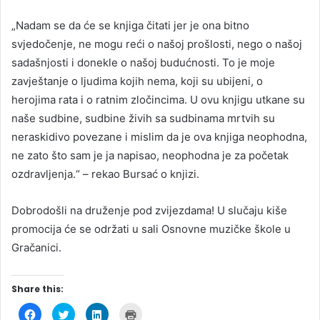
„Nadam se da će se knjiga čitati jer je ona bitno
svjedočenje, ne mogu reći o našoj prošlosti, nego o našoj
sadašnjosti i donekle o našoj budućnosti. To je moje
zavještanje o ljudima kojih nema, koji su ubijeni, o
herojima rata i o ratnim zločincima. U ovu knjigu utkane su
naše sudbine, sudbine živih sa sudbinama mrtvih su
neraskidivo povezane i mislim da je ova knjiga neophodna,
ne zato što sam je ja napisao, neophodna je za početak
ozdravljenja.“ – rekao Bursać o knjizi.
Dobrodošli na druženje pod zvijezdama! U slučaju kiše
promocija će se održati u sali Osnovne muzičke škole u
Gračanici.
Share this:
C
C
C
C