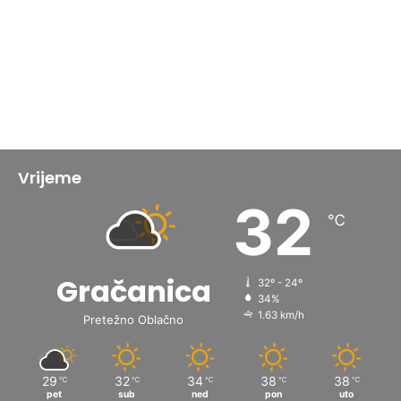
Vrijeme
32
℃
Gračanica
32º - 24º
34%
1.63 km/h
Pretežno Oblačno
29
32
34
38
38
℃
℃
℃
℃
℃
pet
sub
ned
pon
uto