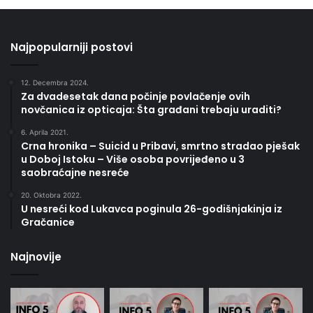
Najpopularniji postovi
12. Decembra 2024.
Za dvadesetak dana počinje povlačenje ovih
novčanica iz opticaja: Šta građani trebaju uraditi?
6. Aprila 2021.
Crna hronika – Suicid u Pribavi, smrtno stradao pješak
u Doboj Istoku – Više osoba povrijeđeno u 3
saobraćajne nesreće
20. Oktobra 2022.
U nesreći kod Lukavca poginula 26-godišnjakinja iz
Gračanice
Najnovije