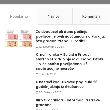
Popularno
Najnoviji
Komentari
Za dvadesetak dana počinje
povlačenje ovih novčanica iz opticaja:
Šta građani trebaju uraditi?
12. Decembra 2024.
Crna hronika – Suicid u Pribavi,
smrtno stradao pješak u Doboj Istoku
– Više osoba povrijeđeno u 3
saobraćajne nesreće
6. Aprila 2021.
U nesreći kod Lukavca poginula 26-
godišnjakinja iz Gračanice
20. Oktobra 2022.
Biro Gračanica – Informacija za sve
građane