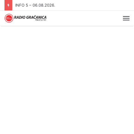
INFO 5 – 05.08.2026
Me