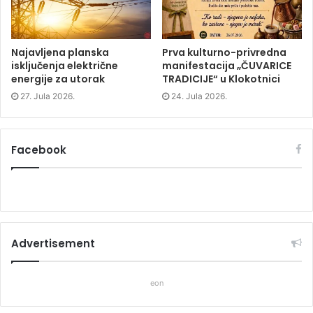
)
)
Najavljena planska
Prva kulturno-privredna
isključenja električne
manifestacija „ČUVARICE
energije za utorak
TRADICIJE“ u Klokotnici
27. Jula 2026.
24. Jula 2026.
Facebook
Advertisement
eon