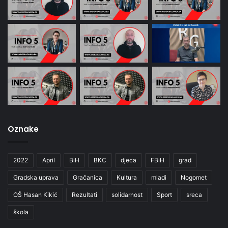
Oznake
2022
April
BiH
BKC
djeca
FBiH
grad
Gradska uprava
Gračanica
Kultura
mladi
Nogomet
OŠ Hasan Kikić
Rezultati
solidarnost
Sport
sreca
škola