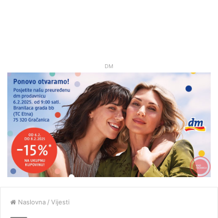
DM
Naslovna
/
Vijesti