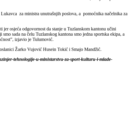
 Lukavca za ministra unutrašnjih poslova, a pomoćnika načelnika za
ti jer osjeća odgovornost da stanje u Tuzlanskom kantonu učini
ji smo sada na čelu Tuzlanskog kantona smo jedna sportska ekipa, a
ućnost”, izjavio je Tulumović.
oslanici Žarko Vujović Husein Tokić i Smajo Mandžić.
nzinjer-tehnologije-u-ministarstvu-za-sport-kulturu-i-mlade-