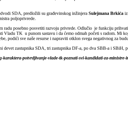
redvodi SDA, predložili su građevinskog inžinjera
Sulejmana Brkića
iz
istra poljoprivrede.
 radu posebno posvetiti razvoju privrede. Odlučio je funkciju prihvati
irati Vladu TK u punom sastavu i da ćemo odmah početi s radom. Mi ko
sebe, podići sve naše resurse i napraviti otklon svega negativnog za bud
ni devet zastupnika SDA, tri zastupnika DF-a, po dva SBB-a i SBiH, p
g-karaktera-potvrdjivanje-vlade-tk-poznati-svi-kandidati-za-ministre-i