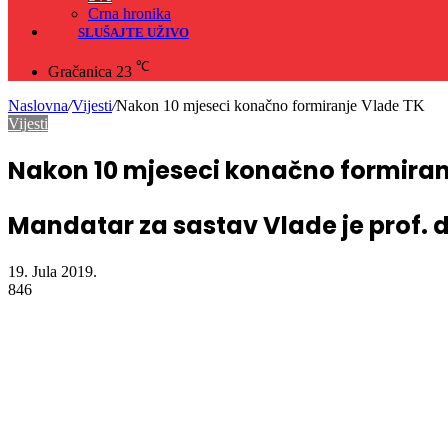
Crna hronika
SLUŠAJTE UŽIVO
℃
Gračanica
23
Naslovna
/
Vijesti
/
Nakon 10 mjeseci konačno formiranje Vlade TK
Vijesti
Nakon 10 mjeseci konačno formiran
Mandatar za sastav Vlade je prof. d
19. Jula 2019.
846