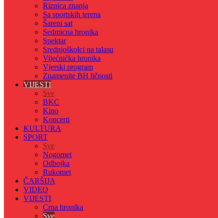
Riznica znanja
Sa sportskih terena
Šareni sat
Sedmicna hronika
Spektar
Srednjoškolci na talasu
Vijećnićka hronika
Vjerski program
Znamenite BH ličnosti
VIJESTI
Sve
BKC
Kino
Koncerti
KULTURA
SPORT
Sve
Nogomet
Odbojka
Rukomet
ČARŠIJA
VIDEO
VIJESTI
Crna hronika
Sve