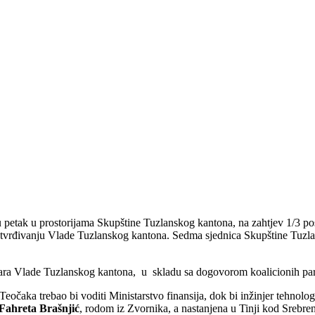
u petak u prostorijama Skupštine Tuzlanskog kantona, na zahtjev 1/3 p
 potvrđivanju Vlade Tuzlanskog kantona. Sedma sjednica Skupštine Tuzlan
ra Vlade Tuzlanskog kantona, u skladu sa dogovorom koalicionih partn
Teočaka trebao bi voditi Ministarstvo finansija, dok bi inžinjer tehnolo
Fahreta Brašnjić
, rodom iz Zvornika, a nastanjena u Tinji kod Srebren