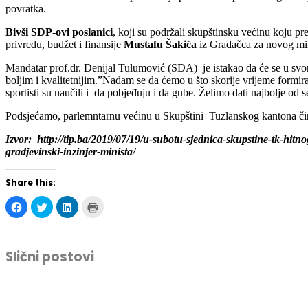
povratka.
Bivši SDP-ovi poslanici
, koji su podržali skupštinsku većinu koju p
privredu, budžet i finansije
Mustafu Šakića
iz Gradačca za novog min
Mandatar prof.dr. Denijal Tulumović (SDA) je istakao da će se u svom
boljim i kvalitetnijim.”Nadam se da ćemo u što skorije vrijeme form
sportisti su naučili i da pobjeđuju i da gube. Želimo dati najbolje od 
Podsjećamo, parlemntarnu većinu u Skupštini Tuzlanskog kantona či
Izvor: http://tip.ba/2019/07/19/u-subotu-sjednica-skupstine-tk-hitno
gradjevinski-inzinjer-minista/
Share this:
Click
Click
Click
Click
to
to
to
to
share
share
share
print
on
on
on
(Opens
Facebook
Twitter
LinkedIn
in
(Opens
(Opens
(Opens
new
Slični postovi
in
in
in
window)
new
new
new
window)
window)
window)