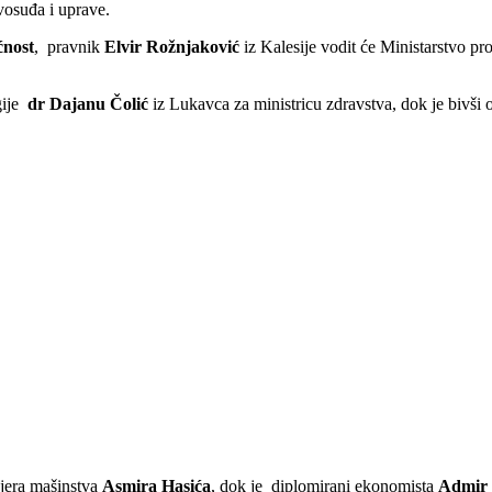
vosuđa i uprave.
ćnost
, pravnik
Elvir Rožnjaković
iz Kalesije vodit će Ministarstvo pr
gije
dr
Dajanu Čolić
iz Lukavca za ministricu zdravstva, dok je bivši
njera mašinstva
Asmira Hasića
, dok je diplomirani ekonomista
Admir 