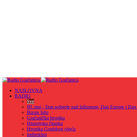
NASLOVNA
RADIO
Sve
09. maj - Dan pobjede nad fašizmom, Dan Europe i Dan Z
Biznis Info
Gračanička hronika
Historijska čitanka
Hronika Gradskog vijeća
Indirektno