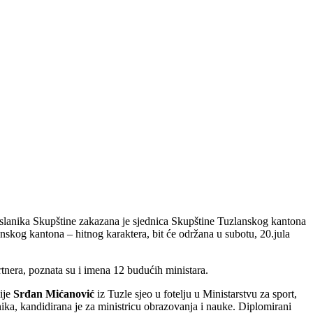
oslanika Skupštine zakazana je sjednica Skupštine Tuzlanskog kantona
skog kantona – hitnog karaktera, bit će održana u subotu, 20.jula
era, poznata su i imena 12 budućih ministara.
gije
Srđan Mićanović
iz Tuzle sjeo u fotelju u Ministarstvu za sport,
ika, kandidirana je za ministricu obrazovanja i nauke. Diplomirani