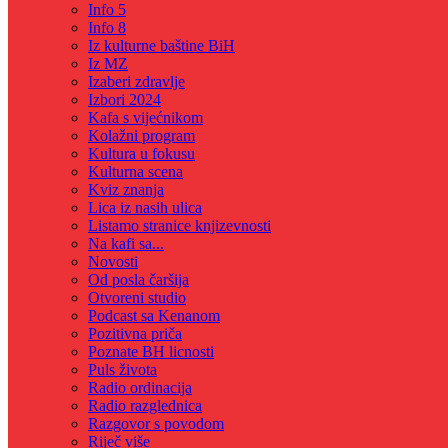
Info 5
Info 8
Iz kulturne baštine BiH
Iz MZ
Izaberi zdravlje
Izbori 2024
Kafa s vijećnikom
Kolažni program
Kultura u fokusu
Kulturna scena
Kviz znanja
Lica iz nasih ulica
Listamo stranice knjizevnosti
Na kafi sa...
Novosti
Od posla čaršija
Otvoreni studio
Podcast sa Kenanom
Pozitivna priča
Poznate BH licnosti
Puls života
Radio ordinacija
Radio razglednica
Razgovor s povodom
Riječ više