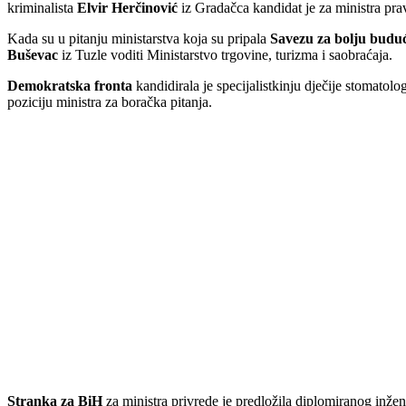
kriminalista
Elvir Herčinović
iz Gradačca kandidat je za ministra pra
Kada su u pitanju ministarstva koja su pripala
Savezu za bolju budu
Buševac
iz Tuzle voditi Ministarstvo trgovine, turizma i saobraćaja.
Demokratska fronta
kandidirala je specijalistkinju dječije stomatolo
poziciju ministra za boračka pitanja.
Stranka za BiH
za ministra privrede je predložila diplomiranog inže