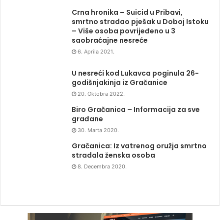
smrtno stradao pješak u Doboj Istoku
– Više osoba povrijeđeno u 3
saobraćajne nesreće
6. Aprila 2021.
U nesreći kod Lukavca poginula 26-
godišnjakinja iz Gračanice
20. Oktobra 2022.
Biro Gračanica – Informacija za sve
građane
30. Marta 2020.
Gračanica: Iz vatrenog oružja smrtno
stradala ženska osoba
8. Decembra 2020.