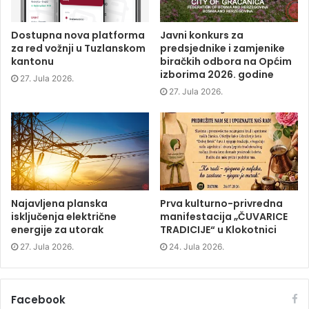
o
r
I
n
k
(
n
e
(
O
(
w
O
p
O
w
p
e
p
i
Dostupna nova platforma
Javni konkurs za
e
n
e
n
za red vožnji u Tuzlanskom
predsjednike i zamjenike
n
s
n
d
s
i
s
o
kantonu
biračkih odbora na Općim
i
n
i
w
izborima 2026. godine
n
n
n
)
27. Jula 2026.
n
e
n
e
w
e
27. Jula 2026.
w
w
w
w
i
w
i
n
i
n
d
n
d
o
d
o
w
o
w
)
w
)
)
Najavljena planska
Prva kulturno-privredna
isključenja električne
manifestacija „ČUVARICE
energije za utorak
TRADICIJE“ u Klokotnici
27. Jula 2026.
24. Jula 2026.
Facebook