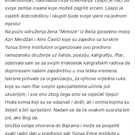
elhamdulillah, nadmašila moja očekivanja. Lijepo je naći od
svoje zemlje insane koje možeš zagrliti srcem. Lijepo je
osjetiti dobrodošlicu i okupiti ljude svoje vjere na jednom
mjestu!
Na poziv udruženja žena “Mimoze” iz Beča (posebno mojoj
Azri Merdžan i Almi Čavić) koje su zajedno sa turskim
Yunus Emre Institutom organizovale ovo predivno
ramazansko druženje uz ilahije, poeziju, kaligrafiju, iftar;
odazvala sam se sa svojih tridesetak kaligrafskih radova da
doprinesem našem zajedništvu u ova teška vremena.
Iskrene pohvale za organizaciju, za njihove vrijedne ruke
koje su nam iftar svojim specijalitetima učinile još
ukusnijim, i sve ono zbog čega smo se osjećali lijepo!
Hvala svima koji su se odazvali i došli, ali i onima kojima su
željeli a bili spriječeni. Nadam se da će ovakvih susreta biti
još, ako Bog da.
Izložba ostaje otvorena do Bajrama i može se posjetiti
svaki radni dan u predivnoj sali Yunus Emre Instituta u