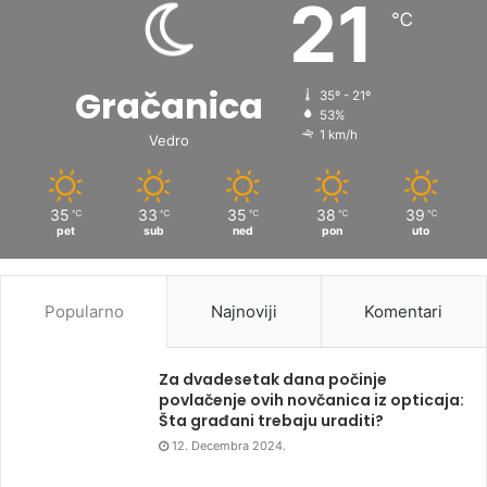
21
℃
Gračanica
35º - 21º
53%
1 km/h
Vedro
35
33
35
38
39
℃
℃
℃
℃
℃
pet
sub
ned
pon
uto
Popularno
Najnoviji
Komentari
Za dvadesetak dana počinje
povlačenje ovih novčanica iz opticaja:
Šta građani trebaju uraditi?
12. Decembra 2024.
Crna hronika – Suicid u Pribavi,