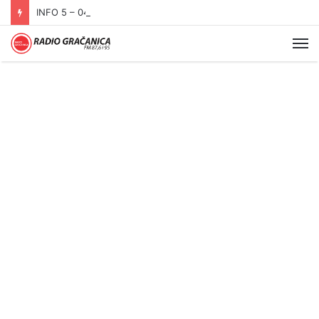
INFO 5 – 04.08.2026.
Me