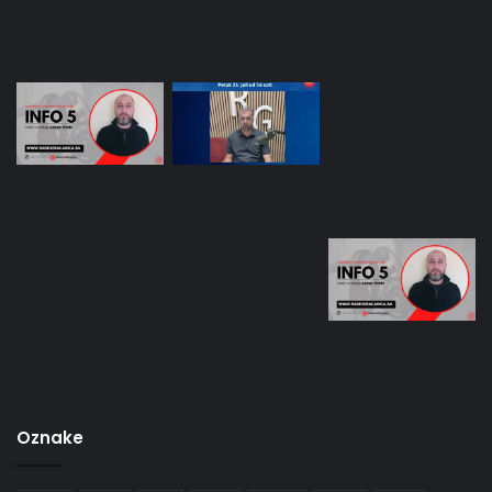
Oznake
2022
April
BiH
BKC
djeca
FBiH
grad
Gradska uprava
Gračanica
Kultura
mladi
Nogomet
OŠ Hasan Kikić
Rezultati
solidarnost
Sport
sreca
škola
Prati nas