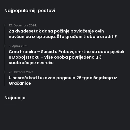
novčanica iz opticaja: Šta građani trebaju uraditi?
6. Aprila 2021.
Crna hronika – Suicid u Pribavi, smrtno stradao pješak
u Doboj Istoku – Više osoba povrijeđeno u 3
saobraćajne nesreće
20. Oktobra 2022.
U nesreći kod Lukavca poginula 26-godišnjakinja iz
Gračanice
Najnovije