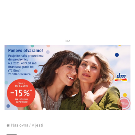
DM
Naslovna
/
Vijesti