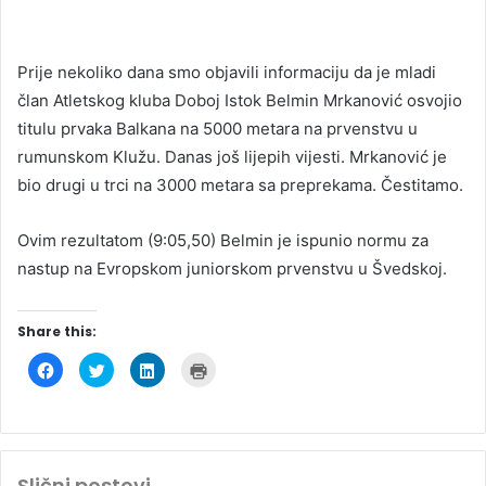
Prije nekoliko dana smo objavili informaciju da je mladi
član Atletskog kluba Doboj Istok Belmin Mrkanović osvojio
titulu prvaka Balkana na 5000 metara na prvenstvu u
rumunskom Klužu. Danas još lijepih vijesti. Mrkanović je
bio drugi u trci na 3000 metara sa preprekama. Čestitamo.
Ovim rezultatom (9:05,50) Belmin je ispunio normu za
nastup na Evropskom juniorskom prvenstvu u Švedskoj.
Share this:
C
C
C
C
l
l
l
l
i
i
i
i
c
c
c
c
k
k
k
k
t
t
t
t
o
o
o
o
s
s
s
p
h
h
h
r
Slični postovi
a
a
a
i