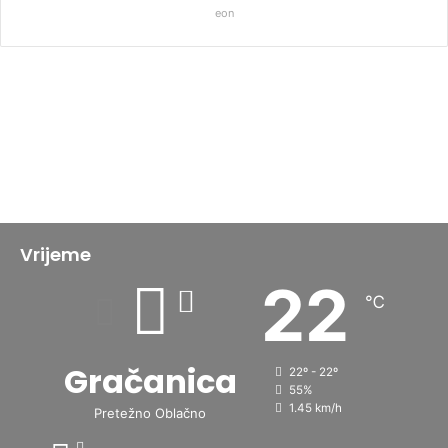
eon
Vrijeme
22
℃
Gračanica
22º - 22º
55%
1.45 km/h
Pretežno Oblačno