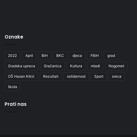
Oznake
2022
April
BiH
BKC
djeca
FBiH
grad
Gradska uprava
Gračanica
Kultura
mladi
Nogomet
OŠ Hasan Kikić
Rezultati
solidarnost
Sport
sreca
škola
Prati nas