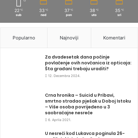
22
33
37
38
35
℃
℃
℃
℃
℃
sub
ned
pon
uto
sri
Popularno
Najnoviji
Komentari
Za dvadesetak dana počinje
povlačenje ovih novčanica iz opticaja:
Šta građani trebaju uraditi?
12. Decembra 2024.
Crna hronika – Suicid u Pribavi,
smrtno stradao pješak u Doboj Istoku
– Više osoba povrijeđeno u 3
saobraćajne nesreće
6. Aprila 2021.
U nesreći kod Lukavca poginula 26-