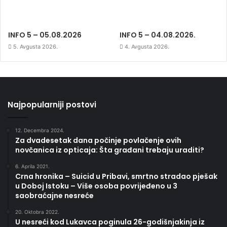
INFO 5 – 05.08.2026
INFO 5 – 04.08.2026.
5. Avgusta 2026.
4. Avgusta 2026.
Najpopularniji postovi
12. Decembra 2024.
Za dvadesetak dana počinje povlačenje ovih
novčanica iz opticaja: Šta građani trebaju uraditi?
6. Aprila 2021.
Crna hronika – Suicid u Pribavi, smrtno stradao pješak
u Doboj Istoku – Više osoba povrijeđeno u 3
saobraćajne nesreće
20. Oktobra 2022.
U nesreći kod Lukavca poginula 26-godišnjakinja iz