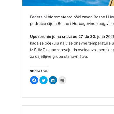
Federalni hidrometeorološki zavod Bosne i He
područje cijele Bosne i Hercegovine zbog viso
Upozorenje je na snazi od 27. do 30.
juna 2026
kada se očekuju najviše dnevne temperature u
Iz FHMZ-a upozoravaju da ovakve vremenske pri
za osjetljive grupe stanovništva.
Share this:
C
C
C
C
l
l
l
l
i
i
i
i
c
c
c
c
k
k
k
k
t
t
t
t
o
o
o
o
s
s
s
p
h
h
h
r
a
a
a
i
r
r
r
n
e
e
e
t