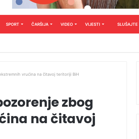
SPORT
ČARŠIJA
VIDEO
VIJESTI
SLUŠAJTE
tremnih vrućina na čitavoj teritoriji BiH
ozorenje zbog
ina na čitavoj