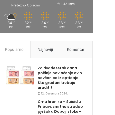
1.42 km/h
Pretežno Oblačno
34
32
34
38
38
℃
℃
℃
℃
℃
pet
sub
ned
pon
uto
Popularno
Najnoviji
Komentari
Za dvadesetak dana
počinje povlačenje ovih
novčanica iz opticaja:
Šta građani trebaju
uraditi?
12. Decembra 2024.
Crna hronika – Suicid u
Pribavi, smrtno stradao
pješak u Doboj Istoku –