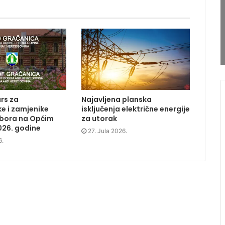
rs za
Najavljena planska
e i zamjenike
isključenja električne energije
dbora na Općim
za utorak
026. godine
27. Jula 2026.
6.