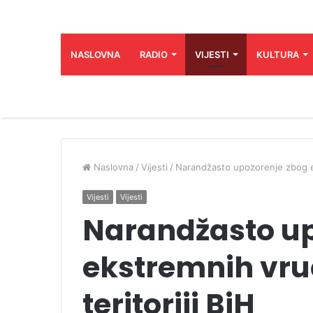
NASLOVNA
RADIO
VIJESTI
KULTURA
Naslovna
/
Vijesti
/
Narandžasto upozorenje zbog eks
Vijesti
Vijesti
Narandžasto up
ekstremnih vruć
teritoriji BiH