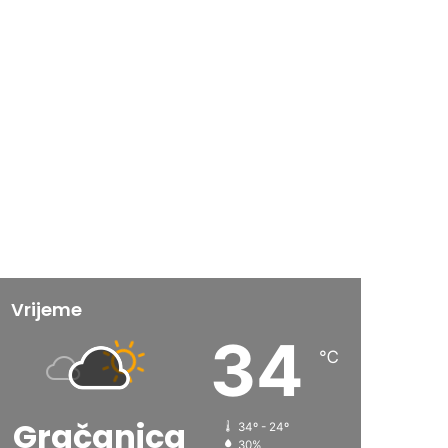
Vrijeme
34
℃
Gračanica
34º - 24º
30%