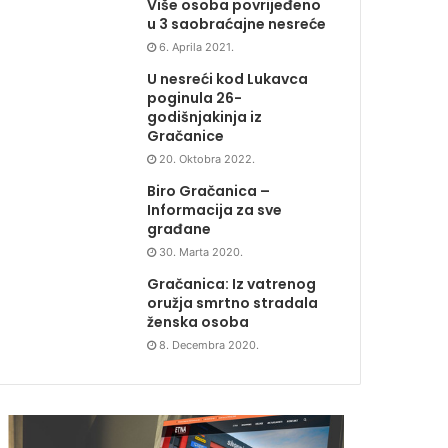
Više osoba povrijeđeno
u 3 saobraćajne nesreće
6. Aprila 2021.
U nesreći kod Lukavca
poginula 26-
godišnjakinja iz
Gračanice
20. Oktobra 2022.
Biro Gračanica –
Informacija za sve
građane
30. Marta 2020.
Gračanica: Iz vatrenog
oružja smrtno stradala
ženska osoba
8. Decembra 2020.