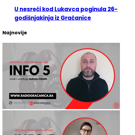
godišnjakinja iz Gračanice
Najnovije