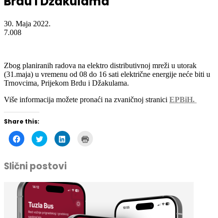
30. Maja 2022.
7.008
Zbog planiranih radova na elektro distributivnoj mreži u utorak
(31.maja) u vremenu od 08 do 16 sati električne energije neće biti u
Trnovcima, Prijekom Brdu i Džakulama.
Više informacija možete pronaći na zvaničnoj stranici
EPBiH.
Share this:
Click
Click
Click
Click
to
to
to
to
share
share
share
print
on
on
on
(Opens
Facebook
Twitter
LinkedIn
in
Slični postovi
(Opens
(Opens
(Opens
new
in
in
in
window)
new
new
new
window)
window)
window)