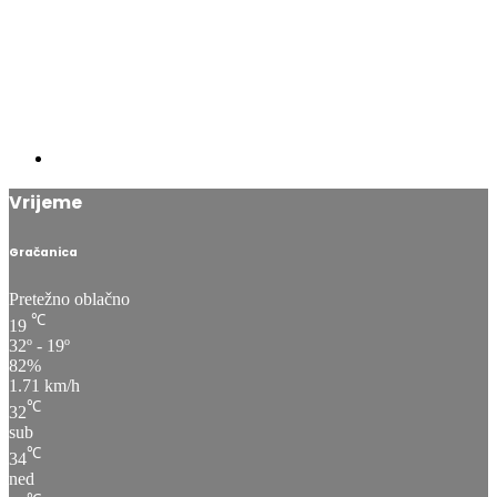
Vrijeme
Gračanica
Pretežno oblačno
℃
19
32º - 19º
82%
1.71 km/h
℃
32
sub
℃
34
ned
℃
37
pon