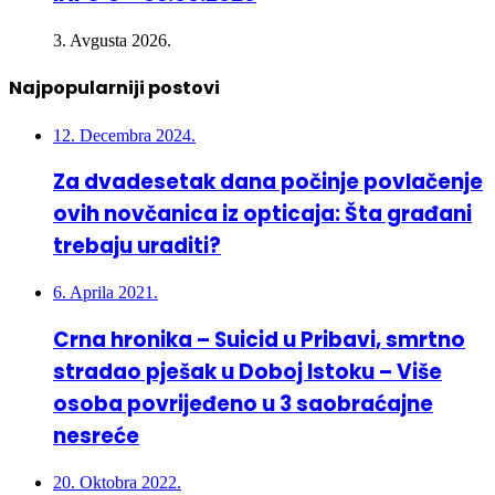
3. Avgusta 2026.
Najpopularniji postovi
12. Decembra 2024.
Za dvadesetak dana počinje povlačenje
ovih novčanica iz opticaja: Šta građani
trebaju uraditi?
6. Aprila 2021.
Crna hronika – Suicid u Pribavi, smrtno
stradao pješak u Doboj Istoku – Više
osoba povrijeđeno u 3 saobraćajne
nesreće
20. Oktobra 2022.
U nesreći kod Lukavca poginula 26-