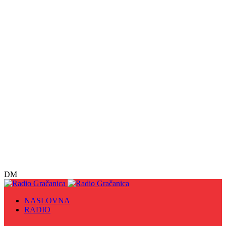
DM
NASLOVNA
RADIO
Sve
09. maj - Dan pobjede nad fašizmom, Dan Europe i
Dan Zlatnih ljiljana