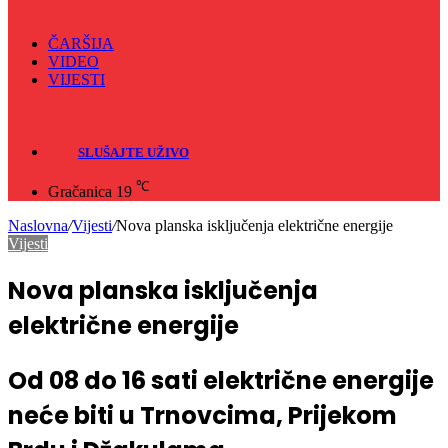
ČARŠIJA
VIDEO
VIJESTI
Sve
Crna hronika
SLUŠAJTE UŽIVO
℃
Gračanica
19
Naslovna
/
Vijesti
/
Nova planska isključenja električne energije
Vijesti
Nova planska isključenja
električne energije
Od 08 do 16 sati električne energije
neće biti u Trnovcima, Prijekom
Brdu i Džakulama