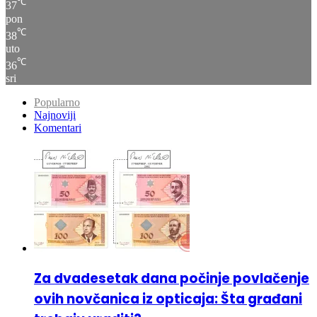
℃
38
uto
℃
36
sri
Popularno
Najnoviji
Komentari
Za dvadesetak dana počinje povlačenje
ovih novčanica iz opticaja: Šta građani
trebaju uraditi?