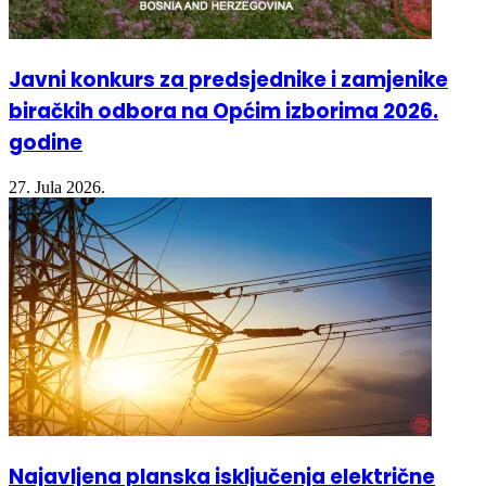
Javni konkurs za predsjednike i zamjenike
biračkih odbora na Općim izborima 2026.
godine
27. Jula 2026.
Najavljena planska isključenja električne
energije za utorak