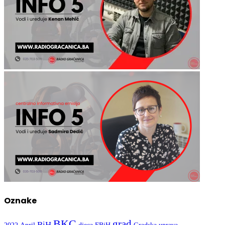
Oznake
BKC
grad
BiH
2022
April
djeca
FBiH
Gradska uprava
Gračanica
Kultura
Nogomet
mladi
OŠ Hasan Kikić