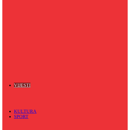
Puls života
Radio ordinacija
Radio razglednica
Razgovor s povodom
Riječ više
Riznica znanja
Sa sportskih terena
Šareni sat
Sedmicna hronika
Spektar
Srednjoškolci na talasu
Vijećnićka hronika
Vjerski program
Znamenite BH ličnosti
VIJESTI
Sve
BKC
Kino
Koncerti
KULTURA
SPORT
Sve
Nogomet
Odbojka
Rukomet