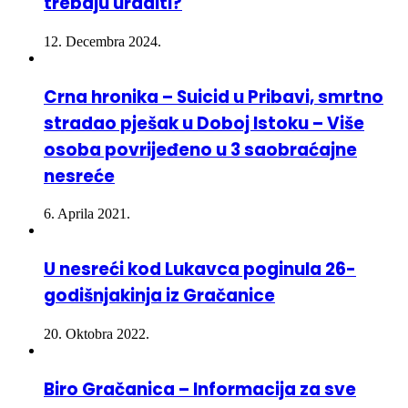
12. Decembra 2024.
Crna hronika – Suicid u Pribavi, smrtno
stradao pješak u Doboj Istoku – Više
osoba povrijeđeno u 3 saobraćajne
nesreće
6. Aprila 2021.
U nesreći kod Lukavca poginula 26-
godišnjakinja iz Gračanice
20. Oktobra 2022.
Biro Gračanica – Informacija za sve
građane