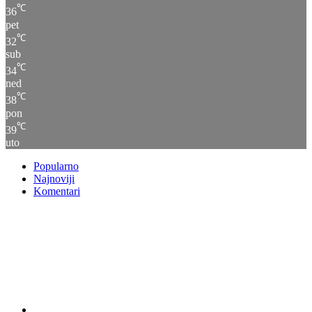
℃
36
pet
℃
32
sub
℃
34
ned
℃
38
pon
℃
39
uto
Popularno
Najnoviji
Komentari