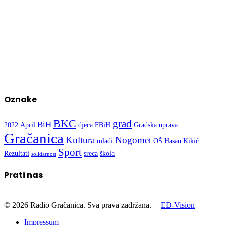
Oznake
BKC
grad
BiH
2022
April
djeca
FBiH
Gradska uprava
Gračanica
Kultura
Nogomet
mladi
OŠ Hasan Kikić
Sport
Rezultati
sreca
škola
solidarnost
Prati nas
© 2026 Radio Gračanica. Sva prava zadržana. |
ED-Vision
Impressum