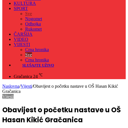
KULTURA
SPORT
Sve
Nogomet
Odbojka
Rukomet
ČARŠIJA
VIDEO
VIJESTI
Crna hronika
Sve
Crna hronika
SLUŠAJTE UŽIVO
℃
Gračanica
24
Naslovna
/
Vijesti
/
Obavijest o početku nastave u OŠ Hasan Kikić
Gračanica
Vijesti
Obavijest o početku nastave u OŠ
Hasan Kikić Gračanica