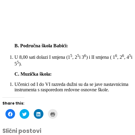
B.
Područna škola Babići:
5
5
6
6
6
5
U 8,00 sati dolazi I smjena (
1
, 2
i 3
) i
II smjena (
1
, 2
, 4
i
5
5
).
C. Muzička škola:
Učenici od I do VI razreda dužni su da se jave nastavnicima
instrumenta s rasporedom redovne osnovne škole.
Share this:
Click
Click
Click
Click
to
to
to
to
share
share
share
print
on
on
on
(Opens
Facebook
Twitter
LinkedIn
in
Slični postovi
(Opens
(Opens
(Opens
new
in
in
in
window)