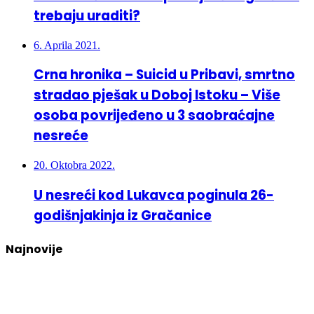
trebaju uraditi?
6. Aprila 2021.
Crna hronika – Suicid u Pribavi, smrtno
stradao pješak u Doboj Istoku – Više
osoba povrijeđeno u 3 saobraćajne
nesreće
20. Oktobra 2022.
U nesreći kod Lukavca poginula 26-
godišnjakinja iz Gračanice
Najnovije