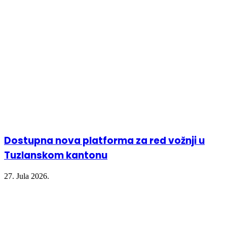
new
new
new
window)
window)
window)
Dostupna nova platforma za red vožnji u
Tuzlanskom kantonu
27. Jula 2026.