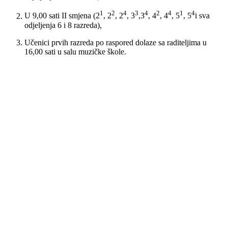
1
2
4
3
4
2
4
1
4
U 9,00 sati II smjena (
2
, 2
, 2
, 3
,3
, 4
, 4
, 5
, 5
i sva
odjeljenja 6 i 8 razreda)
,
Učenici prvih razreda po raspored dolaze sa raditeljima u
16,00 sati u salu muzičke škole.