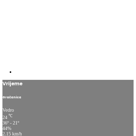
Vrijeme
Gračanica
Vedro
℃
24
36º - 21º
44%
2.15 km/h