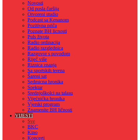
Novosti
Od posla čaršija
Otvoreni studio
Podcast sa Kenanom
Pozitivna priča
Poznate BH licnosti
Puls života
Radio ordinacija
Radio razglednica
Razgovor s povodom
Riječ više
Riznica znanja
Sa sportskih terena
Šareni sat
Sedmicna hronika
Spektar
Srednjoškolci na talasu
Vijećnićka hronika
Vjerski program
Znamenite BH ličnosti
VIJESTI
Sve
BKC
Kino
Koncerti