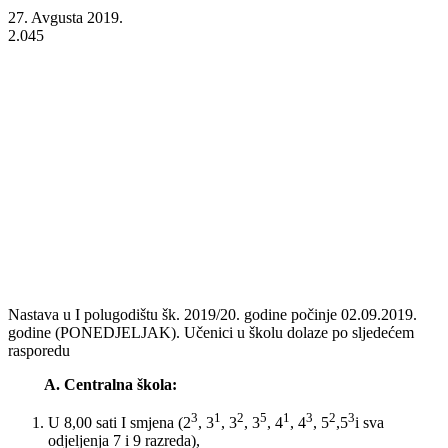
27. Avgusta 2019.
2.045
Nastava u I polugodištu šk. 2019/20. godine počinje 02.09.2019.
godine (PONEDJELJAK). Učenici u školu dolaze po sljedećem
rasporedu
A. Centralna škola:
3
1
2
5
1
3
2
3
U 8,00 sati I smjena (
2
, 3
, 3
, 3
, 4
, 4
, 5
,5
i sva
odjeljenja 7 i 9 razreda),