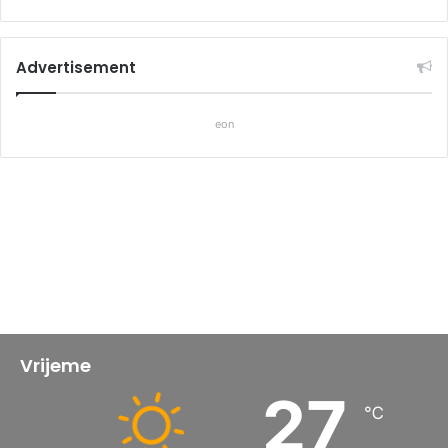
Advertisement
eon
Vrijeme
27
℃