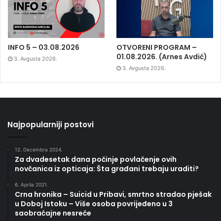
INFO 5 – 03.08.2026
OTVORENI PROGRAM –
01.08.2026. (Arnes Avdić)
3. Avgusta 2026.
3. Avgusta 2026.
Najpopularniji postovi
12. Decembra 2024.
Za dvadesetak dana počinje povlačenje ovih
novčanica iz opticaja: Šta građani trebaju uraditi?
6. Aprila 2021.
Crna hronika – Suicid u Pribavi, smrtno stradao pješak
u Doboj Istoku – Više osoba povrijeđeno u 3
saobraćajne nesreće