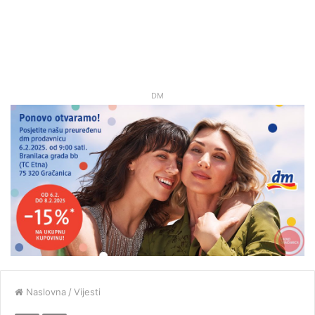
DM
Naslovna
/
Vijesti