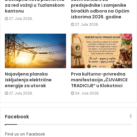
e
n
e
n
za red vožnji u Tuzlanskom
predsjednike i zamjenike
n
s
n
d
s
i
s
o
kantonu
biračkih odbora na Općim
i
n
i
w
izborima 2026. godine
n
n
n
)
27. Jula 2026.
n
e
n
e
w
e
27. Jula 2026.
w
w
w
w
i
w
i
n
i
n
d
n
d
o
d
o
w
o
w
)
w
)
)
Najavljena planska
Prva kulturno-privredna
isključenja električne
manifestacija „ČUVARICE
energije za utorak
TRADICIJE“ u Klokotnici
27. Jula 2026.
24. Jula 2026.
Facebook
Find us on Facebook