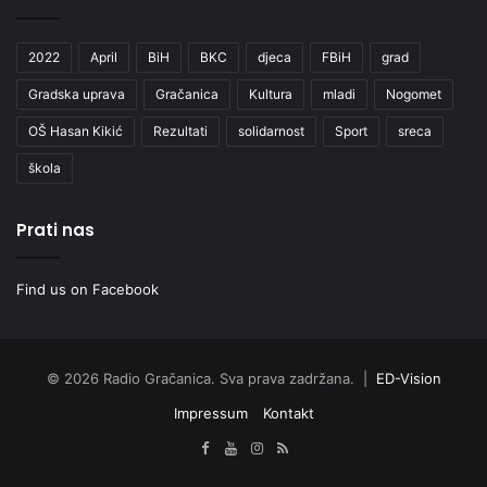
2022
April
BiH
BKC
djeca
FBiH
grad
Gradska uprava
Gračanica
Kultura
mladi
Nogomet
OŠ Hasan Kikić
Rezultati
solidarnost
Sport
sreca
škola
Prati nas
Find us on Facebook
© 2026 Radio Gračanica. Sva prava zadržana. |
ED-Vision
Impressum
Kontakt